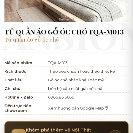
TỦ QUẦN ÁO GỖ ÓC CHÓ TQA-M013
Tủ quần áo gỗ óc chó
Mã sản phẩm
TQA-M013
Kích thước
Theo tiêu chuẩn hoặc theo thiết kế
Chất liệu
Gỗ óc chó nhập khẩu bắc mỹ
Ghi chú
Liên hệ cập nhật giá mới nhất
Hotline - Zalo
0966.85.6666
Đến trực tiếp
Xem hướng dẫn Google Map
showroom
Khám phá thêm về Nội Thất