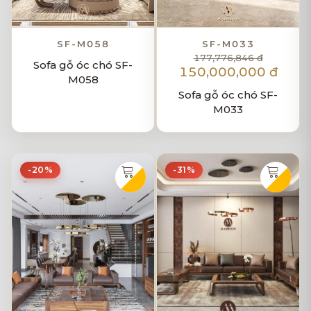
SF-M058
SF-M033
177,776,846 đ
Sofa gỗ óc chó SF-
150,000,000 đ
M058
Sofa gỗ óc chó SF-
M033
-20%
-31%