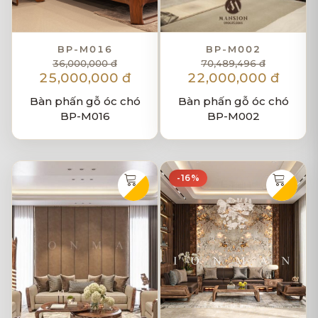
BP-M016
BP-M002
36,000,000 đ
70,489,496 đ
25,000,000 đ
22,000,000 đ
Bàn phấn gỗ óc chó
Bàn phấn gỗ óc chó
BP-M016
BP-M002
-16%