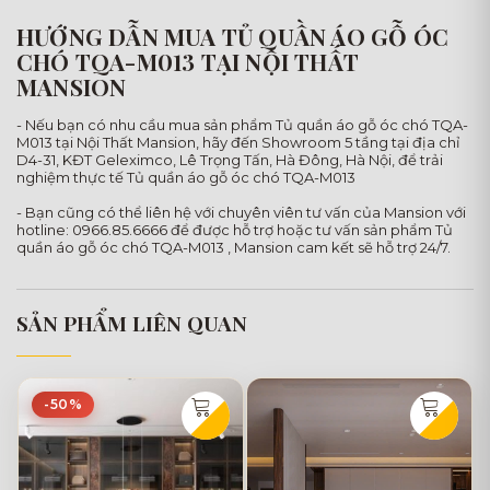
HƯỚNG DẪN MUA TỦ QUẦN ÁO GỖ ÓC
CHÓ TQA-M013 TẠI NỘI THẤT
MANSION
- Nếu bạn có nhu cầu mua sản phẩm Tủ quần áo gỗ óc chó TQA-
M013 tại Nội Thất Mansion, hãy đến Showroom 5 tầng tại địa chỉ
D4-31, KĐT Geleximco, Lê Trọng Tấn, Hà Đông, Hà Nội, để trải
nghiệm thực tế Tủ quần áo gỗ óc chó TQA-M013
- Bạn cũng có thể liên hệ với chuyên viên tư vấn của Mansion với
hotline: 0966.85.6666 để được hỗ trợ hoặc tư vấn sản phẩm Tủ
quần áo gỗ óc chó TQA-M013 , Mansion cam kết sẽ hỗ trợ 24/7.
SẢN PHẨM LIÊN QUAN
-50%