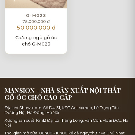
G-M023
75,000,000 đ
50,000,000 đ
Giường ngủ gỗ óc
chó G-M023
MANSION - NHÀ SẢN XUẤT NỘI THẤT
GỖ ÓC CHÓ CAO CẤP
Địa chỉ Showroom: Số D4-31, KĐT Geleximco, Lê Trọng Tấn,
Dương Nội, Hà Đông, Hà Nội
Xưởng sản xuất: Km12 Đại Lộ Thăng Long, Vân Côn, Hoài Đức, Hà
Nội
Thời gian mở cửa: 08h00 - 18h00 kể cả ngày thứ 7 và Chủ Nhật