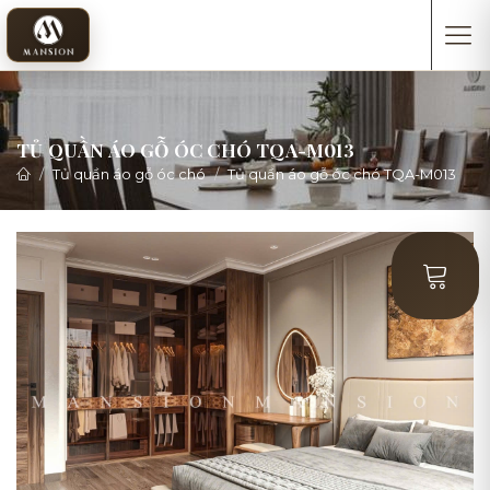
TỦ QUẦN ÁO GỖ ÓC CHÓ TQA-M013
Tủ quần áo gỗ óc chó
Tủ quần áo gỗ óc chó TQA-M013