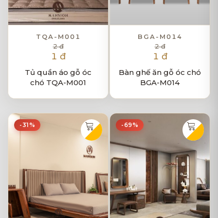
TQA-M001
BGA-M014
2 đ
2 đ
1 đ
1 đ
Tủ quần áo gỗ óc
Bàn ghế ăn gỗ óc chó
chó TQA-M001
BGA-M014
-31%
-69%