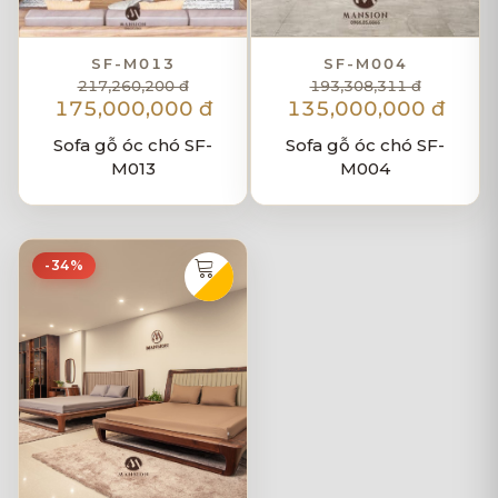
SF-M013
SF-M004
217,260,200 đ
193,308,311 đ
175,000,000 đ
135,000,000 đ
Sofa gỗ óc chó SF-
Sofa gỗ óc chó SF-
M013
M004
-34%