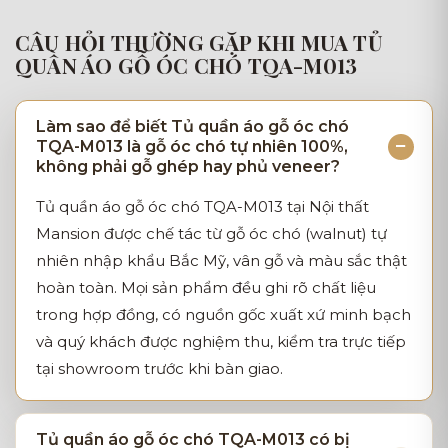
CÂU HỎI THƯỜNG GẶP KHI MUA TỦ
QUẦN ÁO GỖ ÓC CHÓ TQA-M013
Làm sao để biết Tủ quần áo gỗ óc chó
TQA-M013 là gỗ óc chó tự nhiên 100%,
không phải gỗ ghép hay phủ veneer?
Tủ quần áo gỗ óc chó TQA-M013 tại Nội thất
Mansion được chế tác từ gỗ óc chó (walnut) tự
nhiên nhập khẩu Bắc Mỹ, vân gỗ và màu sắc thật
hoàn toàn. Mọi sản phẩm đều ghi rõ chất liệu
trong hợp đồng, có nguồn gốc xuất xứ minh bạch
và quý khách được nghiệm thu, kiểm tra trực tiếp
tại showroom trước khi bàn giao.
Tủ quần áo gỗ óc chó TQA-M013 có bị