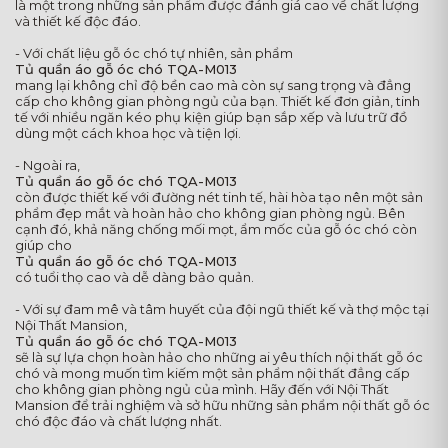
là một trong những sản phẩm được đánh giá cao về chất lượng
và thiết kế độc đáo.
- Với chất liệu gỗ óc chó tự nhiên, sản phẩm
Tủ quần áo gỗ óc chó TQA-M013
mang lại không chỉ độ bền cao mà còn sự sang trọng và đẳng
cấp cho không gian phòng ngủ của bạn. Thiết kế đơn giản, tinh
tế với nhiều ngăn kéo phụ kiện giúp bạn sắp xếp và lưu trữ đồ
dùng một cách khoa học và tiện lợi.
- Ngoài ra,
Tủ quần áo gỗ óc chó TQA-M013
còn được thiết kế với đường nét tinh tế, hài hòa tạo nên một sản
phẩm đẹp mắt và hoàn hảo cho không gian phòng ngủ. Bên
cạnh đó, khả năng chống mối mọt, ẩm mốc của gỗ óc chó còn
giúp cho
Tủ quần áo gỗ óc chó TQA-M013
có tuổi thọ cao và dễ dàng bảo quản.
- Với sự đam mê và tâm huyết của đội ngũ thiết kế và thợ mộc tại
Nội Thất Mansion,
Tủ quần áo gỗ óc chó TQA-M013
sẽ là sự lựa chọn hoàn hảo cho những ai yêu thích nội thất gỗ óc
chó và mong muốn tìm kiếm một sản phẩm nội thất đẳng cấp
cho không gian phòng ngủ của mình. Hãy đến với Nội Thất
Mansion để trải nghiệm và sở hữu những sản phẩm nội thất gỗ óc
chó độc đáo và chất lượng nhất.