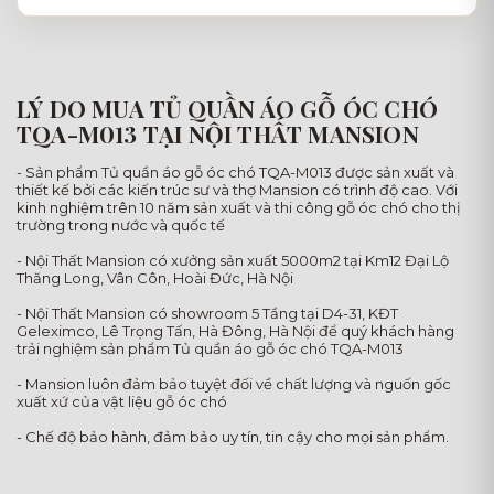
LÝ DO MUA TỦ QUẦN ÁO GỖ ÓC CHÓ
TQA-M013 TẠI NỘI THẤT MANSION
- Sản phẩm Tủ quần áo gỗ óc chó TQA-M013 được sản xuất và
thiết kế bởi các kiến trúc sư và thợ Mansion có trình độ cao. Với
kinh nghiệm trên 10 năm sản xuất và thi công gỗ óc chó cho thị
trường trong nước và quốc tế
- Nội Thất Mansion có xưởng sản xuất 5000m2 tại Km12 Đại Lộ
Thăng Long, Vân Côn, Hoài Đức, Hà Nội
- Nội Thất Mansion có showroom 5 Tầng tại D4-31, KĐT
Geleximco, Lê Trọng Tấn, Hà Đông, Hà Nội để quý khách hàng
trải nghiệm sản phẩm Tủ quần áo gỗ óc chó TQA-M013
- Mansion luôn đảm bảo tuyệt đối về chất lượng và nguốn gốc
xuất xứ của vật liệu gỗ óc chó
- Chế độ bảo hành, đảm bảo uy tín, tin cậy cho mọi sản phẩm.