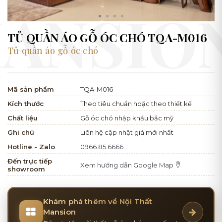
TỦ QUẦN ÁO GỖ ÓC CHÓ TQA-M016
Tủ quần áo gỗ óc chó
Mã sản phẩm
TQA-M016
Kích thước
Theo tiêu chuẩn hoặc theo thiết kế
Chất liệu
Gỗ óc chó nhập khẩu bắc mỹ
Ghi chú
Liên hệ cập nhật giá mới nhất
Hotline - Zalo
0966.85.6666
Đến trực tiếp
Xem hướng dẫn Google Map
showroom
Khám phá thêm về Nội Thất
Mansion