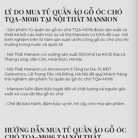
LÝ DO MUA TỦ QUẦN ÁO GỖ ÓC CHÓ
TQA-M016 TẠI NỘI THẤT MANSION
- Sản phẩm Tủ quần áo gỗ óc chó TQA-M016 được sản xuất và
thiết kế bởi các kiến trúc sư và thợ Mansion có trình độ cao. Với
kinh nghiệm trên 10 năm sản xuất và thi công gỗ óc chó cho thị
trường trong nước và quốc tế
- Nội Thất Mansion có xưởng sản xuất 5000m2 tại Km12 Đại Lộ
Thăng Long, Vân Côn, Hoài Đức, Hà Nội
- Nội Thất Mansion có showroom 5 Tầng tại D4-31, KĐT
Geleximco, Lê Trọng Tấn, Hà Đông, Hà Nội để quý khách hàng
trải nghiệm sản phẩm Tủ quần áo gỗ óc chó TQA-M016
- Mansion luôn đảm bảo tuyệt đối về chất lượng và nguốn gốc
xuất xứ của vật liệu gỗ óc chó
- Chế độ bảo hành, đảm bảo uy tín, tin cậy cho mọi sản phẩm.
HƯỚNG DẪN MUA TỦ QUẦN ÁO GỖ ÓC
CHÓ TQA-M016 TẠI NỘI THẤT