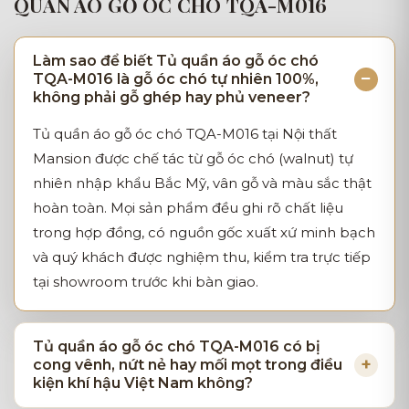
QUẦN ÁO GỖ ÓC CHÓ TQA-M016
Làm sao để biết Tủ quần áo gỗ óc chó
TQA-M016 là gỗ óc chó tự nhiên 100%,
không phải gỗ ghép hay phủ veneer?
Tủ quần áo gỗ óc chó TQA-M016 tại Nội thất
Mansion được chế tác từ gỗ óc chó (walnut) tự
nhiên nhập khẩu Bắc Mỹ, vân gỗ và màu sắc thật
hoàn toàn. Mọi sản phẩm đều ghi rõ chất liệu
trong hợp đồng, có nguồn gốc xuất xứ minh bạch
và quý khách được nghiệm thu, kiểm tra trực tiếp
tại showroom trước khi bàn giao.
Tủ quần áo gỗ óc chó TQA-M016 có bị
cong vênh, nứt nẻ hay mối mọt trong điều
kiện khí hậu Việt Nam không?