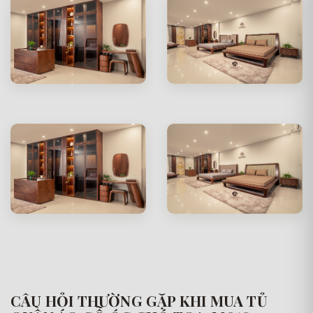
CÂU HỎI THƯỜNG GẶP KHI MUA TỦ