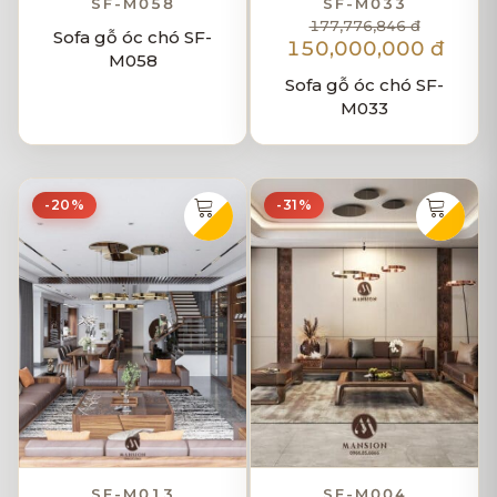
SF-M058
SF-M033
177,776,846 đ
Sofa gỗ óc chó SF-
150,000,000 đ
M058
Sofa gỗ óc chó SF-
M033
-20%
-31%
SF-M013
SF-M004