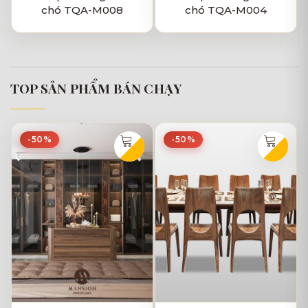
chó TQA-M008
chó TQA-M004
TOP SẢN PHẨM BÁN CHẠY
-50%
-50%