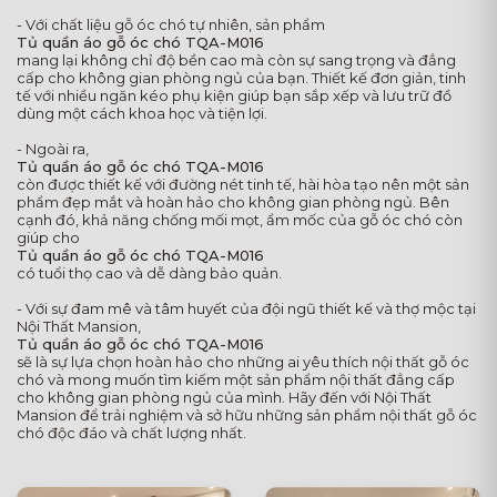
- Với chất liệu gỗ óc chó tự nhiên, sản phẩm
Tủ quần áo gỗ óc chó TQA-M016
mang lại không chỉ độ bền cao mà còn sự sang trọng và đẳng
cấp cho không gian phòng ngủ của bạn. Thiết kế đơn giản, tinh
tế với nhiều ngăn kéo phụ kiện giúp bạn sắp xếp và lưu trữ đồ
dùng một cách khoa học và tiện lợi.
- Ngoài ra,
Tủ quần áo gỗ óc chó TQA-M016
còn được thiết kế với đường nét tinh tế, hài hòa tạo nên một sản
phẩm đẹp mắt và hoàn hảo cho không gian phòng ngủ. Bên
cạnh đó, khả năng chống mối mọt, ẩm mốc của gỗ óc chó còn
giúp cho
Tủ quần áo gỗ óc chó TQA-M016
có tuổi thọ cao và dễ dàng bảo quản.
- Với sự đam mê và tâm huyết của đội ngũ thiết kế và thợ mộc tại
Nội Thất Mansion,
Tủ quần áo gỗ óc chó TQA-M016
sẽ là sự lựa chọn hoàn hảo cho những ai yêu thích nội thất gỗ óc
chó và mong muốn tìm kiếm một sản phẩm nội thất đẳng cấp
cho không gian phòng ngủ của mình. Hãy đến với Nội Thất
Mansion để trải nghiệm và sở hữu những sản phẩm nội thất gỗ óc
chó độc đáo và chất lượng nhất.