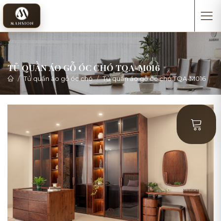
TỦ QUẦN ÁO GỖ ÓC CHÓ TQA-M016
Tủ quần áo gỗ óc chó
Tủ quần áo gỗ óc chó TQA-M016