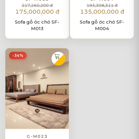
217,260,200 đ
193,308,311 đ
175,000,000 đ
135,000,000 đ
Sofa gỗ óc chó SF-
Sofa gỗ óc chó SF-
M013
M004
-34%
G-M023