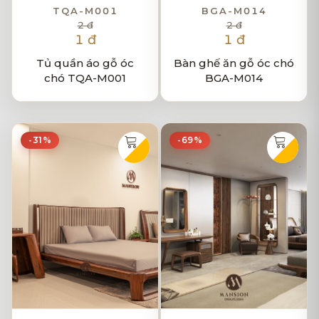
TQA-M001
BGA-M014
2 đ
2 đ
1 đ
1 đ
Tủ quần áo gỗ óc
Bàn ghế ăn gỗ óc chó
chó TQA-M001
BGA-M014
-31%
-69%