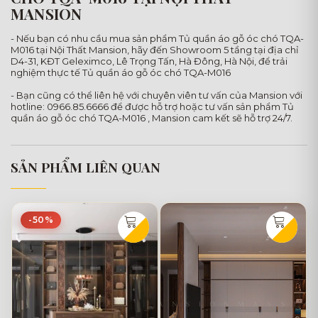
MANSION
- Nếu bạn có nhu cầu mua sản phẩm Tủ quần áo gỗ óc chó TQA-
M016 tại Nội Thất Mansion, hãy đến Showroom 5 tầng tại địa chỉ
D4-31, KĐT Geleximco, Lê Trọng Tấn, Hà Đông, Hà Nội, để trải
nghiệm thực tế Tủ quần áo gỗ óc chó TQA-M016
- Bạn cũng có thể liên hệ với chuyên viên tư vấn của Mansion với
hotline: 0966.85.6666 để được hỗ trợ hoặc tư vấn sản phẩm Tủ
quần áo gỗ óc chó TQA-M016 , Mansion cam kết sẽ hỗ trợ 24/7.
SẢN PHẨM LIÊN QUAN
-50%