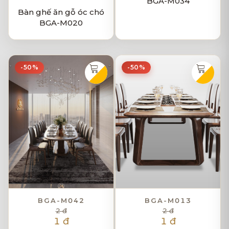
BGA-M034
Bàn ghế ăn gỗ óc chó
BGA-M020
-50%
-50%
BGA-M042
BGA-M013
2 đ
2 đ
1 đ
1 đ