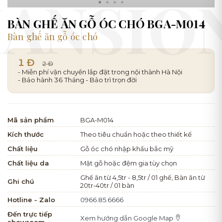
BÀN GHẾ ĂN GỖ ÓC CHÓ BGA-M014
Bàn ghế ăn gỗ óc chó
1 Đ
2 Đ
- Miễn phí vận chuyển lắp đặt trong nội thành Hà Nội
- Bảo hành 36 Tháng - Bảo trì trọn đời
Mã sản phẩm
BGA-M014
Kích thước
Theo tiêu chuẩn hoặc theo thiết kế
Chất liệu
Gỗ óc chó nhập khẩu bắc mỹ
Chất liệu da
Mặt gỗ hoặc đệm gia tùy chọn
Ghế ăn từ 4,5tr - 8,5tr / 01 ghế, Bàn ăn từ
Ghi chú
20tr-40tr / 01 bàn
Hotline - Zalo
0966.85.6666
Đến trực tiếp
Xem hướng dẫn Google Map
showroom