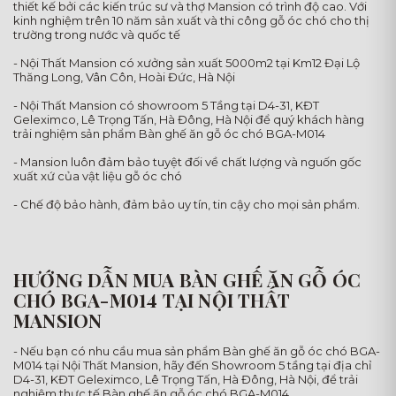
thiết kế bởi các kiến trúc sư và thợ Mansion có trình độ cao. Với
kinh nghiệm trên 10 năm sản xuất và thi công gỗ óc chó cho thị
trường trong nước và quốc tế
- Nội Thất Mansion có xưởng sản xuất 5000m2 tại Km12 Đại Lộ
Thăng Long, Vân Côn, Hoài Đức, Hà Nội
- Nội Thất Mansion có showroom 5 Tầng tại D4-31, KĐT
Geleximco, Lê Trọng Tấn, Hà Đông, Hà Nội để quý khách hàng
trải nghiệm sản phẩm Bàn ghế ăn gỗ óc chó BGA-M014
- Mansion luôn đảm bảo tuyệt đối về chất lượng và nguốn gốc
xuất xứ của vật liệu gỗ óc chó
- Chế độ bảo hành, đảm bảo uy tín, tin cậy cho mọi sản phẩm.
HƯỚNG DẪN MUA BÀN GHẾ ĂN GỖ ÓC
CHÓ BGA-M014 TẠI NỘI THẤT
MANSION
- Nếu bạn có nhu cầu mua sản phẩm Bàn ghế ăn gỗ óc chó BGA-
M014 tại Nội Thất Mansion, hãy đến Showroom 5 tầng tại địa chỉ
D4-31, KĐT Geleximco, Lê Trọng Tấn, Hà Đông, Hà Nội, để trải
nghiệm thực tế Bàn ghế ăn gỗ óc chó BGA-M014