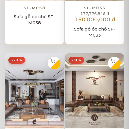
SF-M058
SF-M033
177,776,846 đ
Sofa gỗ óc chó SF-
150,000,000 đ
M058
Sofa gỗ óc chó SF-
M033
-20%
-31%