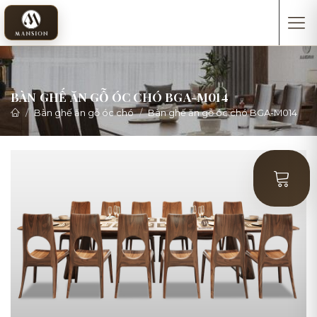
BÀN GHẾ ĂN GỖ ÓC CHÓ BGA-M014
Bàn ghế ăn gỗ óc chó
Bàn ghế ăn gỗ óc chó BGA-M014