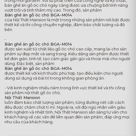
trong mỗi gia đình. Với sự phát triển của công nghệ và kỹ thuật,
bàn ghế ăn gỗ óc chó ngày càng được ưa chuộng bởi tính năng
vượt trội và tính thẩm mỹ cao. Trong đó, sản phẩm
Bàn ghế ăn gỗ óc chó BGA-M014
của Nội Thất Mansion là một trong những sản phẩm nổi bật được
thiết kế và thi công chuyên nghiệp, đảm bảo chất lượng và độ
bền.
-
Bàn ghế ăn gỗ óc chó BGA-M014
được sản xuất từ chất liệu gỗ óc chó cao cấp, mang lại cho sản
phẩm sự đẹp mắt và sang trọng. Kiểu dáng sản phẩm được thiết
kế đơn giản, tinh tế, tạo cảm giác gần gũi và thoải mái cho người
dùng. Đặc biệt, sản phẩm
Bàn ghế ăn gỗ óc chó BGA-M014
được thiết kế với kích thước phù hợp, tạo điều kiện cho người
dùng sử dụng và bài trí trong không gian phòng ăn.
- Với kinh nghiệm nhiều năm trong lĩnh vực thiết kế và thi công
sản phẩm nội thất gỗ óc chó,
Nội Thất Mansion
luôn đảm bảo chất lượng sản phẩm, từng đường nét cắt cách
đều được chăm chút tỉ mỉ. Ngoài ra, với đội ngũ nhân viên giàu
kinh nghiệm và nhiệt tình, Nội Thất Mansion sẵn sàng tư vấn cho
khách hàng về các vấn đề liên quan đến sản phẩm, đáp ứng mọi
nhu cầu của khách hàng.