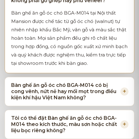
không phải gỗ ghép hay phủ veneer?
Bàn ghế ăn gỗ óc chó BGA-M014 tại Nội thất
Mansion được chế tác từ gỗ óc chó (walnut) tự
nhiên nhập khẩu Bắc Mỹ, vân gỗ và màu sắc thật
hoàn toàn. Mọi sản phẩm đều ghi rõ chất liệu
trong hợp đồng, có nguồn gốc xuất xứ minh bạch
và quý khách được nghiệm thu, kiểm tra trực tiếp
tại showroom trước khi bàn giao.
Bàn ghế ăn gỗ óc chó BGA-M014 có bị
cong vênh, nứt nẻ hay mối mọt trong điều
kiện khí hậu Việt Nam không?
Tôi có thể đặt Bàn ghế ăn gỗ óc chó BGA-
M014 theo kích thước, màu sơn hoặc chất
liệu bọc riêng không?