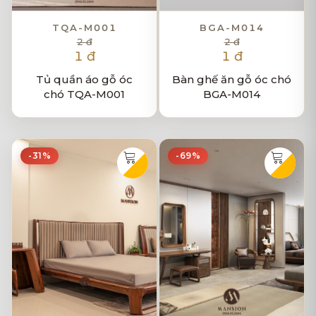
TQA-M001
BGA-M014
2 đ
2 đ
1 đ
1 đ
Tủ quần áo gỗ óc
Bàn ghế ăn gỗ óc chó
chó TQA-M001
BGA-M014
-31%
-69%