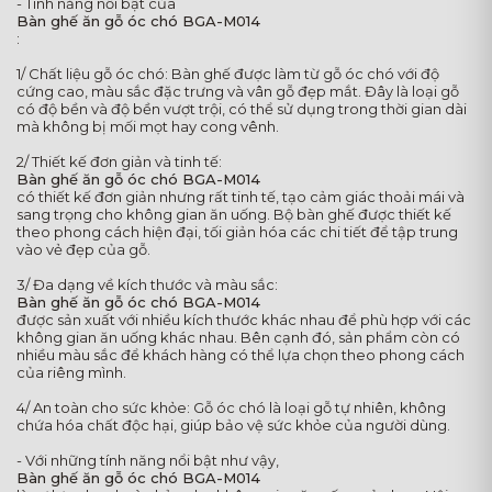
- Tính năng nổi bật của
Bàn ghế ăn gỗ óc chó BGA-M014
:
1/ Chất liệu gỗ óc chó: Bàn ghế được làm từ gỗ óc chó với độ
cứng cao, màu sắc đặc trưng và vân gỗ đẹp mắt. Đây là loại gỗ
có độ bền và độ bền vượt trội, có thể sử dụng trong thời gian dài
mà không bị mối mọt hay cong vênh.
2/ Thiết kế đơn giản và tinh tế:
Bàn ghế ăn gỗ óc chó BGA-M014
có thiết kế đơn giản nhưng rất tinh tế, tạo cảm giác thoải mái và
sang trọng cho không gian ăn uống. Bộ bàn ghế được thiết kế
theo phong cách hiện đại, tối giản hóa các chi tiết để tập trung
vào vẻ đẹp của gỗ.
3/ Đa dạng về kích thước và màu sắc:
Bàn ghế ăn gỗ óc chó BGA-M014
được sản xuất với nhiều kích thước khác nhau để phù hợp với các
không gian ăn uống khác nhau. Bên cạnh đó, sản phẩm còn có
nhiều màu sắc để khách hàng có thể lựa chọn theo phong cách
của riêng mình.
4/ An toàn cho sức khỏe: Gỗ óc chó là loại gỗ tự nhiên, không
chứa hóa chất độc hại, giúp bảo vệ sức khỏe của người dùng.
- Với những tính năng nổi bật như vậy,
Bàn ghế ăn gỗ óc chó BGA-M014