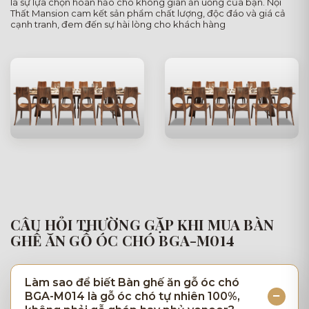
là sự lựa chọn hoàn hảo cho không gian ăn uống của bạn. Nội
Thất Mansion cam kết sản phẩm chất lượng, độc đáo và giá cả
cạnh tranh, đem đến sự hài lòng cho khách hàng
CÂU HỎI THƯỜNG GẶP KHI MUA BÀN
GHẾ ĂN GỖ ÓC CHÓ BGA-M014
Làm sao để biết Bàn ghế ăn gỗ óc chó
BGA-M014 là gỗ óc chó tự nhiên 100%,