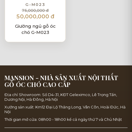
G-M023
75,000,000 đ
50,000,000 đ
Giường ngủ gỗ óc
chó G-M023
MANSION - NHÀ SẢN XUẤT NỘI THẤT
GỖ ÓC CHÓ CAO CẤP
Địa chỉ Showroom: Số D4-31, KĐT Geleximco, Lê Trọng Tấn,
Dương Nội, Hà Đông, Hà Nội
Xưởng sản xuất: Km12 Đại Lộ Thăng Long, Vân Côn, Hoài Đức, Hà
Nội
Thời gian mở cửa: 08h00 - 18h00 kể cả ngày thứ 7 và Chủ Nhật