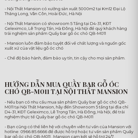
- Nội Thất Mansion có xưởng sản xuất 5000m2 tại Km12 Đại Lộ
Thăng Long, Vân Côn, Hoài Đức, Hà Nội
- Nội Thất Mansion có showroom 5 Tầng tại D4-31, KĐT
Geleximco, Lê Trọng Tấn, Hà Đông, Hà Nội để quý khách hàng
trải nghiệm sản phẩm Quầy bar gỗ óc chó QB-M011
- Mansion luôn đảm bảo tuyệt đối về chất lượng và nguốn gốc
xuất xứ của vật liệu gỗ óc chó
- Chế độ bảo hành, đảm bảo uy tín, tin cậy cho mọi sản phẩm.
HƯỚNG DẪN MUA QUẦY BAR GỖ ÓC
CHÓ QB-M011 TẠI NỘI THẤT MANSION
- Nếu bạn có nhu cầu mua sản phẩm Quầy bar gỗ óc chó QB-
M011 tại Nội Thất Mansion, hãy đến Showroom 5 tầng tại địa chỉ
D4-31, KĐT Geleximco, Lê Trọng Tấn, Hà Đông, Hà Nội, để trải
nghiệm thực tế Quầy bar gỗ óc chó QB-M011
- Bạn cũng có thể liên hệ với chuyên viên tư vấn của Mansion với
hotline: 0966.85.6666 để được hỗ trợ hoặc tư vấn sản phẩm Quầy
bar gỗ óc chó QB-M011 , Mansion cam kết sẽ hỗ trợ 24/7.