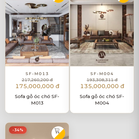
SF-M013
SF-M004
217,260,200 đ
193,308,311 đ
175,000,000 đ
135,000,000 đ
Sofa gỗ óc chó SF-
Sofa gỗ óc chó SF-
M013
M004
-34%