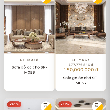
SF-M058
SF-M033
177,776,846 đ
Sofa gỗ óc chó SF-
150,000,000 đ
M058
Sofa gỗ óc chó SF-
M033
-20%
-31%