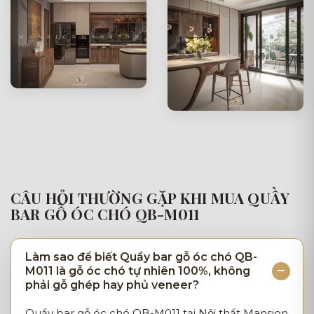
CÂU HỎI THƯỜNG GẶP KHI MUA QUẦY
BAR GỖ ÓC CHÓ QB-M011
Làm sao để biết Quầy bar gỗ óc chó QB-
M011 là gỗ óc chó tự nhiên 100%, không
phải gỗ ghép hay phủ veneer?
Quầy bar gỗ óc chó QB-M011 tại Nội thất Mansion