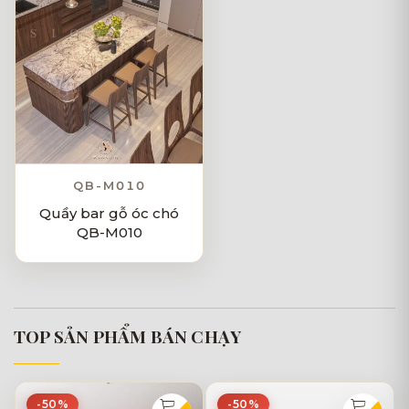
QB-M010
Quầy bar gỗ óc chó
QB-M010
TOP SẢN PHẨM BÁN CHẠY
-50%
-50%