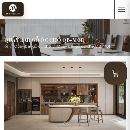
QUẦY BAR GỖ ÓC CHÓ QB-M011
Quầy bar gỗ óc chó
Quầy bar gỗ óc chó QB-M011