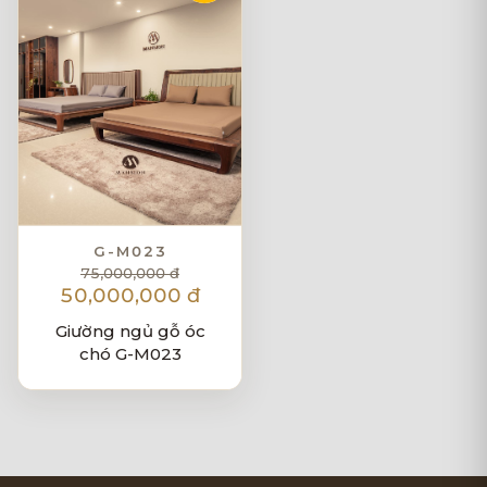
G-M023
75,000,000 đ
50,000,000 đ
Giường ngủ gỗ óc
chó G-M023