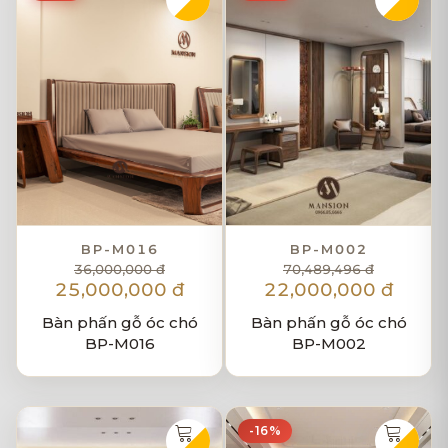
BP-M016
BP-M002
36,000,000 đ
70,489,496 đ
25,000,000 đ
22,000,000 đ
Bàn phấn gỗ óc chó
Bàn phấn gỗ óc chó
BP-M016
BP-M002
-16%