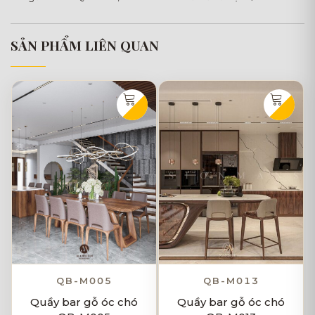
SẢN PHẨM LIÊN QUAN
QB-M005
QB-M013
Quầy bar gỗ óc chó
Quầy bar gỗ óc chó