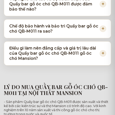
Quầy bar gỗ óc chó QB-M011 được đảm
bảo thế nào?
Chế độ bảo hành và bảo trì Quầy bar gỗ óc
chó QB-M011 ra sao?
Điều gì làm nên đẳng cấp và giá trị lâu dài
của Quầy bar gỗ óc chó QB-M011 gỗ óc
chó Mansion?
LÝ DO MUA QUẦY BAR GỖ ÓC CHÓ QB-
M011 TẠI NỘI THẤT MANSION
- Sản phẩm Quầy bar gỗ óc chó QB-M011 được sản xuất và thiết
kế bởi các kiến trúc sư và thợ Mansion có trình độ cao. Với kinh
nghiệm trên 10 năm sản xuất và thi công gỗ óc chó cho thị
trường trong nước và quốc tế