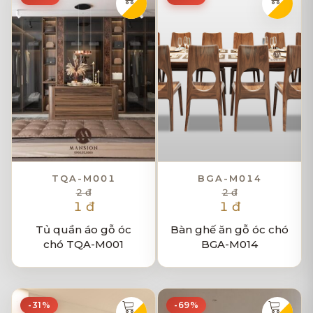
TQA-M001
BGA-M014
2 đ
2 đ
1 đ
1 đ
Tủ quần áo gỗ óc
Bàn ghế ăn gỗ óc chó
chó TQA-M001
BGA-M014
-31%
-69%