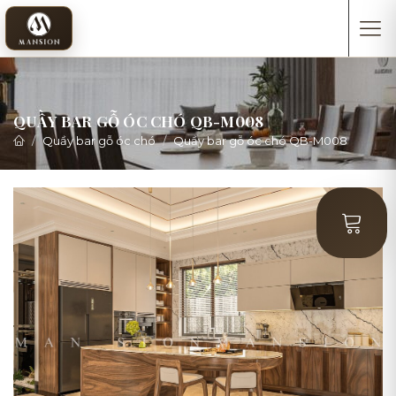
QUẦY BAR GỖ ÓC CHÓ QB-M008
Quầy bar gỗ óc chó
Quầy bar gỗ óc chó QB-M008