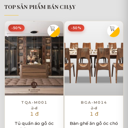
TOP SẢN PHẨM BÁN CHẠY
-50%
-50%
TQA-M001
BGA-M014
2 đ
2 đ
1 đ
1 đ
Tủ quần áo gỗ óc
Bàn ghế ăn gỗ óc chó