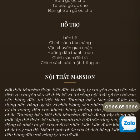
Sofa gỗ óc chó
Tủ bếp gỗ óc chó
Bàn ghế ăn gỗ óc chó
HỖ TRỢ
Liên hệ
Chính sách bán hàng
Vận chuyển giao nhận
Hướng dẫn thanh toán
Chính sách đổi trả
Chính sách bảo mật thông tin
NỘI THẤT MANSION
Nội thất Mansion được biết đến là công ty chuyên cung cấp các
dịch vụ chuyên sâu về thiết kế và thi công nội thất gỗ óc chó cao
cấp hàng đầu tại Việt Nam. Thương hiệu Mansion được tạo
dựng nên bằng uy tín và chất lượng sản phẩm, chúng tôi luôn
0966.85.6666
tự tin mang đến cho khách hàng những sản phẩm tuyệt mỹ
nhất. Thương hiệu Nội thất Mansion đã và đang xây dựng nên
một tập thể đoàn kết vững mạnh mà ở đó sức sáng tạo, sự năng
động và nhiệt huyết của mỗi cá nhân luôn luôn được khơi dậy và
phát huy cao độ. Niềm hạnh phúc của khách hàng luôn là mục
tiêu hàng đầu mà công ty theo đuổi.