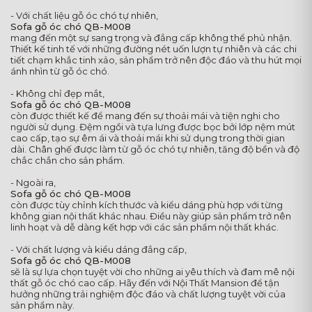
- Với chất liệu gỗ óc chó tự nhiên,
Sofa gỗ óc chó QB-M008
mang đến một sự sang trọng và đẳng cấp không thể phủ nhận.
Thiết kế tinh tế với những đường nét uốn lượn tự nhiên và các chi
tiết chạm khắc tinh xảo, sản phẩm trở nên độc đáo và thu hút mọi
ánh nhìn từ gỗ óc chó.
- Không chỉ đẹp mắt,
Sofa gỗ óc chó QB-M008
còn được thiết kế để mang đến sự thoải mái và tiện nghi cho
người sử dụng. Đệm ngồi và tựa lưng được bọc bởi lớp nệm mút
cao cấp, tạo sự êm ái và thoải mái khi sử dụng trong thời gian
dài. Chân ghế được làm từ gỗ óc chó tự nhiên, tăng độ bền và độ
chắc chắn cho sản phẩm.
- Ngoài ra,
Sofa gỗ óc chó QB-M008
còn được tùy chỉnh kích thước và kiểu dáng phù hợp với từng
không gian nội thất khác nhau. Điều này giúp sản phẩm trở nên
linh hoạt và dễ dàng kết hợp với các sản phẩm nội thất khác.
- Với chất lượng và kiểu dáng đẳng cấp,
Sofa gỗ óc chó QB-M008
sẽ là sự lựa chọn tuyệt vời cho những ai yêu thích và đam mê nội
thất gỗ óc chó cao cấp. Hãy đến với Nội Thất Mansion để tận
hưởng những trải nghiệm độc đáo và chất lượng tuyệt vời của
sản phẩm này.