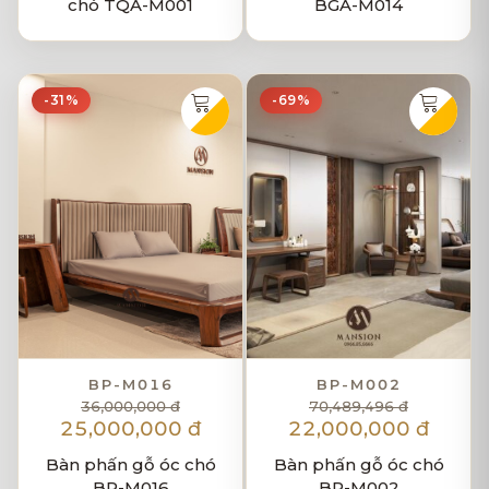
chó TQA-M001
BGA-M014
-31%
-69%
BP-M016
BP-M002
36,000,000 đ
70,489,496 đ
25,000,000 đ
22,000,000 đ
Bàn phấn gỗ óc chó
Bàn phấn gỗ óc chó
BP-M016
BP-M002