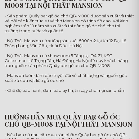
M008 TẠI NỘI THẤT MANSION
- Sản phẩm Quầy bar gỗ óc chó QB-M008 được sản xuất và thiết
kế bởi các kiến trúc sư và thợ Mansion có trình độ cao. Với kinh
nghiệm trên 10 năm sản xuất và thi công gỗ óc chó cho thị
trường trong nước và quốc tế
- Nội Thất Mansion có xưởng sản xuất 5000m2 tại Km12 Đại Lộ
Thăng Long, Vân Côn, Hoài Đức, Hà Nội
- Nội Thất Mansion có showroom 5 Tầng tại D4-31, KĐT
Geleximco, Lê Trọng Tấn, Hà Đông, Hà Nội để quý khách hàng
trải nghiệm sản phẩm Quầy bar gỗ óc chó QB-M008
- Mansion luôn đảm bảo tuyệt đối về chất lượng và nguốn gốc
xuất xứ của vật liệu gỗ óc chó
- Chế độ bảo hành, đảm bảo uy tín, tin cậy cho mọi sản phẩm.
HƯỚNG DẪN MUA QUẦY BAR GỖ ÓC
CHÓ QB-M008 TẠI NỘI THẤT MANSION
- Nếu bạn có nhu cầu mua sản phẩm Quầy bar gỗ óc chó QB-