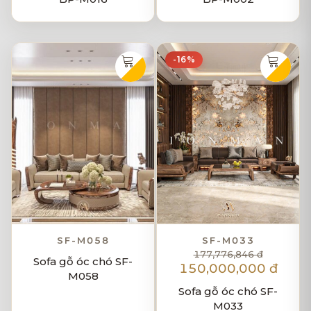
-16%
SF-M058
SF-M033
177,776,846 đ
Sofa gỗ óc chó SF-
150,000,000 đ
M058
Sofa gỗ óc chó SF-
M033