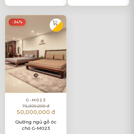
-34%
G-M023
75,000,000 đ
50,000,000 đ
Giường ngủ gỗ óc
chó G-M023