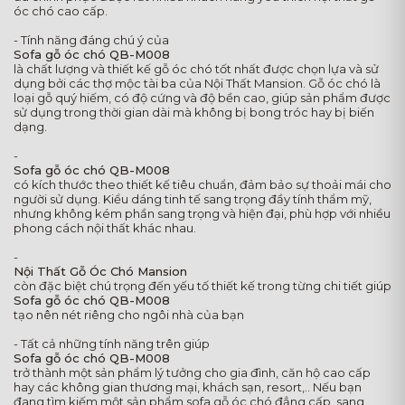
óc chó cao cấp.
- Tính năng đáng chú ý của
Sofa gỗ óc chó QB-M008
là chất lượng và thiết kế gỗ óc chó tốt nhất được chọn lựa và sử
dụng bởi các thợ mộc tài ba của Nội Thất Mansion. Gỗ óc chó là
loại gỗ quý hiếm, có độ cứng và độ bền cao, giúp sản phẩm được
sử dụng trong thời gian dài mà không bị bong tróc hay bị biến
dạng.
-
Sofa gỗ óc chó QB-M008
có kích thước theo thiết kế tiêu chuẩn, đảm bảo sự thoải mái cho
người sử dụng. Kiểu dáng tinh tế sang trọng đầy tính thẩm mỹ,
nhưng không kém phần sang trọng và hiện đại, phù hợp với nhiều
phong cách nội thất khác nhau.
-
Nội Thất Gỗ Óc Chó Mansion
còn đặc biệt chú trọng đến yếu tố thiết kế trong từng chi tiết giúp
Sofa gỗ óc chó QB-M008
tạo nên nét riêng cho ngôi nhà của bạn
- Tất cả những tính năng trên giúp
Sofa gỗ óc chó QB-M008
trở thành một sản phẩm lý tưởng cho gia đình, căn hộ cao cấp
hay các không gian thương mại, khách sạn, resort,.. Nếu bạn
đang tìm kiếm một sản phẩm sofa gỗ óc chó đẳng cấp, sang