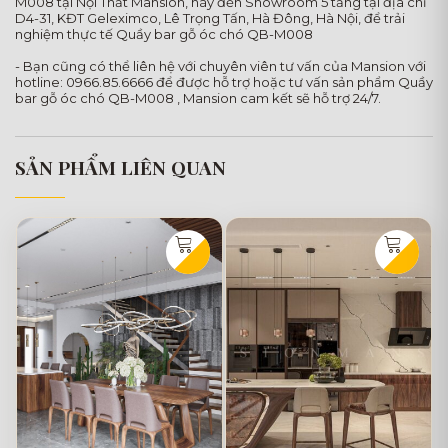
M008 tại Nội Thất Mansion, hãy đến Showroom 5 tầng tại địa chỉ
D4-31, KĐT Geleximco, Lê Trọng Tấn, Hà Đông, Hà Nội, để trải
nghiệm thực tế Quầy bar gỗ óc chó QB-M008
- Bạn cũng có thể liên hệ với chuyên viên tư vấn của Mansion với
hotline: 0966.85.6666 để được hỗ trợ hoặc tư vấn sản phẩm Quầy
bar gỗ óc chó QB-M008 , Mansion cam kết sẽ hỗ trợ 24/7.
SẢN PHẨM LIÊN QUAN