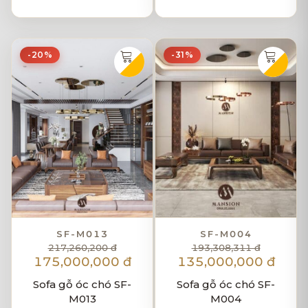
-20%
-31%
SF-M013
SF-M004
217,260,200 đ
193,308,311 đ
175,000,000 đ
135,000,000 đ
Sofa gỗ óc chó SF-
Sofa gỗ óc chó SF-
M013
M004