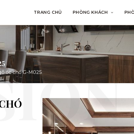
TRANG CHỦ
PHÒNG KHÁCH
PH
25
gỗ óc chó G-M025
 CHÓ