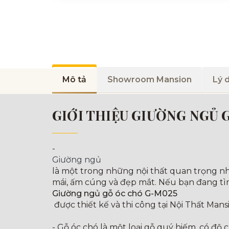
Mô tả
Showroom Mansion
Lý 
GIỚI THIỆU GIƯỜNG NGỦ 
-
Giường ngủ
là một trong những nội thất quan trọng nh
mái, ấm cúng và đẹp mắt. Nếu bạn đang tì
Giường ngủ gỗ óc chó G-M025
được thiết kế và thi công tại Nội Thất Man
- Gỗ óc chó là một loại gỗ quý hiếm, có độ 