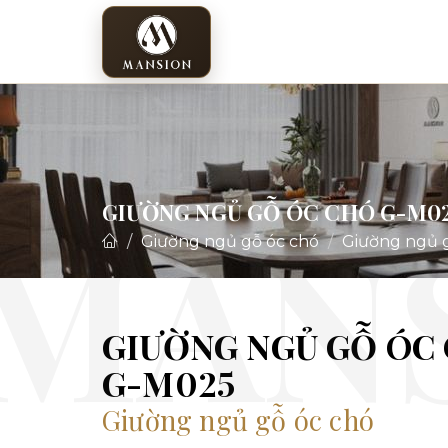
GIƯỜNG NGỦ GỖ ÓC CHÓ G-M0
Giường ngủ gỗ óc chó
Giường ngủ 
GIƯỜNG NGỦ GỖ ÓC
G-M025
Giường ngủ gỗ óc chó