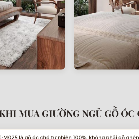
KHI MUA GIƯỜNG NGỦ GỖ ÓC
G-M025 là gỗ óc chó tự nhiên 100%, không phải gỗ ghé