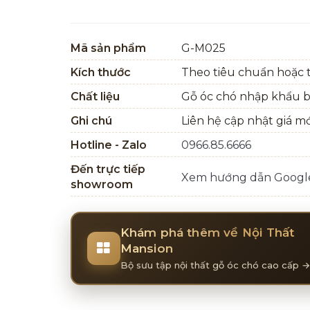
Mã sản phẩm
G-M025
Kích thước
Theo tiêu chuẩn hoặc t
Chất liệu
Gỗ óc chó nhập khẩu 
Ghi chú
Liên hệ cập nhật giá m
Hotline - Zalo
0966.85.6666
Đến trực tiếp
Xem hướng dẫn Goog
showroom
Khám phá thêm về Nội Thất
Mansion
Bộ sưu tập nội thất gỗ óc chó cao cấp →