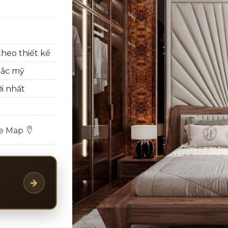
heo thiết kế
bắc mỹ
ới nhất
le Map