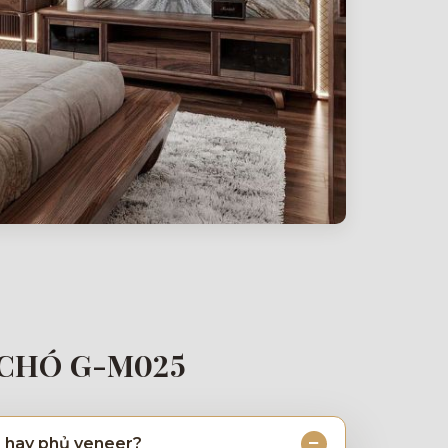
 CHÓ G-M025
p hay phủ veneer?