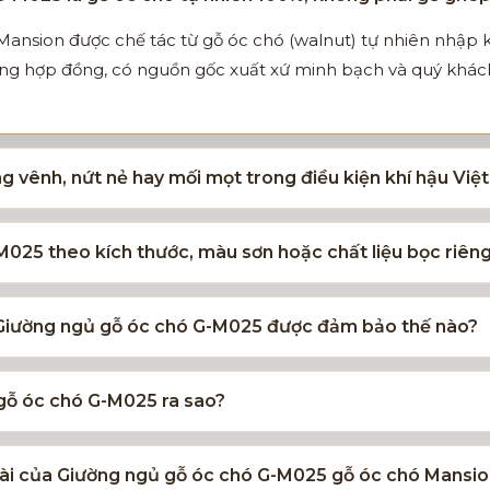
Mansion được chế tác từ gỗ óc chó (walnut) tự nhiên nhập
ong hợp đồng, có nguồn gốc xuất xứ minh bạch và quý khách 
 vênh, nứt nẻ hay mối mọt trong điều kiện khí hậu Vi
M025 theo kích thước, màu sơn hoặc chất liệu bọc riên
 Giường ngủ gỗ óc chó G-M025 được đảm bảo thế nào?
 gỗ óc chó G-M025 ra sao?
u dài của Giường ngủ gỗ óc chó G-M025 gỗ óc chó Mansi