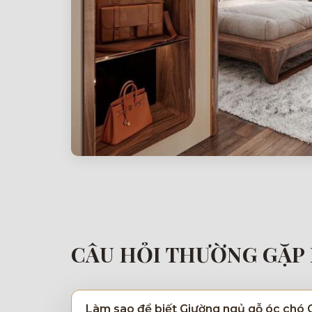
CÂU HỎI THƯỜNG GẶP 
Làm sao để biết Giường ngủ gỗ óc chó 