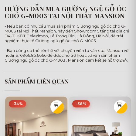
HƯỚNG DẪN MUA GIƯỜNG NGỦ GỖ ÓC
CHÓ G-M003 TẠI NỘI THẤT MANSION
- Nếu bạn có nhu cầu mua sản phẩm Giường ngủ gỗ óc chó G-
M003 tại Nội Thất Mansion, hãy đến Showroom 5 tầng tại địa chỉ
D4-31, KĐT Geleximco, Lê Trọng Tấn, Hà Đông, Hà Nội, để trải
nghiệm thực tế Giường ngủ gỗ óc chó G-M003
- Bạn cũng có thể liên hệ với chuyên viên tư vấn của Mansion với
hotline: 0966.85.6666 để được hỗ trợ hoặc tư vấn sản phẩm
Giường ngủ gỗ óc chó G-M003 , Mansion cam kết sẽ hỗ trợ 24/7.
SẢN PHẨM LIÊN QUAN
-34%
-38%