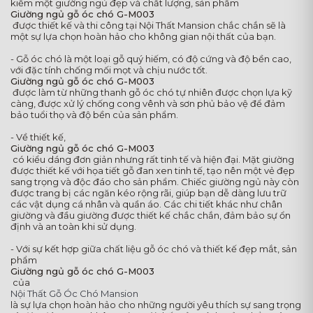
kiếm một giường ngủ đẹp và chất lượng, sản phẩm
Giường ngủ gỗ óc chó G-M003
được thiết kế và thi công tại Nội Thất Mansion chắc chắn sẽ là
một sự lựa chọn hoàn hảo cho không gian nội thất của bạn.
- Gỗ óc chó là một loại gỗ quý hiếm, có độ cứng và độ bền cao,
với đặc tính chống mối mọt và chịu nước tốt.
Giường ngủ gỗ óc chó G-M003
được làm từ những thanh gỗ óc chó tự nhiên được chọn lựa kỹ
càng, được xử lý chống cong vênh và sơn phủ bảo vệ để đảm
bảo tuổi thọ và độ bền của sản phẩm.
- Về thiết kế,
Giường ngủ gỗ óc chó G-M003
có kiểu dáng đơn giản nhưng rất tinh tế và hiện đại. Mặt giường
được thiết kế với họa tiết gỗ đan xen tinh tế, tạo nên một vẻ đẹp
sang trọng và độc đáo cho sản phẩm. Chiếc giường ngủ này còn
được trang bị các ngăn kéo rộng rãi, giúp bạn dễ dàng lưu trữ
các vật dụng cá nhân và quần áo. Các chi tiết khác như chân
giường và đầu giường được thiết kế chắc chắn, đảm bảo sự ổn
định và an toàn khi sử dụng.
- Với sự kết hợp giữa chất liệu gỗ óc chó và thiết kế đẹp mắt, sản
phẩm
Giường ngủ gỗ óc chó G-M003
của
Nội Thất Gỗ Óc Chó Mansion
là sự lựa chọn hoàn hảo cho những người yêu thích sự sang trọng