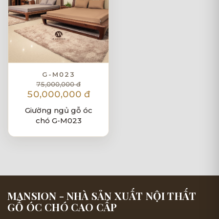
G-M023
75,000,000 đ
50,000,000 đ
Giường ngủ gỗ óc
chó G-M023
MANSION - NHÀ SẢN XUẤT NỘI THẤT
GỖ ÓC CHÓ CAO CẤP