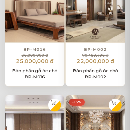
BP-M016
BP-M002
36,000,000 đ
70,489,496 đ
25,000,000 đ
22,000,000 đ
Bàn phấn gỗ óc chó
Bàn phấn gỗ óc chó
BP-M016
BP-M002
-16%