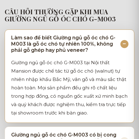
CÂU HỎI THƯỜNG GẶP KHI MUA
GIƯỜNG NGỦ GỖ ÓC CHÓ G-M003
Làm sao để biết Giường ngủ gỗ óc chó G-
M003 là gỗ óc chó tự nhiên 100%, không
phải gỗ ghép hay phủ veneer?
Giường ngủ gỗ óc chó G-M003 tại Nội thất
Mansion được chế tác từ gỗ óc chó (walnut) tự
nhiên nhập khẩu Bắc Mỹ, vân gỗ và màu sắc thật
hoàn toàn. Mọi sản phẩm đều ghi rõ chất liệu
trong hợp đồng, có nguồn gốc xuất xứ minh bạch
và quý khách được nghiệm thu, kiểm tra trực tiếp
tại showroom trước khi bàn giao.
Giường ngủ gỗ óc chó G-M003 có bị cong