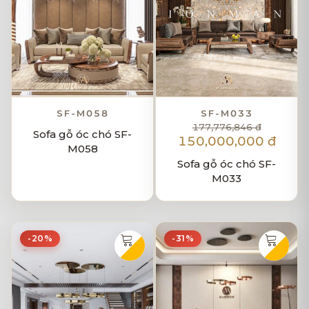
SF-M058
SF-M033
177,776,846 đ
Sofa gỗ óc chó SF-
150,000,000 đ
M058
Sofa gỗ óc chó SF-
M033
-20%
-31%