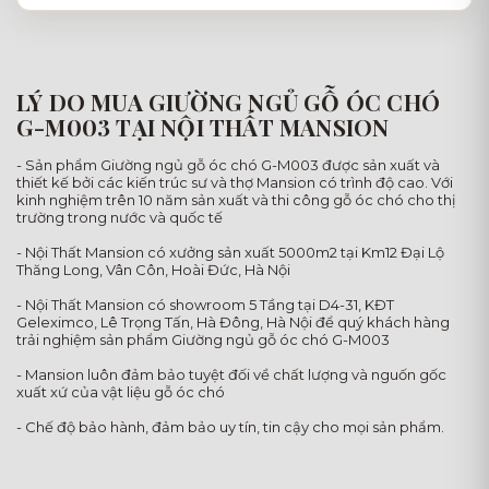
LÝ DO MUA GIƯỜNG NGỦ GỖ ÓC CHÓ
G-M003 TẠI NỘI THẤT MANSION
- Sản phẩm Giường ngủ gỗ óc chó G-M003 được sản xuất và
thiết kế bởi các kiến trúc sư và thợ Mansion có trình độ cao. Với
kinh nghiệm trên 10 năm sản xuất và thi công gỗ óc chó cho thị
trường trong nước và quốc tế
- Nội Thất Mansion có xưởng sản xuất 5000m2 tại Km12 Đại Lộ
Thăng Long, Vân Côn, Hoài Đức, Hà Nội
- Nội Thất Mansion có showroom 5 Tầng tại D4-31, KĐT
Geleximco, Lê Trọng Tấn, Hà Đông, Hà Nội để quý khách hàng
trải nghiệm sản phẩm Giường ngủ gỗ óc chó G-M003
- Mansion luôn đảm bảo tuyệt đối về chất lượng và nguốn gốc
xuất xứ của vật liệu gỗ óc chó
- Chế độ bảo hành, đảm bảo uy tín, tin cậy cho mọi sản phẩm.