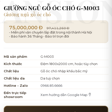
GIƯỜNG NGỦ GỖ ÓC CHÓ G-M003
Giường ngủ gỗ óc chó
75,000,000 Đ
97,411,260 Đ
- Miễn phí vận chuyển lắp đặt trong nội thành Hà Nội
- Bảo hành 36 Tháng - Bảo trì trọn đời
Mã sản phẩm
G-M003
Kích thước
Đệm 1800x2000 cm, hoặc tùy chọn
Chất liệu
Gỗ óc chó nhập khẩu bắc mỹ
Chất liệu da
Da tuỳ chọn
Hotline - Zalo
0966.85.6666
Đến trực tiếp
Xem hướng dẫn Google Map
showroom