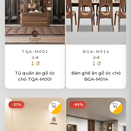
TQA-M001
BGA-M014
2 đ
2 đ
1 đ
1 đ
Tủ quần áo gỗ óc
Bàn ghế ăn gỗ óc chó
chó TQA-M001
BGA-M014
-31%
-69%