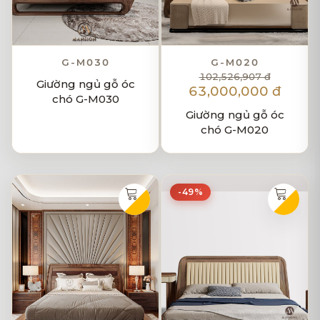
G-M030
G-M020
102,526,907 đ
Giường ngủ gỗ óc
63,000,000 đ
chó G-M030
Giường ngủ gỗ óc
chó G-M020
-49%