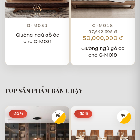
G-M031
G-M018
97,642,695 đ
Giường ngủ gỗ óc
50,000,000 đ
chó G-M031
Giường ngủ gỗ óc
chó G-M018
TOP SẢN PHẨM BÁN CHẠY
-50%
-50%