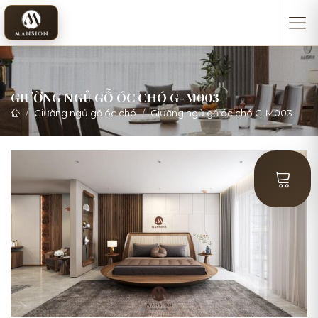
GIƯỜNG NGỦ GỖ ÓC CHÓ G-M003
Giường ngủ gỗ óc chó
Giường ngủ gỗ óc chó G-M003