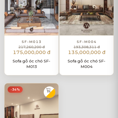
SF-M013
SF-M004
217,260,200 đ
193,308,311 đ
175,000,000 đ
135,000,000 đ
Sofa gỗ óc chó SF-
Sofa gỗ óc chó SF-
M013
M004
-34%