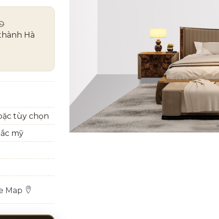
Đ
 thành Hà
ặc tùy chọn
bắc mỹ
le Map