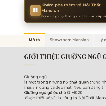
Khám phá thêm về Nội Thất
Mansion
Bộ sưu tập nội thất gỗ óc chó cao cấp →
Mô tả
Showroom Mansion
Lý 
GIỚI THIỆU GIƯỜNG NGỦ 
-
Giường ngủ
là một trong những nội thất quan trọng nh
mái, ấm cúng và đẹp mắt. Nếu bạn đang tì
Giường ngủ gỗ óc chó G-M020
được thiết kế và thi công tại Nội Thất Man