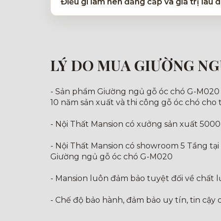
Điều gì làm nên đẳng cấp và giá trị lâ
LÝ DO MUA GIƯỜNG NG
- Sản phẩm Giường ngủ gỗ óc chó G-M020 đượ
10 năm sản xuất và thi công gỗ óc chó cho 
- Nội Thất Mansion có xưởng sản xuất 5000
- Nội Thất Mansion có showroom 5 Tầng tại
Giường ngủ gỗ óc chó G-M020
- Mansion luôn đảm bảo tuyệt đối về chất 
- Chế độ bảo hành, đảm bảo uy tín, tin cậy