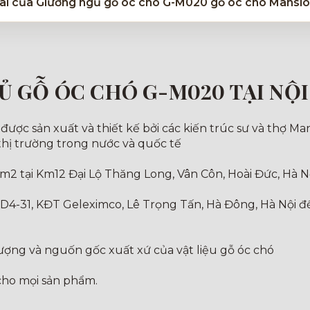
u dài của Giường ngủ gỗ óc chó G-M020 gỗ óc chó Mansi
Ủ GỖ ÓC CHÓ G-M020 TẠI NỘ
c sản xuất và thiết kế bởi các kiến trúc sư và thợ Man
thị trường trong nước và quốc tế
m2 tại Km12 Đại Lộ Thăng Long, Vân Côn, Hoài Đức, Hà N
 D4-31, KĐT Geleximco, Lê Trọng Tấn, Hà Đông, Hà Nội 
lượng và nguốn gốc xuất xứ của vật liệu gỗ óc chó
 cho mọi sản phẩm.