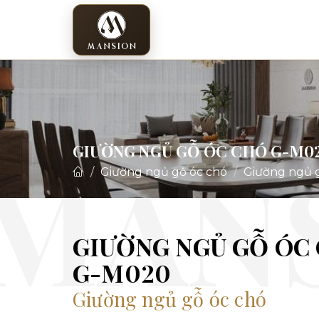
GIƯỜNG NGỦ GỖ ÓC CHÓ G-M0
Giường ngủ gỗ óc chó
Giường ngủ 
GIƯỜNG NGỦ GỖ ÓC
G-M020
Giường ngủ gỗ óc chó