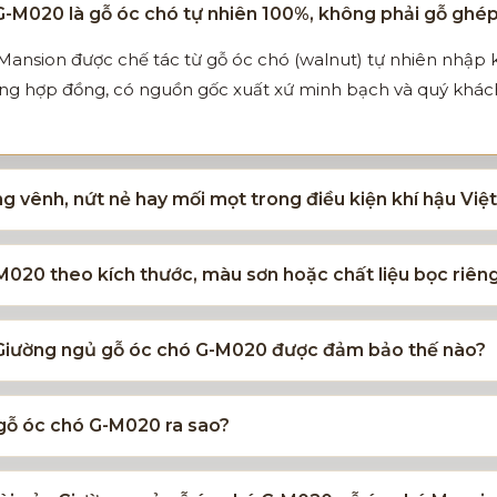
G-M020 là gỗ óc chó tự nhiên 100%, không phải gỗ ghé
Mansion được chế tác từ gỗ óc chó (walnut) tự nhiên nhập
ong hợp đồng, có nguồn gốc xuất xứ minh bạch và quý khách 
g vênh, nứt nẻ hay mối mọt trong điều kiện khí hậu Vi
M020 theo kích thước, màu sơn hoặc chất liệu bọc riê
 Giường ngủ gỗ óc chó G-M020 được đảm bảo thế nào?
 gỗ óc chó G-M020 ra sao?