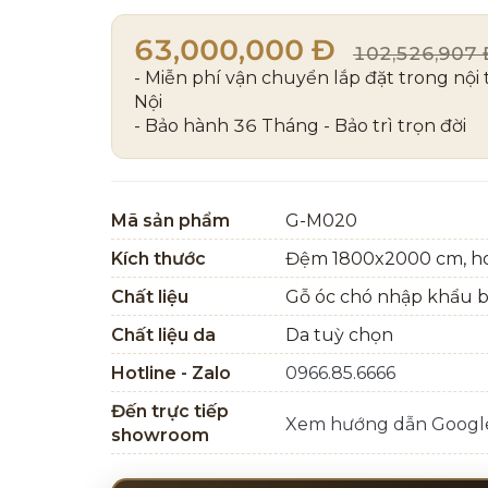
63,000,000 Đ
102,526,907 
- Miễn phí vận chuyển lắp đặt trong nội
Nội
- Bảo hành 36 Tháng - Bảo trì trọn đời
Mã sản phẩm
G-M020
Kích thước
Đệm 1800x2000 cm, ho
Chất liệu
Gỗ óc chó nhập khẩu 
Chất liệu da
Da tuỳ chọn
Hotline - Zalo
0966.85.6666
Đến trực tiếp
Xem hướng dẫn Goog
showroom