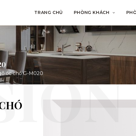
TRANG CHỦ
PHÒNG KHÁCH
PH
20
gỗ óc chó G-M020
 CHÓ