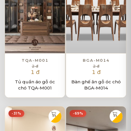
TQA-M001
BGA-M014
2 đ
2 đ
1 đ
1 đ
Tủ quần áo gỗ óc
Bàn ghế ăn gỗ óc chó
chó TQA-M001
BGA-M014
-31%
-69%