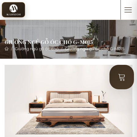
GIƯỜNG NGỦ GỖ ÓC CHÓ G-M015
Giường ngủ gỗ óc chó
Giường ngủ gỗ óc chó G-M015