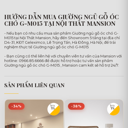
HƯỚNG DẪN MUA GIƯỜNG NGỦ GỖ ÓC
CHÓ G-M015 TẠI NỘI THẤT MANSION
- Nếu bạn có nhu cầu mua sản phẩm Giường ngủ gỗ óc chó G-
M015 tại Nội Thất Mansion, hãy đến Showroom 5 tầng tại địa chỉ
D4-31, KĐT Geleximco, Lê Trọng Tấn, Hà Đông, Hà Nội, để trải
nghiệm thực tế Giường ngủ gỗ óc chó G-M015
- Bạn cũng có thể liên hệ với chuyên viên tư vấn của Mansion với
hotline: 0966.85.6666 để được hỗ trợ hoặc tư vấn sản phẩm
Giường ngủ gỗ óc chó G-M015 , Mansion cam kết sẽ hỗ trợ 24/7.
SẢN PHẨM LIÊN QUAN
-34%
-38%