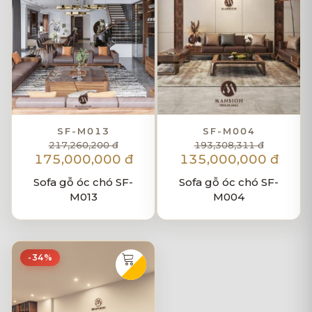
SF-M013
SF-M004
217,260,200 đ
193,308,311 đ
175,000,000 đ
135,000,000 đ
Sofa gỗ óc chó SF-
Sofa gỗ óc chó SF-
M013
M004
-34%