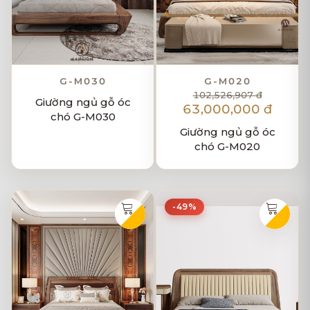
G-M030
G-M020
102,526,907 đ
Giường ngủ gỗ óc
63,000,000 đ
chó G-M030
Giường ngủ gỗ óc
chó G-M020
-49%