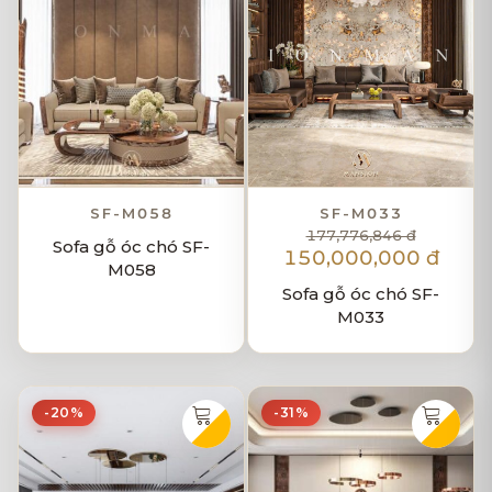
SF-M058
SF-M033
177,776,846 đ
Sofa gỗ óc chó SF-
150,000,000 đ
M058
Sofa gỗ óc chó SF-
M033
-20%
-31%