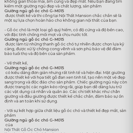
không gian thoải mái, ấm cúng và đẹp mắt. Nếu bạn đang tìm
kiếm một giường ngủ đẹp và chất lượng, sản phẩm
Giường ngủ gỗ óc chó G-M015
được thiết kế và thi công tại Nội Thất Mansion chắc chắn sẽ là
một sự lựa chọn hoàn hảo cho không gian nội thất của bạn.
- Gỗ óc chó là một loại gỗ quý hiếm, có độ cứng và độ bền cao,
với đặc tính chống mối mọt và chịu nước tốt.
Giường ngủ gỗ óc chó G-M015
được làm từ những thanh gỗ óc chó tự nhiên được chọn lựa kỹ
càng, được xử lý chống cong vênh và sơn phủ bảo vệ để đảm
bảo tuổi thọ và độ bền của sản phẩm.
- Về thiết kế,
Giường ngủ gỗ óc chó G-M015
có kiểu dáng đơn giản nhưng rất tinh tế và hiện đại. Mặt giường
được thiết kế với họa tiết gỗ đan xen tinh tế, tạo nên một vẻ đẹp
sang trọng và độc đáo cho sản phẩm. Chiếc giường ngủ này còn
được trang bị các ngăn kéo rộng rãi, giúp bạn dễ dàng lưu trữ
các vật dụng cá nhân và quần áo. Các chi tiết khác như chân
giường và đầu giường được thiết kế chắc chắn, đảm bảo sự ổn
định và an toàn khi sử dụng.
- Với sự kết hợp giữa chất liệu gỗ óc chó và thiết kế đẹp mắt, sản
phẩm
Giường ngủ gỗ óc chó G-M015
của
Nội Thất Gỗ Óc Chó Mansion