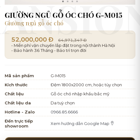
GIƯỜNG NGỦ GỖ ÓC CHÓ G-M015
Giường ngủ gỗ óc chó
52,000,000 Đ
64,971,347 Đ
- Miễn phí vận chuyển lắp đặt trong nội thành Hà Nội
- Bảo hành 36 Tháng - Bảo trì trọn đời
Mã sản phẩm
G-M015
Kích thước
Đệm 1800x2000 cm, hoặc tùy chọn
Chất liệu
Gỗ óc chó nhập khẩu bắc mỹ
Chất liệu da
Da tuỳ chọn
Hotline - Zalo
0966.85.6666
Đến trực tiếp
Xem hướng dẫn Google Map
showroom