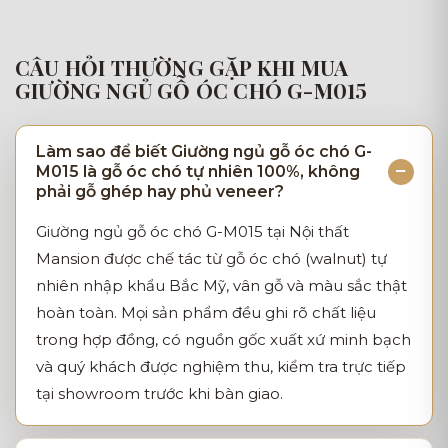
CÂU HỎI THƯỜNG GẶP KHI MUA
GIƯỜNG NGỦ GỖ ÓC CHÓ G-M015
Làm sao để biết Giường ngủ gỗ óc chó G-
M015 là gỗ óc chó tự nhiên 100%, không
phải gỗ ghép hay phủ veneer?
Giường ngủ gỗ óc chó G-M015 tại Nội thất
Mansion được chế tác từ gỗ óc chó (walnut) tự
nhiên nhập khẩu Bắc Mỹ, vân gỗ và màu sắc thật
hoàn toàn. Mọi sản phẩm đều ghi rõ chất liệu
trong hợp đồng, có nguồn gốc xuất xứ minh bạch
và quý khách được nghiệm thu, kiểm tra trực tiếp
tại showroom trước khi bàn giao.