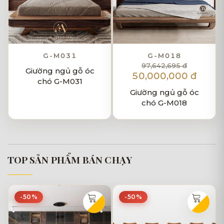
G-M031
G-M018
97,642,695 đ
Giường ngủ gỗ óc
50,000,000 đ
chó G-M031
Giường ngủ gỗ óc
chó G-M018
TOP SẢN PHẨM BÁN CHẠY
-50%
-50%