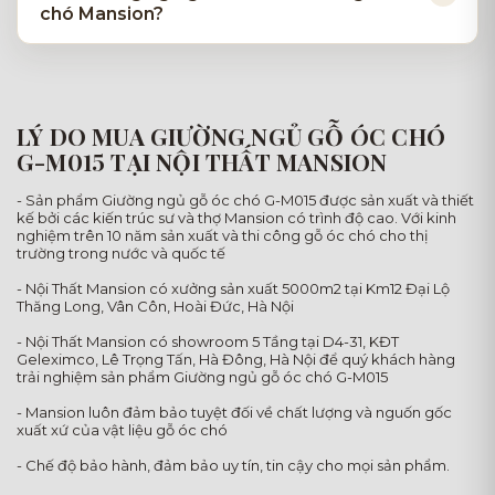
chó Mansion?
LÝ DO MUA GIƯỜNG NGỦ GỖ ÓC CHÓ
G-M015 TẠI NỘI THẤT MANSION
- Sản phẩm Giường ngủ gỗ óc chó G-M015 được sản xuất và thiết
kế bởi các kiến trúc sư và thợ Mansion có trình độ cao. Với kinh
nghiệm trên 10 năm sản xuất và thi công gỗ óc chó cho thị
trường trong nước và quốc tế
- Nội Thất Mansion có xưởng sản xuất 5000m2 tại Km12 Đại Lộ
Thăng Long, Vân Côn, Hoài Đức, Hà Nội
- Nội Thất Mansion có showroom 5 Tầng tại D4-31, KĐT
Geleximco, Lê Trọng Tấn, Hà Đông, Hà Nội để quý khách hàng
trải nghiệm sản phẩm Giường ngủ gỗ óc chó G-M015
- Mansion luôn đảm bảo tuyệt đối về chất lượng và nguốn gốc
xuất xứ của vật liệu gỗ óc chó
- Chế độ bảo hành, đảm bảo uy tín, tin cậy cho mọi sản phẩm.