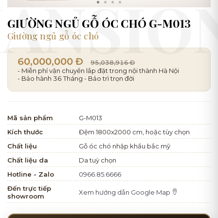
GIƯỜNG NGỦ GỖ ÓC CHÓ G-M013
Giường ngủ gỗ óc chó
60,000,000 Đ
95,038,916 Đ
- Miễn phí vận chuyển lắp đặt trong nội thành Hà Nội
- Bảo hành 36 Tháng - Bảo trì trọn đời
Mã sản phẩm
G-M013
Kích thước
Đệm 1800x2000 cm, hoặc tùy chọn
Chất liệu
Gỗ óc chó nhập khẩu bắc mỹ
Chất liệu da
Da tuỳ chọn
Hotline - Zalo
0966.85.6666
Đến trực tiếp
Xem hướng dẫn Google Map
showroom