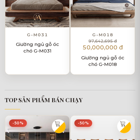
G-M031
G-M018
97,642,695 đ
Giường ngủ gỗ óc
50,000,000 đ
chó G-M031
Giường ngủ gỗ óc
chó G-M018
TOP SẢN PHẨM BÁN CHẠY
-50%
-50%