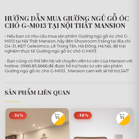
HƯỚNG DẪN MUA GIƯỜNG NGỦ GỖ ÓC
CHÓ G-M013 TẠI NỘI THẤT MANSION
- Nếu bạn có nhu cầu mua sản phẩm Giường ngủ gỗ óc chó G-
M013 tại Nội Thất Mansion, hãy đến Showroom 5 tầng tại địa chỉ
D4-31, KĐT Geleximco, Lê Trọng Tấn, Hà Đông, Hà Nội, để trải
nghiệm thực tế Giường ngủ gỗ óc chó G-M013
- Bạn cũng có thể liên hệ với chuyên viên tư vấn của Mansion với
hotline: 0966.85.6666 để được hỗ trợ hoặc tư vấn sản phẩm
Giường ngủ gỗ óc chó G-M013 , Mansion cam kết sẽ hỗ trợ 24/7.
SẢN PHẨM LIÊN QUAN
-34%
-38%