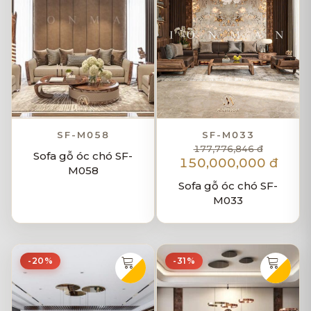
SF-M058
SF-M033
177,776,846 đ
Sofa gỗ óc chó SF-
150,000,000 đ
M058
Sofa gỗ óc chó SF-
M033
-20%
-31%