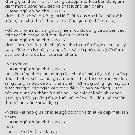
không gian thoải mái, ấm cúng và đẹp mắt. Nếu bạn đang tìm
kiếm một giường ngủ đẹp và chất lượng, sản phẩm
Giường ngủ gỗ óc chó G-M013
được thiết kế và thi công tại Nội Thất Mansion chắc chắn sẽ là
một sự lựa chọn hoàn hảo cho không gian nội thất của bạn.
- Gỗ óc chó là một loại gỗ quý hiếm, có độ cứng và độ bền cao,
với đặc tính chống mối mọt và chịu nước tốt.
Giường ngủ gỗ óc chó G-M013
được làm từ những thanh gỗ óc chó tự nhiên được chọn lựa kỹ
càng, được xử lý chống cong vênh và sơn phủ bảo vệ để đảm
bảo tuổi thọ và độ bền của sản phẩm.
- Về thiết kế,
Giường ngủ gỗ óc chó G-M013
có kiểu dáng đơn giản nhưng rất tinh tế và hiện đại. Mặt giường
được thiết kế với họa tiết gỗ đan xen tinh tế, tạo nên một vẻ đẹp
sang trọng và độc đáo cho sản phẩm. Chiếc giường ngủ này còn
được trang bị các ngăn kéo rộng rãi, giúp bạn dễ dàng lưu trữ
các vật dụng cá nhân và quần áo. Các chi tiết khác như chân
giường và đầu giường được thiết kế chắc chắn, đảm bảo sự ổn
định và an toàn khi sử dụng.
- Với sự kết hợp giữa chất liệu gỗ óc chó và thiết kế đẹp mắt, sản
phẩm
Giường ngủ gỗ óc chó G-M013
của
Nội Thất Gỗ Óc Chó Mansion