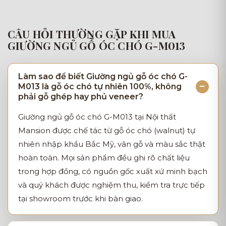
CÂU HỎI THƯỜNG GẶP KHI MUA
GIƯỜNG NGỦ GỖ ÓC CHÓ G-M013
Làm sao để biết Giường ngủ gỗ óc chó G-
M013 là gỗ óc chó tự nhiên 100%, không
phải gỗ ghép hay phủ veneer?
Giường ngủ gỗ óc chó G-M013 tại Nội thất
Mansion được chế tác từ gỗ óc chó (walnut) tự
nhiên nhập khẩu Bắc Mỹ, vân gỗ và màu sắc thật
hoàn toàn. Mọi sản phẩm đều ghi rõ chất liệu
trong hợp đồng, có nguồn gốc xuất xứ minh bạch
và quý khách được nghiệm thu, kiểm tra trực tiếp
tại showroom trước khi bàn giao.