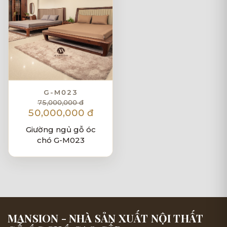
G-M023
75,000,000 đ
50,000,000 đ
Giường ngủ gỗ óc
chó G-M023
MANSION - NHÀ SẢN XUẤT NỘI THẤT