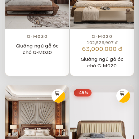
G-M030
G-M020
102,526,907 đ
Giường ngủ gỗ óc
63,000,000 đ
chó G-M030
Giường ngủ gỗ óc
chó G-M020
-49%