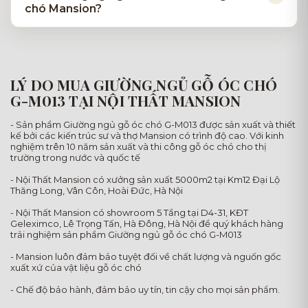
chó Mansion?
LÝ DO MUA GIƯỜNG NGỦ GỖ ÓC CHÓ
G-M013 TẠI NỘI THẤT MANSION
- Sản phẩm Giường ngủ gỗ óc chó G-M013 được sản xuất và thiết
kế bởi các kiến trúc sư và thợ Mansion có trình độ cao. Với kinh
nghiệm trên 10 năm sản xuất và thi công gỗ óc chó cho thị
trường trong nước và quốc tế
- Nội Thất Mansion có xưởng sản xuất 5000m2 tại Km12 Đại Lộ
Thăng Long, Vân Côn, Hoài Đức, Hà Nội
- Nội Thất Mansion có showroom 5 Tầng tại D4-31, KĐT
Geleximco, Lê Trọng Tấn, Hà Đông, Hà Nội để quý khách hàng
trải nghiệm sản phẩm Giường ngủ gỗ óc chó G-M013
- Mansion luôn đảm bảo tuyệt đối về chất lượng và nguốn gốc
xuất xứ của vật liệu gỗ óc chó
- Chế độ bảo hành, đảm bảo uy tín, tin cậy cho mọi sản phẩm.