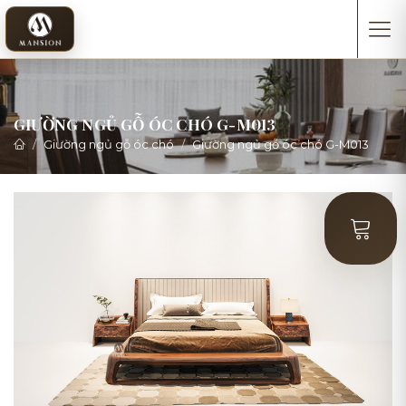
GIƯỜNG NGỦ GỖ ÓC CHÓ G-M013
Giường ngủ gỗ óc chó
Giường ngủ gỗ óc chó G-M013