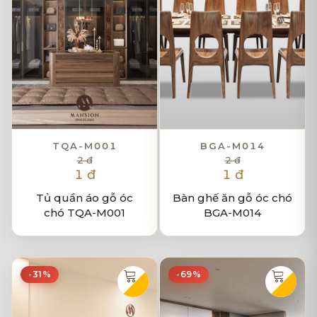
TQA-M001
BGA-M014
2 đ
2 đ
1 đ
1 đ
Tủ quần áo gỗ óc
Bàn ghế ăn gỗ óc chó
chó TQA-M001
BGA-M014
-31%
-69%