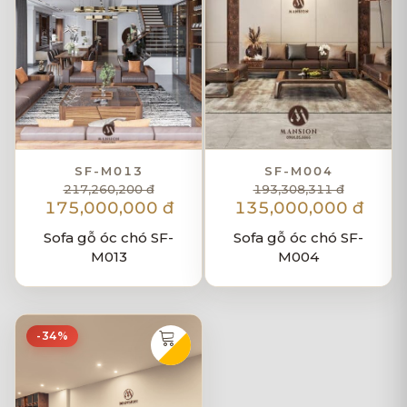
SF-M013
SF-M004
217,260,200 đ
193,308,311 đ
175,000,000 đ
135,000,000 đ
Sofa gỗ óc chó SF-
Sofa gỗ óc chó SF-
M013
M004
-34%