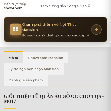
Đến trực tiếp
Xem hướng dẫn Google Map
showroom
Khám phá thêm về Nội Thất
Mansion
Bộ sưu tập nội thất gỗ óc chó cao cấp →
Mô tả
Showroom Mansion
Lý do bạn nên chọn Mansion
Đánh giá sản phẩm
GIỚI THIỆU TỦ QUẦN ÁO GỖ ÓC CHÓ TQA-
M017