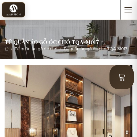
TỦ QUẦN ÁO GỖ ÓC CHÓ TQA-M017
Tủ quần áo gỗ óc chó
Tủ quần áo gỗ óc chó TQA-M017