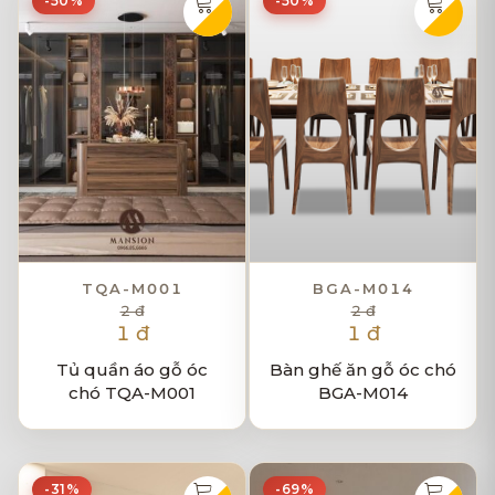
-50%
-50%
TQA-M001
BGA-M014
2 đ
2 đ
1 đ
1 đ
Tủ quần áo gỗ óc
Bàn ghế ăn gỗ óc chó
chó TQA-M001
BGA-M014
-31%
-69%