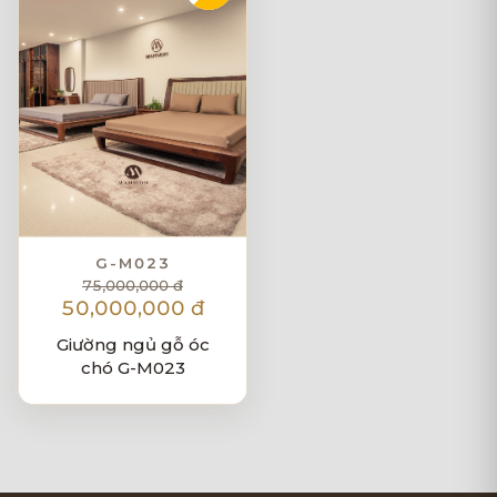
G-M023
75,000,000 đ
50,000,000 đ
Giường ngủ gỗ óc
chó G-M023