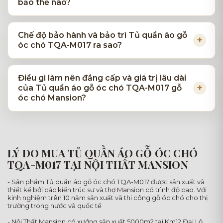
bảo thế nào?
Chế độ bảo hành và bảo trì Tủ quần áo gỗ
óc chó TQA-M017 ra sao?
Điều gì làm nên đẳng cấp và giá trị lâu dài
của Tủ quần áo gỗ óc chó TQA-M017 gỗ
óc chó Mansion?
LÝ DO MUA TỦ QUẦN ÁO GỖ ÓC CHÓ
TQA-M017 TẠI NỘI THẤT MANSION
- Sản phẩm Tủ quần áo gỗ óc chó TQA-M017 được sản xuất và
thiết kế bởi các kiến trúc sư và thợ Mansion có trình độ cao. Với
kinh nghiệm trên 10 năm sản xuất và thi công gỗ óc chó cho thị
trường trong nước và quốc tế
- Nội Thất Mansion có xưởng sản xuất 5000m2 tại Km12 Đại Lộ