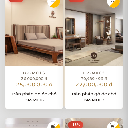
BP-M016
BP-M002
36,000,000 đ
70,489,496 đ
25,000,000 đ
22,000,000 đ
Bàn phấn gỗ óc chó
Bàn phấn gỗ óc chó
BP-M016
BP-M002
-16%