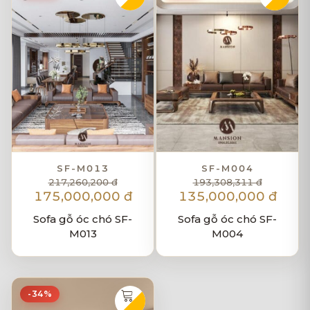
SF-M013
SF-M004
217,260,200 đ
193,308,311 đ
175,000,000 đ
135,000,000 đ
Sofa gỗ óc chó SF-
Sofa gỗ óc chó SF-
M013
M004
-34%