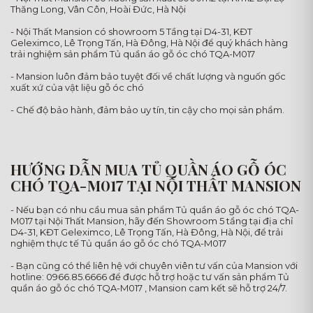
Thăng Long, Vân Côn, Hoài Đức, Hà Nội
- Nội Thất Mansion có showroom 5 Tầng tại D4-31, KĐT
Geleximco, Lê Trọng Tấn, Hà Đông, Hà Nội để quý khách hàng
trải nghiệm sản phẩm Tủ quần áo gỗ óc chó TQA-M017
- Mansion luôn đảm bảo tuyệt đối về chất lượng và nguốn gốc
xuất xứ của vật liệu gỗ óc chó
- Chế độ bảo hành, đảm bảo uy tín, tin cậy cho mọi sản phẩm.
HƯỚNG DẪN MUA TỦ QUẦN ÁO GỖ ÓC
CHÓ TQA-M017 TẠI NỘI THẤT MANSION
- Nếu bạn có nhu cầu mua sản phẩm Tủ quần áo gỗ óc chó TQA-
M017 tại Nội Thất Mansion, hãy đến Showroom 5 tầng tại địa chỉ
D4-31, KĐT Geleximco, Lê Trọng Tấn, Hà Đông, Hà Nội, để trải
nghiệm thực tế Tủ quần áo gỗ óc chó TQA-M017
- Bạn cũng có thể liên hệ với chuyên viên tư vấn của Mansion với
hotline: 0966.85.6666 để được hỗ trợ hoặc tư vấn sản phẩm Tủ
quần áo gỗ óc chó TQA-M017 , Mansion cam kết sẽ hỗ trợ 24/7.