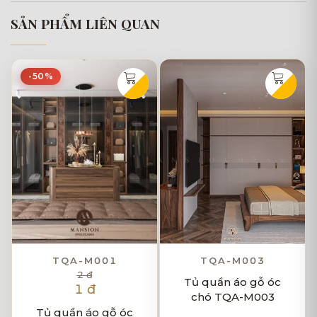
SẢN PHẨM LIÊN QUAN
-50%
TQA-M001
TQA-M003
2 đ
Tủ quần áo gỗ óc
1 đ
chó TQA-M003
Tủ quần áo gỗ óc