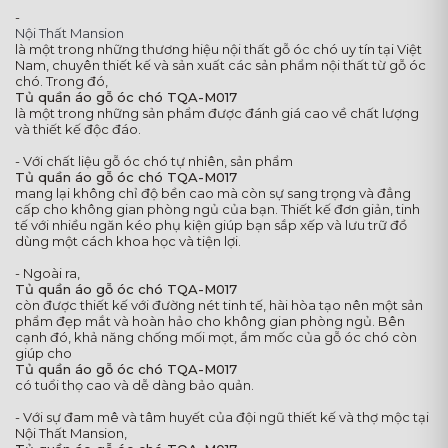
-
Nội Thất Mansion
là một trong những thương hiệu nội thất gỗ óc chó uy tín tại Việt
Nam, chuyên thiết kế và sản xuất các sản phẩm nội thất từ gỗ óc
chó. Trong đó,
Tủ quần áo gỗ óc chó TQA-M017
là một trong những sản phẩm được đánh giá cao về chất lượng
và thiết kế độc đáo.
- Với chất liệu gỗ óc chó tự nhiên, sản phẩm
Tủ quần áo gỗ óc chó TQA-M017
mang lại không chỉ độ bền cao mà còn sự sang trọng và đẳng
cấp cho không gian phòng ngủ của bạn. Thiết kế đơn giản, tinh
tế với nhiều ngăn kéo phụ kiện giúp bạn sắp xếp và lưu trữ đồ
dùng một cách khoa học và tiện lợi.
- Ngoài ra,
Tủ quần áo gỗ óc chó TQA-M017
còn được thiết kế với đường nét tinh tế, hài hòa tạo nên một sản
phẩm đẹp mắt và hoàn hảo cho không gian phòng ngủ. Bên
cạnh đó, khả năng chống mối mọt, ẩm mốc của gỗ óc chó còn
giúp cho
Tủ quần áo gỗ óc chó TQA-M017
có tuổi thọ cao và dễ dàng bảo quản.
- Với sự đam mê và tâm huyết của đội ngũ thiết kế và thợ mộc tại
Nội Thất Mansion,