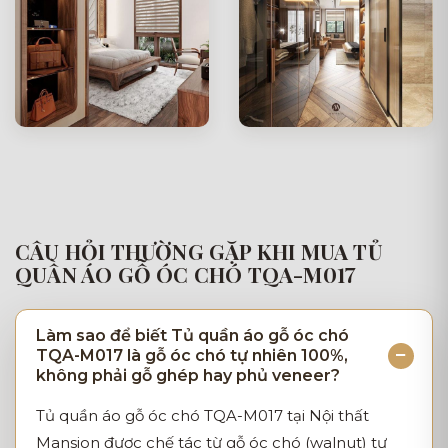
CÂU HỎI THƯỜNG GẶP KHI MUA TỦ
QUẦN ÁO GỖ ÓC CHÓ TQA-M017
Làm sao để biết Tủ quần áo gỗ óc chó
TQA-M017 là gỗ óc chó tự nhiên 100%,
không phải gỗ ghép hay phủ veneer?
Tủ quần áo gỗ óc chó TQA-M017 tại Nội thất
Mansion được chế tác từ gỗ óc chó (walnut) tự