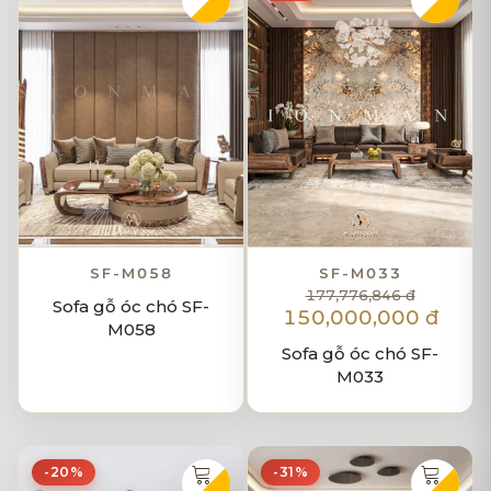
SF-M058
SF-M033
177,776,846 đ
Sofa gỗ óc chó SF-
150,000,000 đ
M058
Sofa gỗ óc chó SF-
M033
-20%
-31%