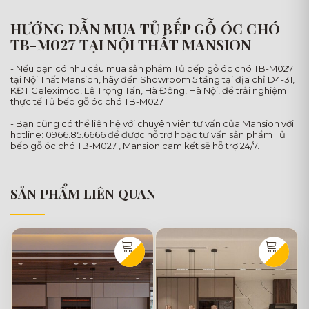
HƯỚNG DẪN MUA TỦ BẾP GỖ ÓC CHÓ
TB-M027 TẠI NỘI THẤT MANSION
- Nếu bạn có nhu cầu mua sản phẩm Tủ bếp gỗ óc chó TB-M027
tại Nội Thất Mansion, hãy đến Showroom 5 tầng tại địa chỉ D4-31,
KĐT Geleximco, Lê Trọng Tấn, Hà Đông, Hà Nội, để trải nghiệm
thực tế Tủ bếp gỗ óc chó TB-M027
- Bạn cũng có thể liên hệ với chuyên viên tư vấn của Mansion với
hotline: 0966.85.6666 để được hỗ trợ hoặc tư vấn sản phẩm Tủ
bếp gỗ óc chó TB-M027 , Mansion cam kết sẽ hỗ trợ 24/7.
SẢN PHẨM LIÊN QUAN