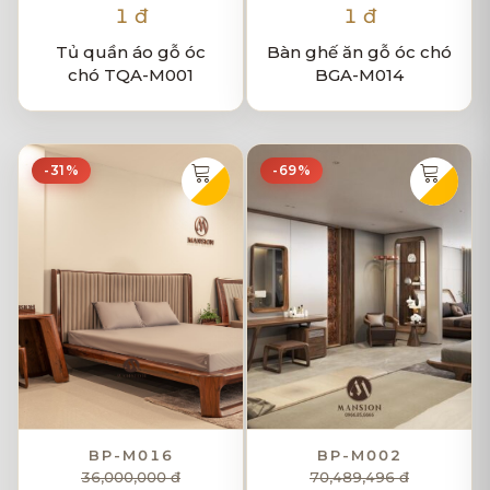
1 đ
1 đ
Tủ quần áo gỗ óc
Bàn ghế ăn gỗ óc chó
chó TQA-M001
BGA-M014
-31%
-69%
BP-M016
BP-M002
36,000,000 đ
70,489,496 đ