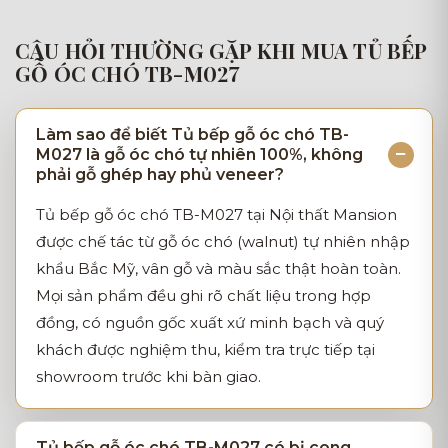
CÂU HỎI THƯỜNG GẶP KHI MUA TỦ BẾP
GỖ ÓC CHÓ TB-M027
Làm sao để biết Tủ bếp gỗ óc chó TB-
M027 là gỗ óc chó tự nhiên 100%, không
phải gỗ ghép hay phủ veneer?
Tủ bếp gỗ óc chó TB-M027 tại Nội thất Mansion
được chế tác từ gỗ óc chó (walnut) tự nhiên nhập
khẩu Bắc Mỹ, vân gỗ và màu sắc thật hoàn toàn.
Mọi sản phẩm đều ghi rõ chất liệu trong hợp
đồng, có nguồn gốc xuất xứ minh bạch và quý
khách được nghiệm thu, kiểm tra trực tiếp tại
showroom trước khi bàn giao.
Tủ bếp gỗ óc chó TB-M027 có bị cong