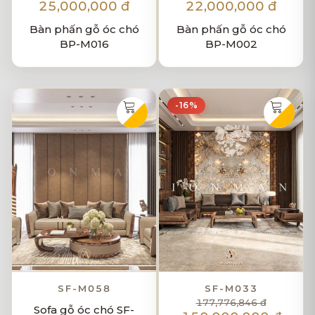
25,000,000 đ
22,000,000 đ
Bàn phấn gỗ óc chó
Bàn phấn gỗ óc chó
BP-M016
BP-M002
-16%
SF-M058
SF-M033
177,776,846 đ
Sofa gỗ óc chó SF-