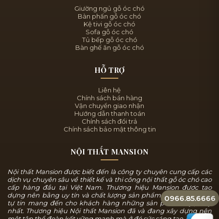
Giường ngủ gỗ óc chó
Bàn phấn gỗ óc chó
Kệ tivi gỗ óc chó
Sofa gỗ óc chó
Tủ bếp gỗ óc chó
Bàn ghế ăn gỗ óc chó
HỖ TRỢ
Liên hệ
Chính sách bán hàng
Vận chuyển giao nhận
Hướng dẫn thanh toán
Chính sách đổi trả
Chính sách bảo mật thông tin
NỘI THẤT MANSION
Nội thất Mansion được biết đến là công ty chuyên cung cấp các
dịch vụ chuyên sâu về thiết kế và thi công nội thất gỗ óc chó cao
cấp hàng đầu tại Việt Nam. Thương hiệu Mansion được tạo
dựng nên bằng uy tín và chất lượng sản phẩm, chúng tôi luôn
0966.85.6666
tự tin mang đến cho khách hàng những sản phẩm tuyệt mỹ
nhất. Thương hiệu Nội thất Mansion đã và đang xây dựng nên
một tập thể đoàn kết vững mạnh mà ở đó sức sáng tạo, sự năng