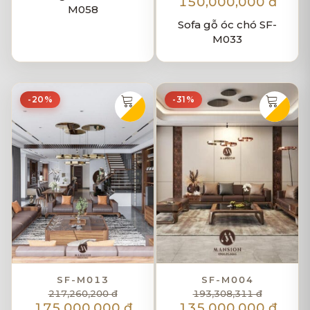
150,000,000 đ
M058
Sofa gỗ óc chó SF-
M033
-20%
-31%
SF-M013
SF-M004
217,260,200 đ
193,308,311 đ
175,000,000 đ
135,000,000 đ