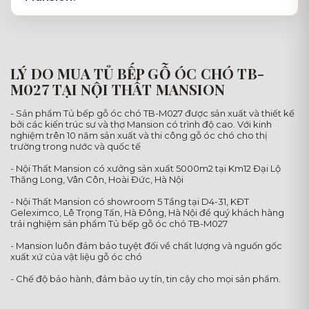
LÝ DO MUA TỦ BẾP GỖ ÓC CHÓ TB-
M027 TẠI NỘI THẤT MANSION
- Sản phẩm Tủ bếp gỗ óc chó TB-M027 được sản xuất và thiết kế
bởi các kiến trúc sư và thợ Mansion có trình độ cao. Với kinh
nghiệm trên 10 năm sản xuất và thi công gỗ óc chó cho thị
trường trong nước và quốc tế
- Nội Thất Mansion có xưởng sản xuất 5000m2 tại Km12 Đại Lộ
Thăng Long, Vân Côn, Hoài Đức, Hà Nội
- Nội Thất Mansion có showroom 5 Tầng tại D4-31, KĐT
Geleximco, Lê Trọng Tấn, Hà Đông, Hà Nội để quý khách hàng
trải nghiệm sản phẩm Tủ bếp gỗ óc chó TB-M027
- Mansion luôn đảm bảo tuyệt đối về chất lượng và nguốn gốc
xuất xứ của vật liệu gỗ óc chó
- Chế độ bảo hành, đảm bảo uy tín, tin cậy cho mọi sản phẩm.