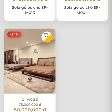
Sofa gỗ óc chó SF-
Sofa gỗ óc chó SF-
M013
M004
-34%
G-M023
75,000,000 đ
50,000,000 đ