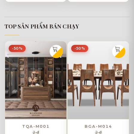
TOP SẢN PHẨM BÁN CHẠY
-50%
-50%
TQA-M001
BGA-M014
2 đ
2 đ