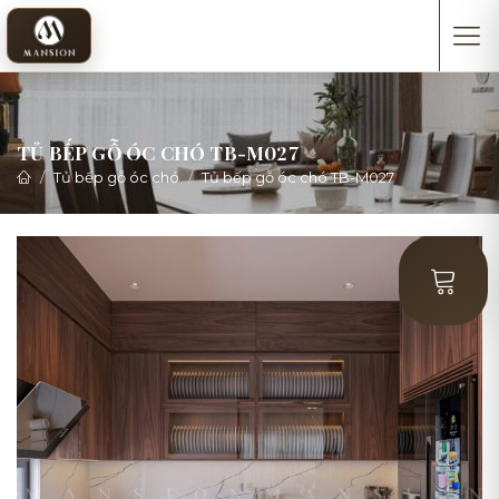
TỦ BẾP GỖ ÓC CHÓ TB-M027
Tủ bếp gỗ óc chó
Tủ bếp gỗ óc chó TB-M027