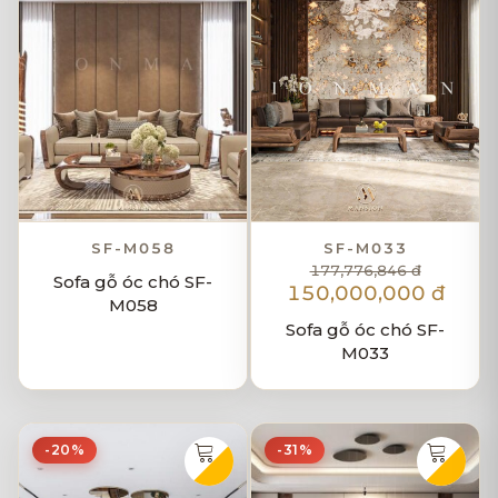
SF-M058
SF-M033
177,776,846 đ
Sofa gỗ óc chó SF-
150,000,000 đ
M058
Sofa gỗ óc chó SF-
M033
-20%
-31%