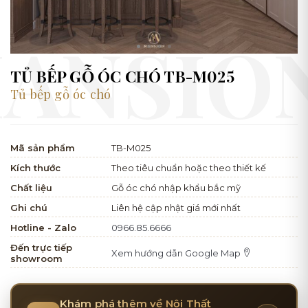
TỦ BẾP GỖ ÓC CHÓ TB-M025
Tủ bếp gỗ óc chó
Mã sản phẩm
TB-M025
Kích thước
Theo tiêu chuẩn hoặc theo thiết kế
Chất liệu
Gỗ óc chó nhập khẩu bắc mỹ
Ghi chú
Liên hệ cập nhật giá mới nhất
Hotline - Zalo
0966.85.6666
Đến trực tiếp
Xem hướng dẫn Google Map
showroom
Khám phá thêm về Nội Thất