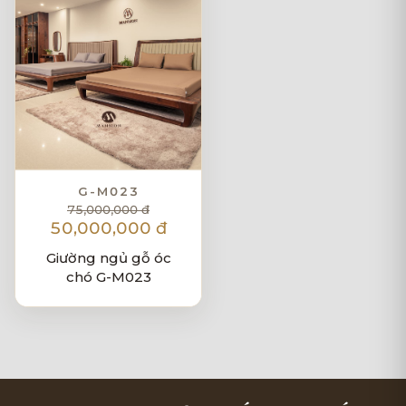
G-M023
75,000,000 đ
50,000,000 đ
Giường ngủ gỗ óc
chó G-M023