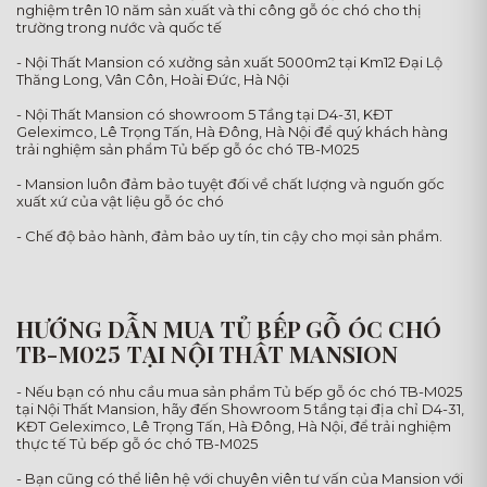
nghiệm trên 10 năm sản xuất và thi công gỗ óc chó cho thị
trường trong nước và quốc tế
- Nội Thất Mansion có xưởng sản xuất 5000m2 tại Km12 Đại Lộ
Thăng Long, Vân Côn, Hoài Đức, Hà Nội
- Nội Thất Mansion có showroom 5 Tầng tại D4-31, KĐT
Geleximco, Lê Trọng Tấn, Hà Đông, Hà Nội để quý khách hàng
trải nghiệm sản phẩm Tủ bếp gỗ óc chó TB-M025
- Mansion luôn đảm bảo tuyệt đối về chất lượng và nguốn gốc
xuất xứ của vật liệu gỗ óc chó
- Chế độ bảo hành, đảm bảo uy tín, tin cậy cho mọi sản phẩm.
HƯỚNG DẪN MUA TỦ BẾP GỖ ÓC CHÓ
TB-M025 TẠI NỘI THẤT MANSION
- Nếu bạn có nhu cầu mua sản phẩm Tủ bếp gỗ óc chó TB-M025
tại Nội Thất Mansion, hãy đến Showroom 5 tầng tại địa chỉ D4-31,
KĐT Geleximco, Lê Trọng Tấn, Hà Đông, Hà Nội, để trải nghiệm
thực tế Tủ bếp gỗ óc chó TB-M025
- Bạn cũng có thể liên hệ với chuyên viên tư vấn của Mansion với