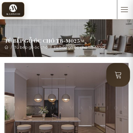
TỦ BẾP GỖ ÓC CHÓ TB-M025
Tủ bếp gỗ óc chó
Tủ bếp gỗ óc chó TB-M025