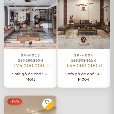
SF-M013
SF-M004
217,260,200 đ
193,308,311 đ
175,000,000 đ
135,000,000 đ
Sofa gỗ óc chó SF-
Sofa gỗ óc chó SF-
M013
M004
-34%