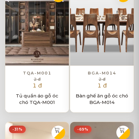
TQA-M001
BGA-M014
2 đ
2 đ
1 đ
1 đ
Tủ quần áo gỗ óc
Bàn ghế ăn gỗ óc chó
chó TQA-M001
BGA-M014
-31%
-69%