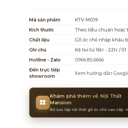
Mã sản phẩm
KTV-M019
Kích thước
Theo tiêu chuẩn hoặc t
Chất liệu
Gỗ óc chó nhập khẩu 
Ghi chú
Kệ tivi từ 16tr - 22tr / 01
Hotline - Zalo
0966.85.6666
Đến trực tiếp
Xem hướng dẫn Goog
showroom
Khám phá thêm về Nội Thất
Mansion
Bộ sưu tập nội thất gỗ óc chó cao cấp →