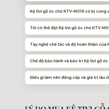
Kệ tivi gỗ óc chó KTV-M019 có bị cong 
Tôi có thể đặt Kệ tivi gỗ óc chó KTV-M0
Tay nghề chế tác và độ hoàn thiện của
Chế độ bảo hành và bảo trì Kệ tivi gỗ ó
Điều gì làm nên đẳng cấp và giá trị lâu
LÝ DO MUA KỆ TIVI GỖ