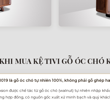
KHI MUA KỆ TIVI GỖ ÓC CHÓ 
M019 là gỗ óc chó tự nhiên 100%, không phải gỗ ghép h
ansion được chế tác từ gỗ óc chó (walnut) tự nhiên nhập kh
ong hợp đồng, có nguồn gốc xuất xứ minh bạch và quý khách 