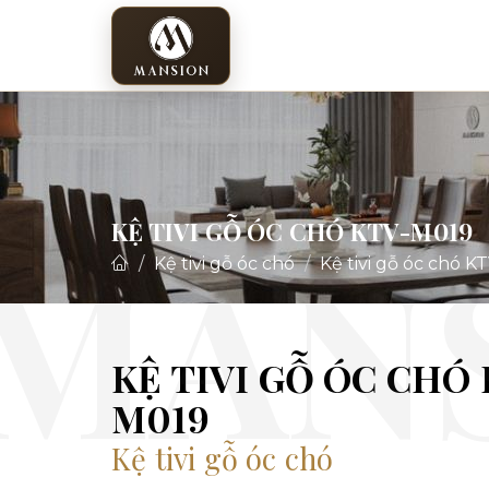
KỆ TIVI GỖ ÓC CHÓ KTV-M019
Kệ tivi gỗ óc chó
Kệ tivi gỗ óc chó 
KỆ TIVI GỖ ÓC CHÓ
M019
Kệ tivi gỗ óc chó