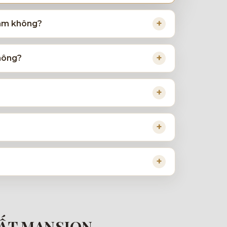
Nam không?
không?
HẤT MANSION