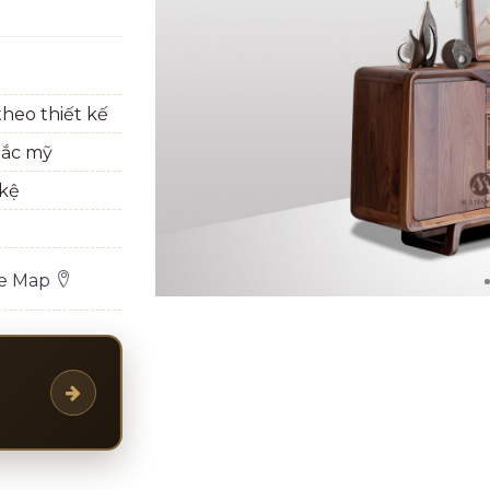
heo thiết kế
bắc mỹ
 kệ
le Map