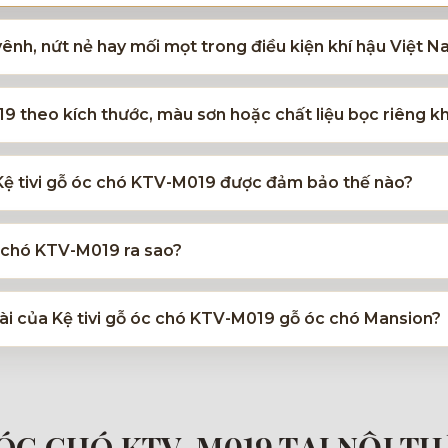
vênh, nứt nẻ hay mối mọt trong điều kiện khí hậu Việt 
19 theo kích thước, màu sơn hoặc chất liệu bọc riêng 
 Kệ tivi gỗ óc chó KTV-M019 được đảm bảo thế nào?
c chó KTV-M019 ra sao?
 dài của Kệ tivi gỗ óc chó KTV-M019 gỗ óc chó Mansion?
 ÓC CHÓ KTV-M019 TẠI NỘI T