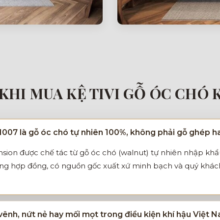
KHI MUA KỆ TIVI GỖ ÓC CHÓ 
M007 là gỗ óc chó tự nhiên 100%, không phải gỗ ghép 
ansion được chế tác từ gỗ óc chó (walnut) tự nhiên nhập kh
ong hợp đồng, có nguồn gốc xuất xứ minh bạch và quý khách 
vênh, nứt nẻ hay mối mọt trong điều kiện khí hậu Việt