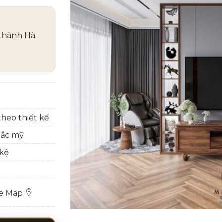
 thành Hà
heo thiết kế
bắc mỹ
 kệ
le Map