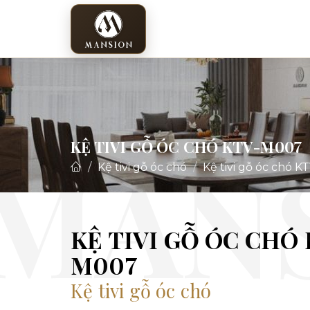
KỆ TIVI GỖ ÓC CHÓ KTV-M007
Kệ tivi gỗ óc chó
Kệ tivi gỗ óc chó 
KỆ TIVI GỖ ÓC CHÓ
M007
Kệ tivi gỗ óc chó