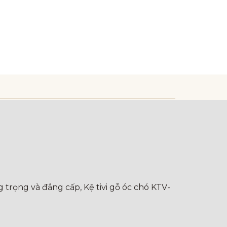
 trọng và đẳng cấp, Kệ tivi gỗ óc chó KTV-