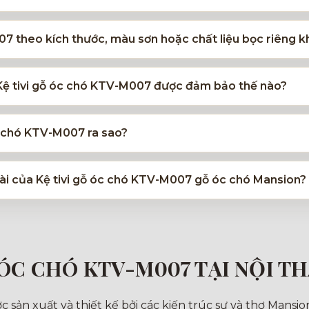
007 theo kích thước, màu sơn hoặc chất liệu bọc riêng 
 Kệ tivi gỗ óc chó KTV-M007 được đảm bảo thế nào?
óc chó KTV-M007 ra sao?
 dài của Kệ tivi gỗ óc chó KTV-M007 gỗ óc chó Mansion?
 ÓC CHÓ KTV-M007 TẠI NỘI T
sản xuất và thiết kế bởi các kiến trúc sư và thợ Mansion