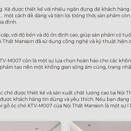
ng. Kệ được thiết kế với nhiều ngăn đựng để khách hàng 
ình... một cách dễ dàng và tiện lợi. Đồng thời, sản phẩm c
a đình.
cấp, với độ bền và độ ổn định cao, giúp sản phẩm có tuổ
ội Thất Mansion đã sử dụng công nghệ và kỹ thuật hiện đ
KTV-M007 còn là một sự lựa chọn hoàn hảo cho các không 
n phẩm tạo nên một không gian sống ấm cúng, trang nhã
chó được thiết kế và sản xuất chất lượng cao tại Nội Thấ
 được khách hàng tin dùng và yêu thích. Nếu bạn đang 
tivi gỗ óc chó KTV-M007 của Nội Thất Mansion là một sự l