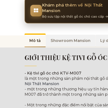
Khám phá thêm về Nội Thất
Mansion
Bộ sưu tập nội thất gỗ óc chó cao cấp →
Mô tả
Showroom Mansion
Lý 
GIỚI THIỆU KỆ TIVI GỖ Ó
- Kệ tivi gỗ óc chó KTV-M007
là một trong những sản phẩm nội thất gỗ óc
Nội Thất Mansion
- một trong những thương hiệu uy tín hàng đ
M007 đã trở thành một trong những sản p
- Một trong những đặc điểm nổi bật của s