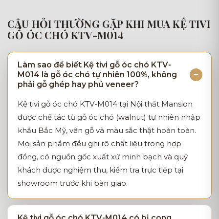
CÂU HỎI THƯỜNG GẶP KHI MUA KỆ TIVI
GỖ ÓC CHÓ KTV-M014
Làm sao để biết Kệ tivi gỗ óc chó KTV-
M014 là gỗ óc chó tự nhiên 100%, không
phải gỗ ghép hay phủ veneer?
Kệ tivi gỗ óc chó KTV-M014 tại Nội thất Mansion
được chế tác từ gỗ óc chó (walnut) tự nhiên nhập
khẩu Bắc Mỹ, vân gỗ và màu sắc thật hoàn toàn.
Mọi sản phẩm đều ghi rõ chất liệu trong hợp
đồng, có nguồn gốc xuất xứ minh bạch và quý
khách được nghiệm thu, kiểm tra trực tiếp tại
showroom trước khi bàn giao.
Kệ tivi gỗ óc chó KTV-M014 có bị cong