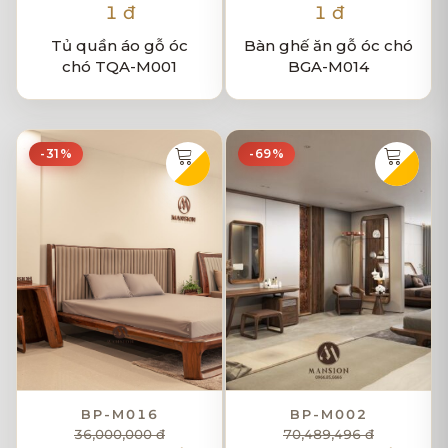
1 đ
1 đ
Tủ quần áo gỗ óc
Bàn ghế ăn gỗ óc chó
chó TQA-M001
BGA-M014
-31%
-69%
BP-M016
BP-M002
36,000,000 đ
70,489,496 đ