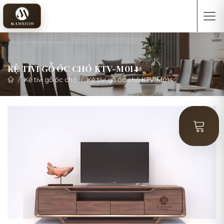
KỆ TIVI GỖ ÓC CHÓ KTV-M014
Kệ tivi gỗ óc chó
Kệ tivi gỗ óc chó KTV-M014