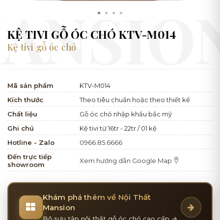
KỆ TIVI GỖ ÓC CHÓ KTV-M014
Kệ tivi gỗ óc chó
Mã sản phẩm
KTV-M014
Kích thước
Theo tiêu chuẩn hoặc theo thiết kế
Chất liệu
Gỗ óc chó nhập khẩu bắc mỹ
Ghi chú
Kệ tivi từ 16tr - 22tr / 01 kệ
Hotline - Zalo
0966.85.6666
Đến trực tiếp
Xem hướng dẫn Google Map
showroom
Khám phá thêm về Nội Thất
Mansion
Bộ sưu tập nội thất gỗ óc chó cao cấp →