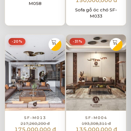
150,000,000 đ
M058
Sofa gỗ óc chó SF-
M033
-20%
-31%
SF-M013
SF-M004
217,260,200 đ
193,308,311 đ
175,000,000 đ
135,000,000 đ