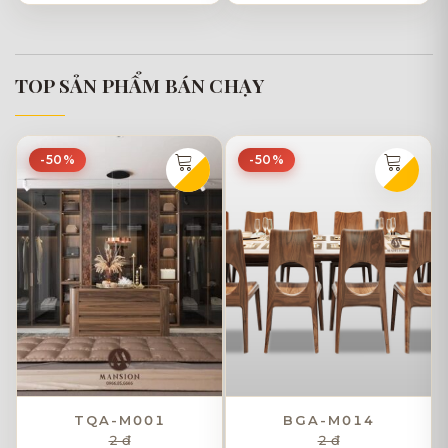
TOP SẢN PHẨM BÁN CHẠY
-50%
-50%
TQA-M001
BGA-M014
2 đ
2 đ