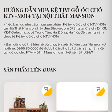
HƯỚNG DẪN MUA KỆ TIVI GỖ ÓC CHÓ
KTV-M014 TẠI NỘI THẤT MANSION
- Nếu bạn có nhu cầu mua sản phẩm Kệ tivi gỗ óc chó KTV-M014
tại Nội Thất Mansion, hãy đến Showroom 5 tầng tại địa chỉ D4-31,
KĐT Geleximco, Lê Trọng Tấn, Hà Đông, Hà Nội, để trải nghiệm
thực tế Kệ tivi gỗ óc chó KTV-M014
- Bạn cũng có thể liên hệ với chuyên viên tư vấn của Mansion với
hotline: 0966.85.6666 để được hỗ trợ hoặc tư vấn sản phẩm Kệ
tivi gỗ óc chó KTV-M014 , Mansion cam kết sẽ hỗ trợ 24/7.
SẢN PHẨM LIÊN QUAN