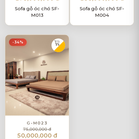
Sofa gỗ óc chó SF-
Sofa gỗ óc chó SF-
M013
M004
-34%
G-M023
75,000,000 đ
50,000,000 đ