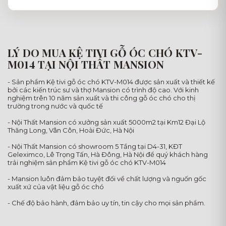
LÝ DO MUA KỆ TIVI GỖ ÓC CHÓ KTV-
M014 TẠI NỘI THẤT MANSION
- Sản phẩm Kệ tivi gỗ óc chó KTV-M014 được sản xuất và thiết kế
bởi các kiến trúc sư và thợ Mansion có trình độ cao. Với kinh
nghiệm trên 10 năm sản xuất và thi công gỗ óc chó cho thị
trường trong nước và quốc tế
- Nội Thất Mansion có xưởng sản xuất 5000m2 tại Km12 Đại Lộ
Thăng Long, Vân Côn, Hoài Đức, Hà Nội
- Nội Thất Mansion có showroom 5 Tầng tại D4-31, KĐT
Geleximco, Lê Trọng Tấn, Hà Đông, Hà Nội để quý khách hàng
trải nghiệm sản phẩm Kệ tivi gỗ óc chó KTV-M014
- Mansion luôn đảm bảo tuyệt đối về chất lượng và nguốn gốc
xuất xứ của vật liệu gỗ óc chó
- Chế độ bảo hành, đảm bảo uy tín, tin cậy cho mọi sản phẩm.