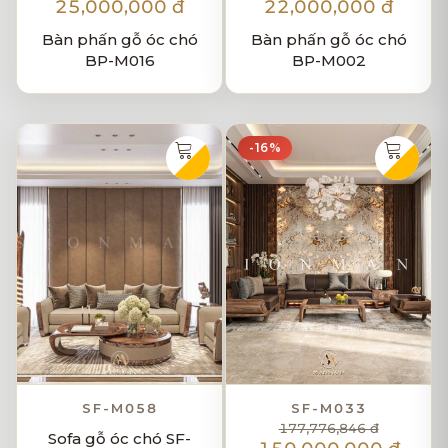
25,000,000 đ
22,000,000 đ
Bàn phấn gỗ óc chó
Bàn phấn gỗ óc chó
BP-M016
BP-M002
-16%
SF-M058
SF-M033
177,776,846 đ
Sofa gỗ óc chó SF-