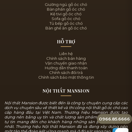
Giường ngủ gỗ óc chó
Bàn phấn gỗ óc chó
Kệ tivi gỗ óc chó
Sofa gỗ óc chó
Tủ bếp gỗ óc chó
Bàn ghế ăn gỗ óc chó
HỖ TRỢ
Liên hệ
Chính sách bán hàng
Vận chuyển giao nhận
Hướng dẫn thanh toán
Chính sách đổi trả
Chính sách bảo mật thông tin
NỘI THẤT MANSION
Nội thất Mansion được biết đến là công ty chuyên cung cấp các
dịch vụ chuyên sâu về thiết kế và thi công nội thất gỗ óc chó cao
cấp hàng đầu tại Việt Nam. Thương hiệu Mansion được tạo
dựng nên bằng uy tín và chất lượng sản phẩm, chúng tôi luôn
0966.85.6666
tự tin mang đến cho khách hàng những sản phẩm tuyệt mỹ
nhất. Thương hiệu Nội thất Mansion đã và đang xây dựng nên
một tập thể đoàn kết vững mạnh mà ở đó sức sáng tạo, sự năng