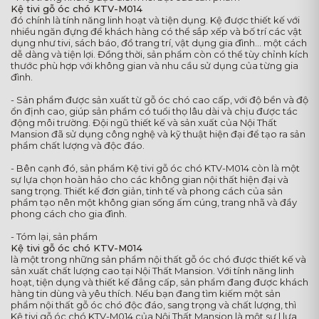
Kệ tivi gỗ óc chó KTV-M014
đó chính là tính năng linh hoạt và tiện dụng. Kệ được thiết kế với
nhiều ngăn đựng để khách hàng có thể sắp xếp và bố trí các vật
dụng như tivi, sách báo, đồ trang trí, vật dụng gia đình... một cách
dễ dàng và tiện lợi. Đồng thời, sản phẩm còn có thể tùy chỉnh kích
thước phù hợp với không gian và nhu cầu sử dụng của từng gia
đình.
- Sản phẩm được sản xuất từ gỗ óc chó cao cấp, với độ bền và độ
ổn định cao, giúp sản phẩm có tuổi thọ lâu dài và chịu được tác
động môi trường. Đội ngũ thiết kế và sản xuất của Nội Thất
Mansion đã sử dụng công nghệ và kỹ thuật hiện đại để tạo ra sản
phẩm chất lượng và độc đáo.
- Bên cạnh đó, sản phẩm Kệ tivi gỗ óc chó KTV-M014 còn là một
sự lựa chọn hoàn hảo cho các không gian nội thất hiện đại và
sang trọng. Thiết kế đơn giản, tinh tế và phong cách của sản
phẩm tạo nên một không gian sống ấm cúng, trang nhã và đầy
phong cách cho gia đình.
- Tóm lại, sản phẩm
Kệ tivi gỗ óc chó KTV-M014
là một trong những sản phẩm nội thất gỗ óc chó được thiết kế và
sản xuất chất lượng cao tại Nội Thất Mansion. Với tính năng linh
hoạt, tiện dụng và thiết kế đẳng cấp, sản phẩm đang được khách
hàng tin dùng và yêu thích. Nếu bạn đang tìm kiếm một sản
phẩm nội thất gỗ óc chó độc đáo, sang trọng và chất lượng, thì
Kệ tivi gỗ óc chó KTV-M014 của Nội Thất Mansion là một sự l lựa