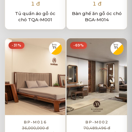
1 đ
1 đ
Tủ quần áo gỗ óc
Bàn ghế ăn gỗ óc chó
chó TQA-M001
BGA-M014
-31%
-69%
BP-M016
BP-M002
36,000,000 đ
70,489,496 đ