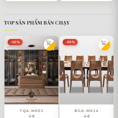
TOP SẢN PHẨM BÁN CHẠY
-50%
-50%
TQA-M001
BGA-M014
2 đ
2 đ