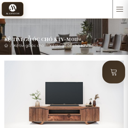
KỆ TIVI GỖ ÓC CHÓ KTV-M011
Kệ tivi gỗ óc chó
Kệ tivi gỗ óc chó KTV-M011