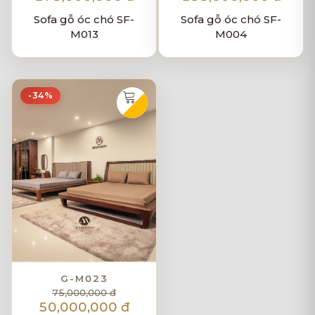
Sofa gỗ óc chó SF-
Sofa gỗ óc chó SF-
M013
M004
-34%
G-M023
75,000,000 đ
50,000,000 đ