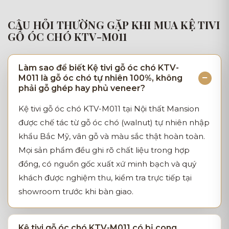
CÂU HỎI THƯỜNG GẶP KHI MUA KỆ TIVI
GỖ ÓC CHÓ KTV-M011
Làm sao để biết Kệ tivi gỗ óc chó KTV-
M011 là gỗ óc chó tự nhiên 100%, không
phải gỗ ghép hay phủ veneer?
Kệ tivi gỗ óc chó KTV-M011 tại Nội thất Mansion
được chế tác từ gỗ óc chó (walnut) tự nhiên nhập
khẩu Bắc Mỹ, vân gỗ và màu sắc thật hoàn toàn.
Mọi sản phẩm đều ghi rõ chất liệu trong hợp
đồng, có nguồn gốc xuất xứ minh bạch và quý
khách được nghiệm thu, kiểm tra trực tiếp tại
showroom trước khi bàn giao.
Kệ tivi gỗ óc chó KTV-M011 có bị cong