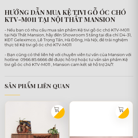
HƯỚNG DẪN MUA KỆ TIVI GỖ ÓC CHÓ
KTV-M011 TẠI NỘI THẤT MANSION
- Nếu bạn có nhu cầu mua sản phẩm Kệ tivi gỗ óc chó KTV-M011
tại Nội Thất Mansion, hãy đến Showroom 5 tầng tại địa chỉ D4-31,
KĐT Geleximco, Lê Trọng Tấn, Hà Đông, Hà Nội, để trải nghiệm
thực tế Kệ tivi gỗ óc chó KTV-M011
- Bạn cũng có thể liên hệ với chuyên viên tư vấn của Mansion với
hotline: 0966.85.6666 để được hỗ trợ hoặc tư vấn sản phẩm Kệ
tivi gỗ óc chó KTV-M011 , Mansion cam kết sẽ hỗ trợ 24/7.
SẢN PHẨM LIÊN QUAN