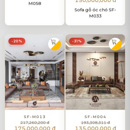
150,000,000 đ
M058
Sofa gỗ óc chó SF-
M033
-20%
-31%
SF-M013
SF-M004
217,260,200 đ
193,308,311 đ
175,000,000 đ
135,000,000 đ