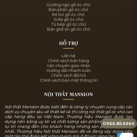
Giường ngủ gỗ óc chó
Bàn phấn gỗ óc chó
Kệ tivi gỗ óc chó
Sofa gỗ óc chó
Tủ bếp gỗ óc chó
Bàn ghế ăn gỗ óc chó
HỖ TRỢ
Liên hệ
Chính sách bán hàng
Vận chuyển giao nhận
Hướng dẫn thanh toán
Chính sách đổi trả
Chính sách bảo mật thông tin
NỘI THẤT MANSION
Nội thất Mansion được biết đến là công ty chuyên cung cấp các
dịch vụ chuyên sâu về thiết kế và thi công nội thất gỗ óc chó cao
cấp hàng đầu tại Việt Nam. Thương hiệu Mansion được tạo
dựng nên bằng uy tín và chất lượng sản phẩm, chúng tôi luôn
0966.85.6666
tự tin mang đến cho khách hàng những sản phẩm tuyệt mỹ
nhất. Thương hiệu Nội thất Mansion đã và đang xây dựng nên
một tập thể đoàn kết vững mạnh mà ở đó sức sáng tạo, sự năng