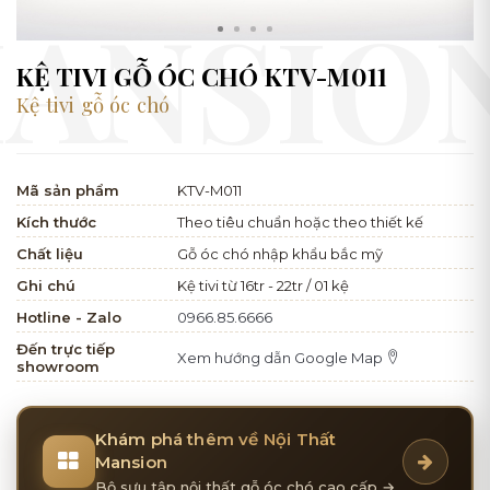
KỆ TIVI GỖ ÓC CHÓ KTV-M011
Kệ tivi gỗ óc chó
Mã sản phẩm
KTV-M011
Kích thước
Theo tiêu chuẩn hoặc theo thiết kế
Chất liệu
Gỗ óc chó nhập khẩu bắc mỹ
Ghi chú
Kệ tivi từ 16tr - 22tr / 01 kệ
Hotline - Zalo
0966.85.6666
Đến trực tiếp
Xem hướng dẫn Google Map
showroom
Khám phá thêm về Nội Thất
Mansion
Bộ sưu tập nội thất gỗ óc chó cao cấp →