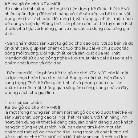
Kệ tivi gỗ óc chó KTV-M011
đó chính là tính năng linh hoạt và tiện dụng. Kệ được thiết kế với
nhiều ngăn đựng để khách hàng có thể sắp xếp và bố trí các vật
dụng như tivi, sách báo, đồ trang trí, vật dụng gia đình... một cách
dễ dàng và tiện lợi. Đồng thời, sản phẩm còn có thể tùy chỉnh kích
thước phù hợp với không gian và nhu cầu sử dụng của từng gia
đình.
- Sản phẩm được sản xuất từ gỗ óc chó cao cấp, với độ bền và độ
ổn định cao, giúp sản phẩm có tuổi thọ lâu dài và chịu được tác
động môi trường. Đội ngũ thiết kế và sản xuất của Nội Thất
Mansion đã sử dụng công nghệ và kỹ thuật hiện đại để tạo ra sản
phẩm chất lượng và độc đáo.
- Bên cạnh đó, sản phẩm Kệ tivi gỗ óc chó KTV-M011 còn là một
sự lựa chọn hoàn hảo cho các không gian nội thất hiện đại và
sang trọng. Thiết kế đơn giản, tinh tế và phong cách của sản
phẩm tạo nên một không gian sống ấm cúng, trang nhã và đầy
phong cách cho gia đình.
- Tóm lại, sản phẩm
Kệ tivi gỗ óc chó KTV-M011
là một trong những sản phẩm nội thất gỗ óc chó được thiết kế và
sản xuất chất lượng cao tại Nội Thất Mansion. Với tính năng linh
hoạt, tiện dụng và thiết kế đẳng cấp, sản phẩm đang được khách
hàng tin dùng và yêu thích. Nếu bạn đang tìm kiếm một sản
phẩm nội thất gỗ óc chó độc đáo, sang trọng và chất lượng, thì
Kệ tivi gỗ óc chó KTV-M011 của Nội Thất Mansion là một sự l lựa