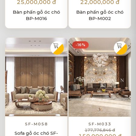
25,000,000 đ
22,000,000 đ
Bàn phấn gỗ óc chó
Bàn phấn gỗ óc chó
BP-M016
BP-M002
-16%
SF-M058
SF-M033
177,776,846 đ
Sofa gỗ óc chó SF-