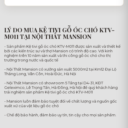
LÝ DO MUA KỆ TIVI GỖ ÓC CHÓ KTV-
M011 TẠI NỘI THẤT MANSION
- Sản phẩm Kệ tivi gỗ óc chó KTV-M011 được sản xuất và thiết kế
bởi các kiến trúc sư và thợ Mansion có trình độ cao. Với kinh
nghiệm trên 10 năm sản xuất và thi công gỗ óc chó cho thị
trường trong nước và quốc tế
- Nội Thất Mansion có xưởng sản xuất 5000m2 tại Km12 Đại Lộ
Thăng Long, Vân Côn, Hoài Đức, Hà Nội
- Nội Thất Mansion có showroom 5 Tầng tại D4-31, KĐT
Geleximco, Lê Trọng Tấn, Hà Đông, Hà Nội để quý khách hàng
trải nghiệm sản phẩm Kệ tivi gỗ óc chó KTV-M011
- Mansion luôn đảm bảo tuyệt đối về chất lượng và nguốn gốc
xuất xứ của vật liệu gỗ óc chó
- Chế độ bảo hành, đảm bảo uy tín, tin cậy cho mọi sản phẩm.