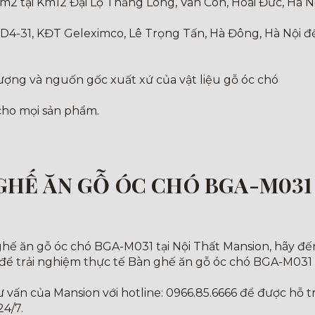
m2 tại Km12 Đại Lộ Thăng Long, Vân Côn, Hoài Đức, Hà N
 D4-31, KĐT Geleximco, Lê Trọng Tấn, Hà Đông, Hà Nội 
lượng và nguốn gốc xuất xứ của vật liệu gỗ óc chó
 cho mọi sản phẩm.
HẾ ĂN GỖ ÓC CHÓ BGA-M031 
ế ăn gỗ óc chó BGA-M031 tại Nội Thất Mansion, hãy đến
 để trải nghiệm thực tế Bàn ghế ăn gỗ óc chó BGA-M031
tư vấn của Mansion với hotline: 0966.85.6666 để được hỗ
24/7.