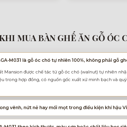
KHI MUA BÀN GHẾ ĂN GỖ ÓC 
BGA-M031 là gỗ óc chó tự nhiên 100%, không phải gỗ g
t Mansion được chế tác từ gỗ óc chó (walnut) tự nhiên nh
iệu trong hợp đồng, có nguồn gốc xuất xứ minh bạch và quý 
ng vênh, nứt nẻ hay mối mọt trong điều kiện khí hậu 
A-M031 theo kích thước, màu sơn hoặc chất liệu bọc r