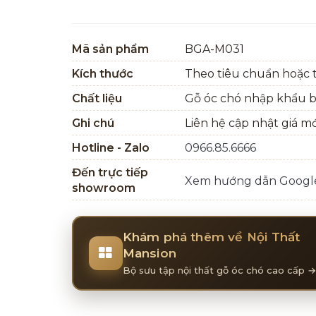
Mã sản phẩm
BGA-M031
Kích thước
Theo tiêu chuẩn hoặc t
Chất liệu
Gỗ óc chó nhập khẩu 
Ghi chú
Liên hệ cập nhật giá m
Hotline - Zalo
0966.85.6666
Đến trực tiếp
Xem hướng dẫn Goog
showroom
Khám phá thêm về Nội Thất
Mansion
Bộ sưu tập nội thất gỗ óc chó cao cấp →