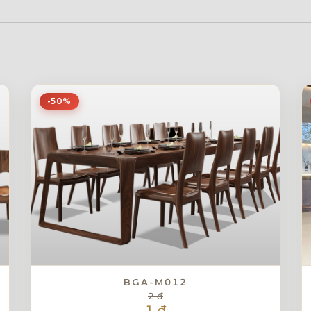
-50%
BGA-M012
2 đ
1 đ