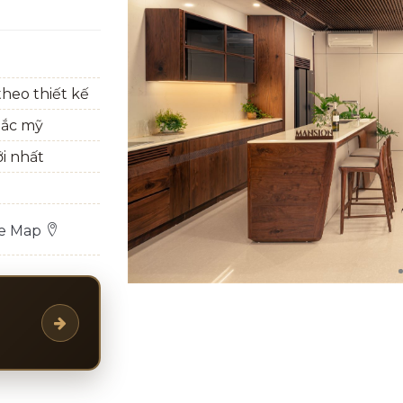
heo thiết kế
bắc mỹ
ới nhất
le Map