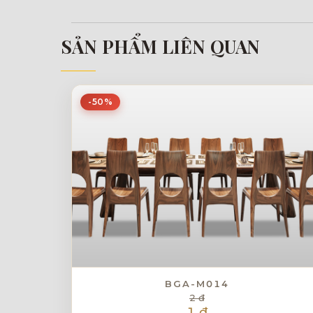
SẢN PHẨM LIÊN QUAN
-50%
BGA-M014
2 đ
1 đ