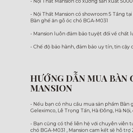
- Nội Thất Mansion có xưởng sản xuất 5000
- Nội Thất Mansion có showroom 5 Tầng tại
Bàn ghế ăn gỗ óc chó BGA-M031
- Mansion luôn đảm bảo tuyệt đối về chất 
- Chế độ bảo hành, đảm bảo uy tín, tin cậy
HƯỚNG DẪN MUA BÀN G
MANSION
- Nếu bạn có nhu cầu mua sản phẩm Bàn gh
Geleximco, Lê Trọng Tấn, Hà Đông, Hà Nội,
- Bạn cũng có thể liên hệ với chuyên viên 
chó BGA-M031 , Mansion cam kết sẽ hỗ trợ 