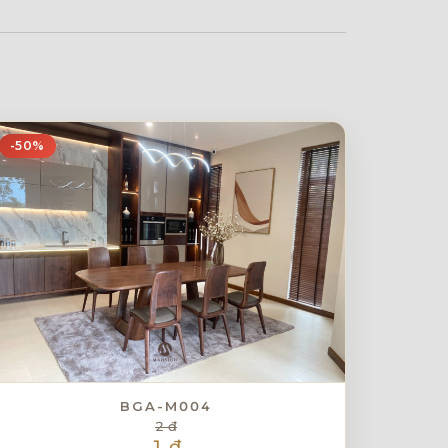
-50%
BGA-M004
2 đ
1 đ