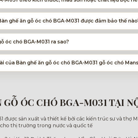
 Bàn ghế ăn gỗ óc chó BGA-M031 được đảm bảo thế nào
 gỗ óc chó BGA-M031 ra sao?
u dài của Bàn ghế ăn gỗ óc chó BGA-M031 gỗ óc chó Man
N GỖ ÓC CHÓ BGA-M031 TẠI N
ược sản xuất và thiết kế bởi các kiến trúc sư và thợ Ma
 cho thị trường trong nước và quốc tế