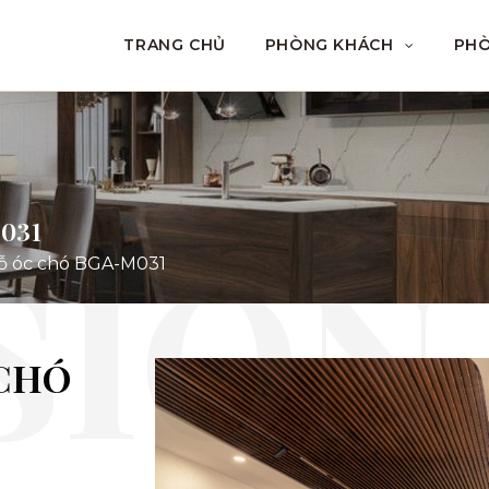
TRANG CHỦ
PHÒNG KHÁCH
PH
031
ỗ óc chó BGA-M031
 CHÓ