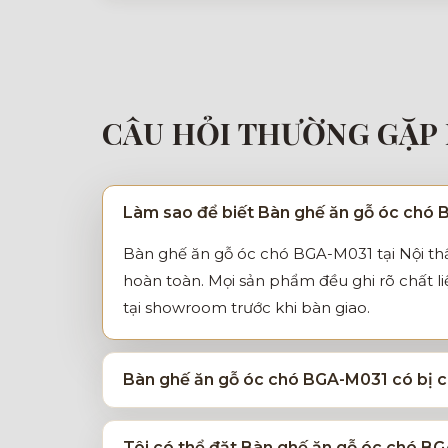
CÂU HỎI THƯỜNG GẶP 
Làm sao để biết Bàn ghế ăn gỗ óc chó 
Bàn ghế ăn gỗ óc chó BGA-M031 tại Nội thấ
hoàn toàn. Mọi sản phẩm đều ghi rõ chất l
tại showroom trước khi bàn giao.
Bàn ghế ăn gỗ óc chó BGA-M031 có bị co
Tôi có thể đặt Bàn ghế ăn gỗ óc chó BG