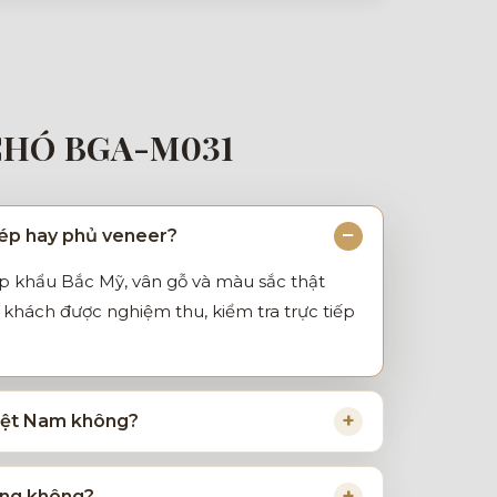
CHÓ BGA-M031
hép hay phủ veneer?
ập khẩu Bắc Mỹ, vân gỗ và màu sắc thật
khách được nghiệm thu, kiểm tra trực tiếp
Việt Nam không?
iêng không?