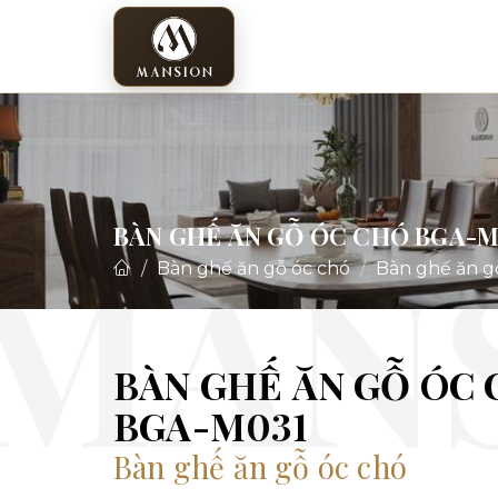
BÀN GHẾ ĂN GỖ ÓC CHÓ BGA-M
Bàn ghế ăn gỗ óc chó
Bàn ghế ăn g
BÀN GHẾ ĂN GỖ ÓC
BGA-M031
Bàn ghế ăn gỗ óc chó