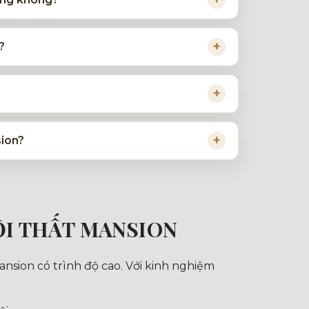
?
sion?
ỘI THẤT MANSION
nsion có trình độ cao. Với kinh nghiệm