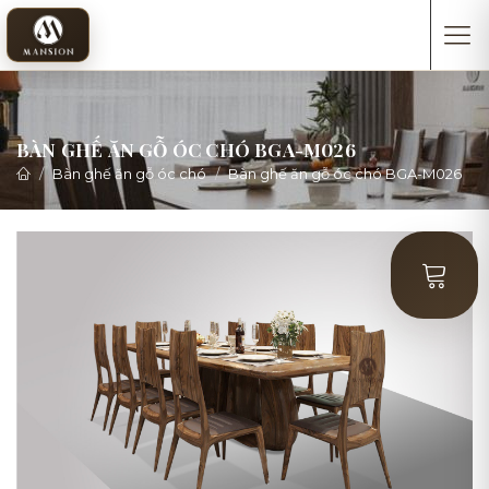
BÀN GHẾ ĂN GỖ ÓC CHÓ BGA-M026
Bàn ghế ăn gỗ óc chó
Bàn ghế ăn gỗ óc chó BGA-M026