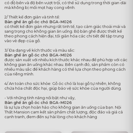
có độ bền và độ bền vượt trội, có thể sử dụng trong thời gian dài
mà không bị mối mọt hay cong vênh.
2/ Thiết kế đơn giản và tinh tế:
Bàn ghế ăn gỗ óc chó BGA-M026
có thiết kế đơn giản nhưng rất tinh tế, tạo cảm giác thoải mái và
sang trọng cho không gian ăn uống. Bộ bàn ghế được thiết kế
theo phong cách hiện đại, tối giản hóa các chi tiết để tập trung
vào vẻ đẹp của gỗ.
3/ Đa dạng về kích thước và màu sắc:
Bàn ghế ăn gỗ óc chó BGA-M026
được sản xuất với nhiều kích thước khác nhau để phù hợp với các
không gian ăn uống khác nhau. Bên cạnh đó, sản phẩm còn có
nhiều màu sắc để khách hàng có thể lựa chọn theo phong cách
của riêng mình.
4/ An toàn cho sức khỏe: Gỗ óc chó là loại gỗ tự nhiên, không
chứa hóa chất độc hại, giúp bảo vệ sức khỏe của người dùng.
- Với những tính năng nổi bật như vậy,
Bàn ghế ăn gỗ óc chó BGA-M026
là sự lựa chọn hoàn hảo cho không gian ăn uống của bạn. Nội
Thất Mansion cam kết sản phẩm chất lượng, độc đáo và giá cả
cạnh tranh, đem đến sự hài lòng cho khách hàng