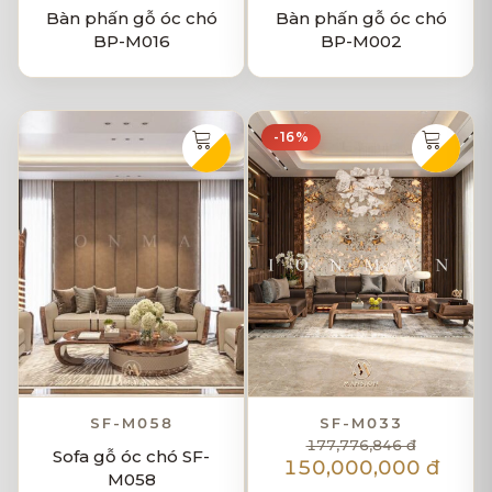
Bàn phấn gỗ óc chó
Bàn phấn gỗ óc chó
BP-M016
BP-M002
-16%
SF-M058
SF-M033
177,776,846 đ
Sofa gỗ óc chó SF-
150,000,000 đ
M058