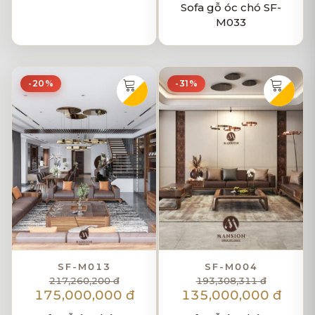
Sofa gỗ óc chó SF-
M033
-20%
-31%
SF-M013
SF-M004
217,260,200 đ
193,308,311 đ
175,000,000 đ
135,000,000 đ