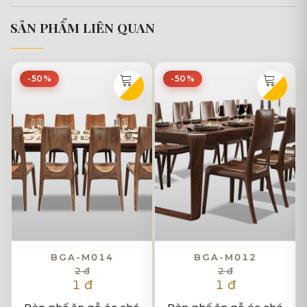
SẢN PHẨM LIÊN QUAN
-50%
-50%
BGA-M014
BGA-M012
2 đ
2 đ
1 đ
1 đ