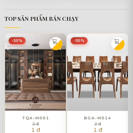
TOP SẢN PHẨM BÁN CHẠY
-50%
-50%
TQA-M001
BGA-M014
2 đ
2 đ
1 đ
1 đ