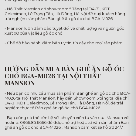
- Nội Thất Mansion có showroom 5 Tầng tại D4-31, KĐT
Geleximco, Lê Trọng Tấn, Hà Đông, Hà Nội để quý khách hàng
trải nghiệm sản phẩm Bàn ghế ăn gỗ óc chó BGA-M026
- Mansion luôn đảm bảo tuyệt đối về chất lượng và nguốn gốc
xuất xứ của vật liệu gỗ óc chó
- Chế độ bảo hành, đảm bảo uy tín, tin cậy cho mọi sản phẩm.
HƯỚNG DẪN MUA BÀN GHẾ ĂN GỖ ÓC
CHÓ BGA-M026 TẠI NỘI THẤT
MANSION
- Nếu bạn có nhu cầu mua sản phẩm Bàn ghế ăn gỗ óc chó BGA-
M026 tại Nội Thất Mansion, hãy đến Showroom 5 tầng tại địa chỉ
D4-31, KĐT Geleximco, Lê Trọng Tấn, Hà Đông, Hà Nội, để trải
nghiệm thực tế Bàn ghế ăn gỗ óc chó BGA-M026
- Bạn cũng có thể liên hệ với chuyên viên tư vấn của Mansion với
hotline: 0966.85.6666 để được hỗ trợ hoặc tư vấn sản phẩm Bàn
ghế ăn gỗ óc chó BGA-M026 , Mansion cam kết sẽ hỗ trợ 24/7.