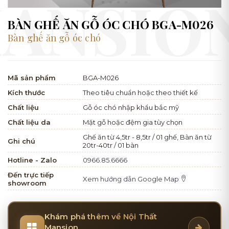
BÀN GHẾ ĂN GỖ ÓC CHÓ BGA-M026
Bàn ghế ăn gỗ óc chó
Mã sản phẩm
BGA-M026
Kích thước
Theo tiêu chuẩn hoặc theo thiết kế
Chất liệu
Gỗ óc chó nhập khẩu bắc mỹ
Chất liệu da
Mặt gỗ hoặc đệm gia tùy chọn
Ghế ăn từ 4,5tr - 8,5tr / 01 ghế, Bàn ăn từ
Ghi chú
20tr-40tr / 01 bàn
Hotline - Zalo
0966.85.6666
Đến trực tiếp
Xem hướng dẫn Google Map
showroom
Khám phá thêm về Nội Thất
Mansion