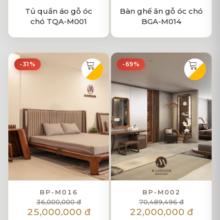
Tủ quần áo gỗ óc
Bàn ghế ăn gỗ óc chó
chó TQA-M001
BGA-M014
-31%
-69%
BP-M016
BP-M002
36,000,000 đ
70,489,496 đ
25,000,000 đ
22,000,000 đ