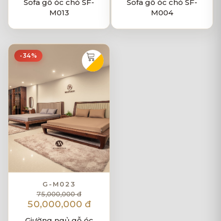
Sofa gỗ óc chó SF-
Sofa gỗ óc chó SF-
M013
M004
-34%
G-M023
75,000,000 đ
50,000,000 đ
Giường ngủ gỗ óc