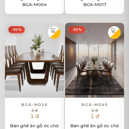
BGA-M004
BGA-M017
-50%
-50%
BGA-M016
BGA-M045
2 đ
2 đ
1 đ
1 đ
Bàn ghế ăn gỗ óc chó
Bàn ghế ăn gỗ óc chó