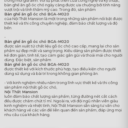
trong mỗi gia đình. Với sự phát triển của công nghệ và kỹ thuật,
bàn ghế ăn gỗ óc chó ngày càng được ưa chuộng bởi tính năng
vượt trội và tính thẩm mỹ cao. Trong đó, sản phẩm
Bàn ghế ăn gỗ óc chó BGA-M020
của Nội Thất Mansion là một trong những sản phẩm nổi bật được
thiết kế và thi công chuyên nghiệp, đảm bảo chất lượng và độ
bền.
-
Bàn ghế ăn gỗ óc chó BGA-M020
được sản xuất từ chất liệu gỗ óc chó cao cấp, mang lại cho sản
phẩm sự đẹp mắt và sang trọng. Kiểu dáng sản phẩm được thiết
kế đơn giản, tinh tế, tạo cảm giác gần gũi và thoải mái cho người
dùng. Đặc biệt, sản phẩm
Bàn ghế ăn gỗ óc chó BGA-M020
được thiết kế với kích thước phù hợp, tạo điều kiện cho người
dùng sử dụng và bài trí trong không gian phòng ăn.
- Với kinh nghiệm nhiều năm trong lĩnh vực thiết kế và thi công
sản phẩm nội thất gỗ óc chó,
Nội Thất Mansion
luôn đảm bảo chất lượng sản phẩm, từng đường nét cắt cách
đều được chăm chút tỉ mỉ. Ngoài ra, với đội ngũ nhân viên giàu
kinh nghiệm và nhiệt tình, Nội Thất Mansion sẵn sàng tư vấn cho
khách hàng về các vấn đề liên quan đến sản phẩm, đáp ứng mọi
nhu cầu của khách hàng.