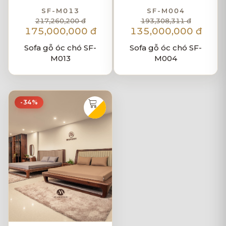
SF-M013
SF-M004
217,260,200 đ
193,308,311 đ
175,000,000 đ
135,000,000 đ
Sofa gỗ óc chó SF-
Sofa gỗ óc chó SF-
M013
M004
-34%