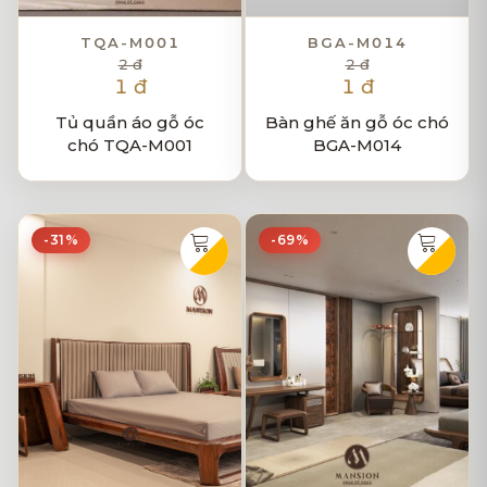
TQA-M001
BGA-M014
2 đ
2 đ
1 đ
1 đ
Tủ quần áo gỗ óc
Bàn ghế ăn gỗ óc chó
chó TQA-M001
BGA-M014
-31%
-69%