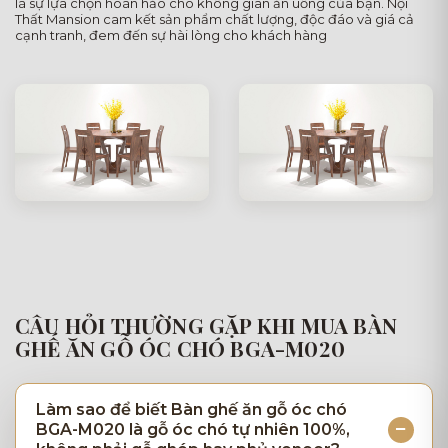
là sự lựa chọn hoàn hảo cho không gian ăn uống của bạn. Nội
Thất Mansion cam kết sản phẩm chất lượng, độc đáo và giá cả
cạnh tranh, đem đến sự hài lòng cho khách hàng
CÂU HỎI THƯỜNG GẶP KHI MUA BÀN
GHẾ ĂN GỖ ÓC CHÓ BGA-M020
Làm sao để biết Bàn ghế ăn gỗ óc chó
BGA-M020 là gỗ óc chó tự nhiên 100%,