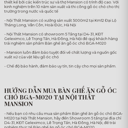
thiết kế bởi các kiến trúc sư và thợ Mansion có trình độ cao. Với
kinh nghiệm trên 10 năm sản xuất và thi công gỗ óc chó cho thị
trường trong nước và quốc tế
- Nội Thất Mansion có xưởng sản xuất 5000m2 tại Km12 Đại Lộ
Thăng Long, Vân Côn, Hoài Đức, Hà Nội
- Nội Thất Mansion có showroom 5 Tầng tại D4-31, KĐT
Geleximco, Lê Trọng Tấn, Hà Đông, Hà Nội để quý khách hàng
trải nghiệm sản phẩm Bàn ghế ăn gỗ óc chó BGA-M020
- Mansion luôn đảm bảo tuyệt đối về chất lượng và nguốn gốc
xuất xứ của vật liệu gỗ óc chó
- Chế độ bảo hành, đảm bảo uy tín, tin cậy cho mọi sản phẩm.
HƯỚNG DẪN MUA BÀN GHẾ ĂN GỖ ÓC
CHÓ BGA-M020 TẠI NỘI THẤT
MANSION
- Nếu bạn có nhu cầu mua sản phẩm Bàn ghế ăn gỗ óc chó BGA-
M020 tại Nội Thất Mansion, hãy đến Showroom 5 tầng tại địa chỉ
D4-31, KĐT Geleximco, Lê Trọng Tấn, Hà Đông, Hà Nội, để trải
nghiệm thực tế Bàn ghế ăn gỗ óc chó BGA-M020