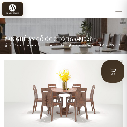
BÀN GHẾ ĂN GỖ ÓC CHÓ BGA-M020
Bàn ghế ăn gỗ óc chó
Bàn ghế ăn gỗ óc chó BGA-M020