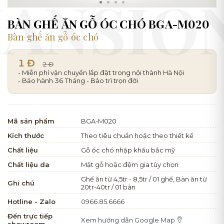
BÀN GHẾ ĂN GỖ ÓC CHÓ BGA-M020
Bàn ghế ăn gỗ óc chó
1 Đ
2 Đ
- Miễn phí vận chuyển lắp đặt trong nội thành Hà Nội
- Bảo hành 36 Tháng - Bảo trì trọn đời
Mã sản phẩm
BGA-M020
Kích thước
Theo tiêu chuẩn hoặc theo thiết kế
Chất liệu
Gỗ óc chó nhập khẩu bắc mỹ
Chất liệu da
Mặt gỗ hoặc đệm gia tùy chọn
Ghế ăn từ 4,5tr - 8,5tr / 01 ghế, Bàn ăn từ
Ghi chú
20tr-40tr / 01 bàn
Hotline - Zalo
0966.85.6666
Đến trực tiếp
Xem hướng dẫn Google Map
showroom