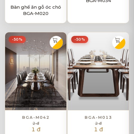
BGA-M034
Bàn ghế ăn gỗ óc chó
BGA-M020
-50%
-50%
BGA-M042
BGA-M013
2 đ
2 đ
1 đ
1 đ