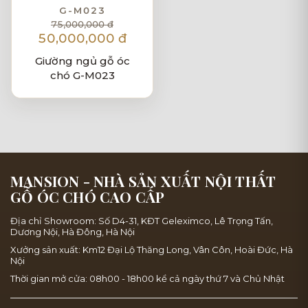
G-M023
75,000,000 đ
50,000,000 đ
Giường ngủ gỗ óc
chó G-M023
MANSION - NHÀ SẢN XUẤT NỘI THẤT
GỖ ÓC CHÓ CAO CẤP
Địa chỉ Showroom: Số D4-31, KĐT Geleximco, Lê Trọng Tấn,
Dương Nội, Hà Đông, Hà Nội
Xưởng sản xuất: Km12 Đại Lộ Thăng Long, Vân Côn, Hoài Đức, Hà
Nội
Thời gian mở cửa: 08h00 - 18h00 kể cả ngày thứ 7 và Chủ Nhật