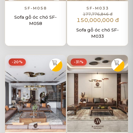
SF-M058
SF-M033
177,776,846 đ
Sofa gỗ óc chó SF-
150,000,000 đ
M058
Sofa gỗ óc chó SF-
M033
-20%
-31%