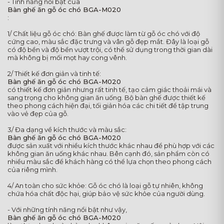
- Tính năng nổi bật của
Bàn ghế ăn gỗ óc chó BGA-M020
:
1/ Chất liệu gỗ óc chó: Bàn ghế được làm từ gỗ óc chó với độ
cứng cao, màu sắc đặc trưng và vân gỗ đẹp mắt. Đây là loại gỗ
có độ bền và độ bền vượt trội, có thể sử dụng trong thời gian dài
mà không bị mối mọt hay cong vênh.
2/ Thiết kế đơn giản và tinh tế:
Bàn ghế ăn gỗ óc chó BGA-M020
có thiết kế đơn giản nhưng rất tinh tế, tạo cảm giác thoải mái và
sang trọng cho không gian ăn uống. Bộ bàn ghế được thiết kế
theo phong cách hiện đại, tối giản hóa các chi tiết để tập trung
vào vẻ đẹp của gỗ.
3/ Đa dạng về kích thước và màu sắc:
Bàn ghế ăn gỗ óc chó BGA-M020
được sản xuất với nhiều kích thước khác nhau để phù hợp với các
không gian ăn uống khác nhau. Bên cạnh đó, sản phẩm còn có
nhiều màu sắc để khách hàng có thể lựa chọn theo phong cách
của riêng mình.
4/ An toàn cho sức khỏe: Gỗ óc chó là loại gỗ tự nhiên, không
chứa hóa chất độc hại, giúp bảo vệ sức khỏe của người dùng.
- Với những tính năng nổi bật như vậy,
Bàn ghế ăn gỗ óc chó BGA-M020