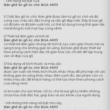
- Tính năng nổi bật của
Bàn ghế ăn gỗ óc chó BGA-M013
:
1/ Chất liệu gỗ óc chó: Bàn ghế được làm từ gỗ óc chó với độ
cứng cao, màu sắc đặc trưng và vân gỗ đẹp mắt. Đây là loại gỗ
có độ bền và độ bền vượt trội, có thể sử dụng trong thời gian dài
mà không bị mối mọt hay cong vênh.
2/ Thiết kế đơn giản và tinh tế:
Bàn ghế ăn gỗ óc chó BGA-M013
có thiết kế đơn giản nhưng rất tinh tế, tạo cảm giác thoải mái và
sang trọng cho không gian ăn uống. Bộ bàn ghế được thiết kế
theo phong cách hiện đại, tối giản hóa các chi tiết để tập trung
vào vẻ đẹp của gỗ.
3/ Đa dạng về kích thước và màu sắc:
Bàn ghế ăn gỗ óc chó BGA-M013
được sản xuất với nhiều kích thước khác nhau để phù hợp với các
không gian ăn uống khác nhau. Bên cạnh đó, sản phẩm còn có
nhiều màu sắc để khách hàng có thể lựa chọn theo phong cách
của riêng mình.
4/ An toàn cho sức khỏe: Gỗ óc chó là loại gỗ tự nhiên, không
chứa hóa chất độc hại, giúp bảo vệ sức khỏe của người dùng.
- Với những tính năng nổi bật như vậy,
Bàn ghế ăn gỗ óc chó BGA-M013