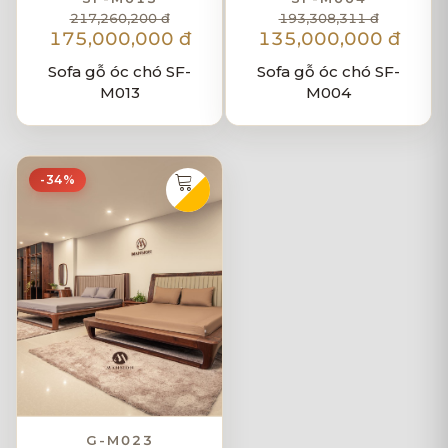
217,260,200 đ
193,308,311 đ
175,000,000 đ
135,000,000 đ
Sofa gỗ óc chó SF-
Sofa gỗ óc chó SF-
M013
M004
-34%
G-M023