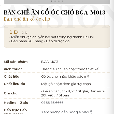
BÀN GHẾ ĂN GỖ ÓC CHÓ BGA-M013
Bàn ghế ăn gỗ óc chó
1 Đ
2 Đ
- Miễn phí vận chuyển lắp đặt trong nội thành Hà Nội
- Bảo hành 36 Tháng - Bảo trì trọn đời
Mã sản phẩm
BGA-M013
Kích thước
Theo tiêu chuẩn hoặc theo thiết kế
Chất liệu
Gỗ óc chó nhập khẩu bắc mỹ
Chất liệu da
Mặt gỗ hoặc đệm gia tùy chọn
Ghế ăn từ 4,5tr - 8,5tr / 01 ghế, Bàn ăn từ
Ghi chú
20tr-40tr / 01 bàn
Hotline - Zalo
0966.85.6666
Đến trực tiếp
Xem hướng dẫn Google Map
showroom