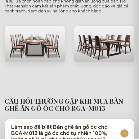
là sự lựa chọn hoàn hảo cho không gian ăn uống của bạn. Nội
Thất Mansion cam kết sản phẩm chất lượng, độc đáo và giá cả
cạnh tranh, đem đến sự hài lòng cho khách hàng
CÂU HỎI THƯỜNG GẶP KHI MUA BÀN
GHẾ ĂN GỖ ÓC CHÓ BGA-M013
Làm sao để biết Bàn ghế ăn gỗ óc chó
BGA-M013 là gỗ óc chó tự nhiên 100%,