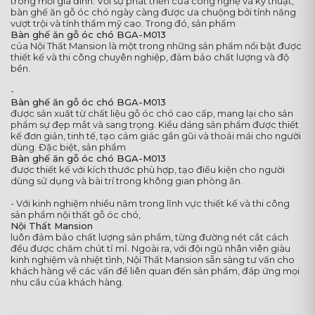
trong mỗi gia đình. Với sự phát triển của công nghệ và kỹ thuật,
bàn ghế ăn gỗ óc chó ngày càng được ưa chuộng bởi tính năng
vượt trội và tính thẩm mỹ cao. Trong đó, sản phẩm
Bàn ghế ăn gỗ óc chó BGA-M013
của Nội Thất Mansion là một trong những sản phẩm nổi bật được
thiết kế và thi công chuyên nghiệp, đảm bảo chất lượng và độ
bền.
-
Bàn ghế ăn gỗ óc chó BGA-M013
được sản xuất từ chất liệu gỗ óc chó cao cấp, mang lại cho sản
phẩm sự đẹp mắt và sang trọng. Kiểu dáng sản phẩm được thiết
kế đơn giản, tinh tế, tạo cảm giác gần gũi và thoải mái cho người
dùng. Đặc biệt, sản phẩm
Bàn ghế ăn gỗ óc chó BGA-M013
được thiết kế với kích thước phù hợp, tạo điều kiện cho người
dùng sử dụng và bài trí trong không gian phòng ăn.
- Với kinh nghiệm nhiều năm trong lĩnh vực thiết kế và thi công
sản phẩm nội thất gỗ óc chó,
Nội Thất Mansion
luôn đảm bảo chất lượng sản phẩm, từng đường nét cắt cách
đều được chăm chút tỉ mỉ. Ngoài ra, với đội ngũ nhân viên giàu
kinh nghiệm và nhiệt tình, Nội Thất Mansion sẵn sàng tư vấn cho
khách hàng về các vấn đề liên quan đến sản phẩm, đáp ứng mọi
nhu cầu của khách hàng.