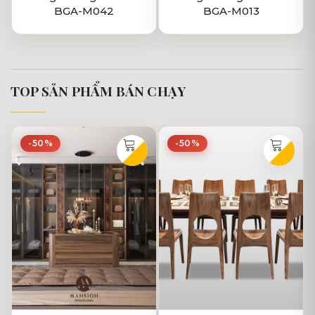
BGA-M042
BGA-M013
TOP SẢN PHẨM BÁN CHẠY
-50%
-50%