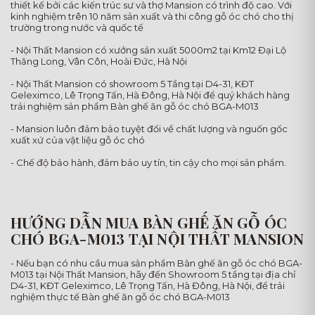
thiết kế bởi các kiến trúc sư và thợ Mansion có trình độ cao. Với
kinh nghiệm trên 10 năm sản xuất và thi công gỗ óc chó cho thị
trường trong nước và quốc tế
- Nội Thất Mansion có xưởng sản xuất 5000m2 tại Km12 Đại Lộ
Thăng Long, Vân Côn, Hoài Đức, Hà Nội
- Nội Thất Mansion có showroom 5 Tầng tại D4-31, KĐT
Geleximco, Lê Trọng Tấn, Hà Đông, Hà Nội để quý khách hàng
trải nghiệm sản phẩm Bàn ghế ăn gỗ óc chó BGA-M013
- Mansion luôn đảm bảo tuyệt đối về chất lượng và nguốn gốc
xuất xứ của vật liệu gỗ óc chó
- Chế độ bảo hành, đảm bảo uy tín, tin cậy cho mọi sản phẩm.
HƯỚNG DẪN MUA BÀN GHẾ ĂN GỖ ÓC
CHÓ BGA-M013 TẠI NỘI THẤT MANSION
- Nếu bạn có nhu cầu mua sản phẩm Bàn ghế ăn gỗ óc chó BGA-
M013 tại Nội Thất Mansion, hãy đến Showroom 5 tầng tại địa chỉ
D4-31, KĐT Geleximco, Lê Trọng Tấn, Hà Đông, Hà Nội, để trải
nghiệm thực tế Bàn ghế ăn gỗ óc chó BGA-M013