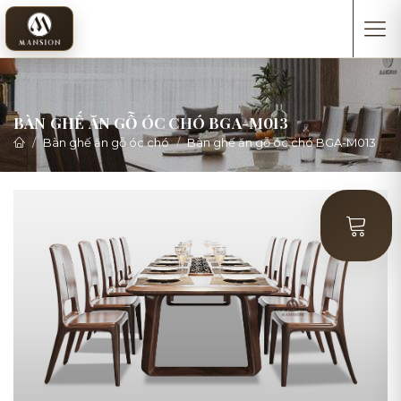
BÀN GHẾ ĂN GỖ ÓC CHÓ BGA-M013
Bàn ghế ăn gỗ óc chó
Bàn ghế ăn gỗ óc chó BGA-M013