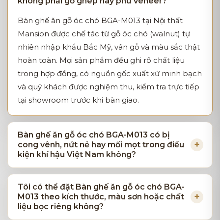
không phải gỗ ghép hay phủ veneer?
Bàn ghế ăn gỗ óc chó BGA-M013 tại Nội thất
Mansion được chế tác từ gỗ óc chó (walnut) tự
nhiên nhập khẩu Bắc Mỹ, vân gỗ và màu sắc thật
hoàn toàn. Mọi sản phẩm đều ghi rõ chất liệu
trong hợp đồng, có nguồn gốc xuất xứ minh bạch
và quý khách được nghiệm thu, kiểm tra trực tiếp
tại showroom trước khi bàn giao.
Bàn ghế ăn gỗ óc chó BGA-M013 có bị
cong vênh, nứt nẻ hay mối mọt trong điều
kiện khí hậu Việt Nam không?
Tôi có thể đặt Bàn ghế ăn gỗ óc chó BGA-
M013 theo kích thước, màu sơn hoặc chất
liệu bọc riêng không?