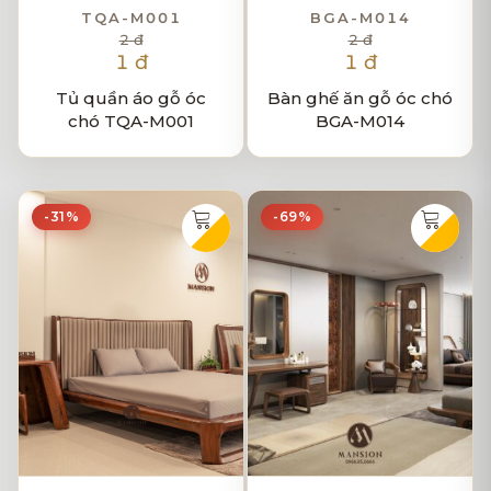
TQA-M001
BGA-M014
2 đ
2 đ
1 đ
1 đ
Tủ quần áo gỗ óc
Bàn ghế ăn gỗ óc chó
chó TQA-M001
BGA-M014
-31%
-69%