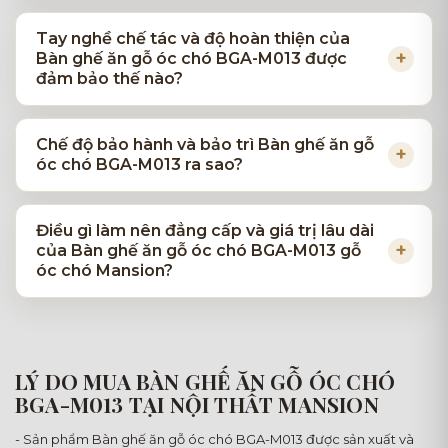
Tay nghề chế tác và độ hoàn thiện của
Bàn ghế ăn gỗ óc chó BGA-M013 được
đảm bảo thế nào?
Chế độ bảo hành và bảo trì Bàn ghế ăn gỗ
óc chó BGA-M013 ra sao?
Điều gì làm nên đẳng cấp và giá trị lâu dài
của Bàn ghế ăn gỗ óc chó BGA-M013 gỗ
óc chó Mansion?
LÝ DO MUA BÀN GHẾ ĂN GỖ ÓC CHÓ
BGA-M013 TẠI NỘI THẤT MANSION
- Sản phẩm Bàn ghế ăn gỗ óc chó BGA-M013 được sản xuất và