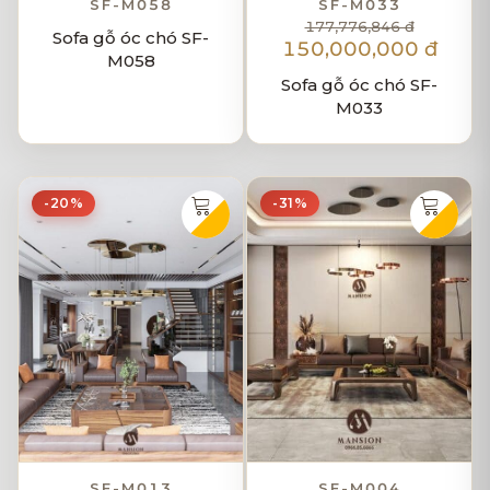
SF-M058
SF-M033
177,776,846 đ
Sofa gỗ óc chó SF-
150,000,000 đ
M058
Sofa gỗ óc chó SF-
M033
-20%
-31%
SF-M013
SF-M004