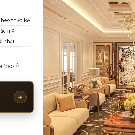
heo thiết kế
bắc mỹ
ới nhất
le Map