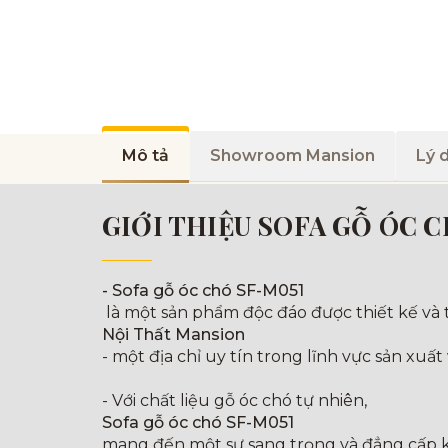
Mô tả
Showroom Mansion
Lý 
GIỚI THIỆU SOFA GỖ ÓC 
- Sofa gỗ óc chó SF-M051
là một sản phẩm độc đáo được thiết kế và t
Nội Thất Mansion
- một địa chỉ uy tín trong lĩnh vực sản xuất 
- Với chất liệu gỗ óc chó tự nhiên,
Sofa gỗ óc chó SF-M051
mang đến một sự sang trọng và đẳng cấp kh