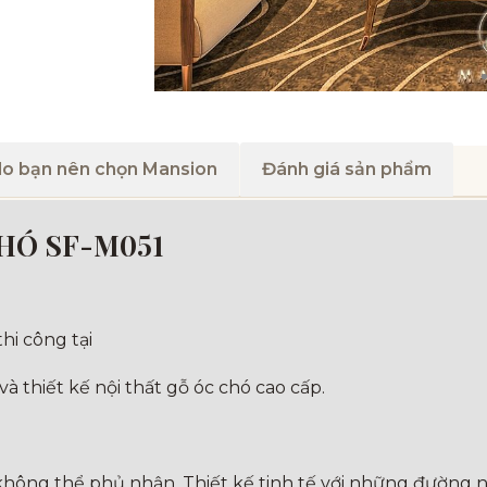
do bạn nên chọn Mansion
Đánh giá sản phẩm
CHÓ SF-M051
hi công tại
và thiết kế nội thất gỗ óc chó cao cấp.
ông thể phủ nhận. Thiết kế tinh tế với những đường né