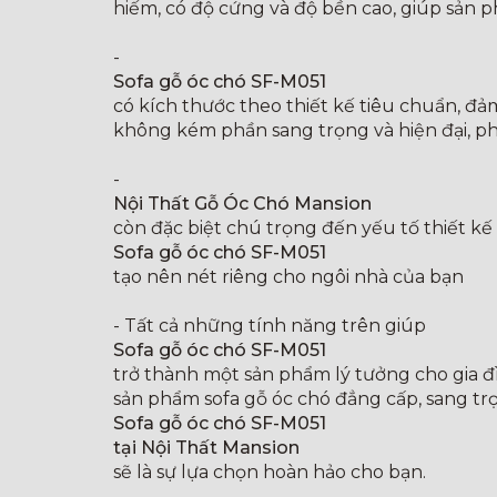
hiếm, có độ cứng và độ bền cao, giúp sản p
-
Sofa gỗ óc chó SF-M051
có kích thước theo thiết kế tiêu chuẩn, đả
không kém phần sang trọng và hiện đại, ph
-
Nội Thất Gỗ Óc Chó Mansion
còn đặc biệt chú trọng đến yếu tố thiết kế 
Sofa gỗ óc chó SF-M051
tạo nên nét riêng cho ngôi nhà của bạn
- Tất cả những tính năng trên giúp
Sofa gỗ óc chó SF-M051
trở thành một sản phẩm lý tưởng cho gia đ
sản phẩm sofa gỗ óc chó đẳng cấp, sang tr
Sofa gỗ óc chó SF-M051
tại Nội Thất Mansion
sẽ là sự lựa chọn hoàn hảo cho bạn.