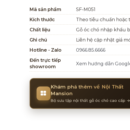
Mã sản phẩm
SF-M051
Kích thước
Theo tiêu chuẩn hoặc t
Chất liệu
Gỗ óc chó nhập khẩu 
Ghi chú
Liên hệ cập nhật giá m
Hotline - Zalo
0966.85.6666
Đến trực tiếp
Xem hướng dẫn Goog
showroom
Khám phá thêm về Nội Thất
Mansion
Bộ sưu tập nội thất gỗ óc chó cao cấp →