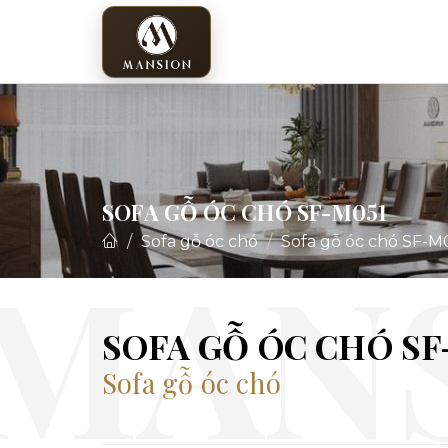
SOFA GỖ ÓC CHÓ SF-M051
Sofa gỗ óc chó
Sofa gỗ óc chó SF-M
SOFA GỖ ÓC CHÓ SF
Sofa gỗ óc chó