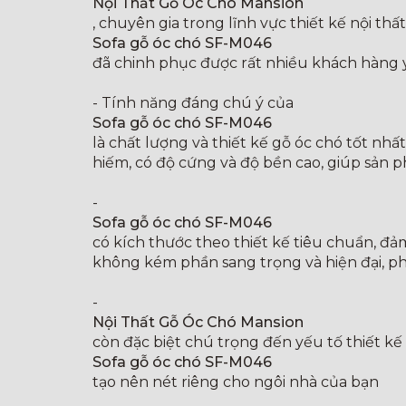
Nội Thất Gỗ Óc Chó Mansion
, chuyên gia trong lĩnh vực thiết kế nội thất
Sofa gỗ óc chó SF-M046
đã chinh phục được rất nhiều khách hàng y
- Tính năng đáng chú ý của
Sofa gỗ óc chó SF-M046
là chất lượng và thiết kế gỗ óc chó tốt nhấ
hiếm, có độ cứng và độ bền cao, giúp sản p
-
Sofa gỗ óc chó SF-M046
có kích thước theo thiết kế tiêu chuẩn, đả
không kém phần sang trọng và hiện đại, ph
-
Nội Thất Gỗ Óc Chó Mansion
còn đặc biệt chú trọng đến yếu tố thiết kế 
Sofa gỗ óc chó SF-M046
tạo nên nét riêng cho ngôi nhà của bạn