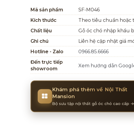
Mã sản phẩm
SF-M046
Kích thước
Theo tiêu chuẩn hoặc t
Chất liệu
Gỗ óc chó nhập khẩu 
Ghi chú
Liên hệ cập nhật giá m
Hotline - Zalo
0966.85.6666
Đến trực tiếp
Xem hướng dẫn Goog
showroom
Khám phá thêm về Nội Thất
Mansion
Bộ sưu tập nội thất gỗ óc chó cao cấp →