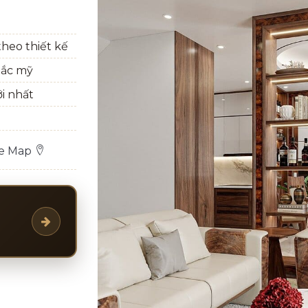
heo thiết kế
bắc mỹ
ới nhất
le Map