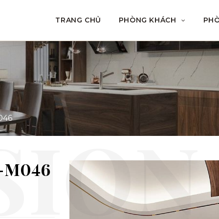
TRANG CHỦ
PHÒNG KHÁCH
PH
046
F-M046