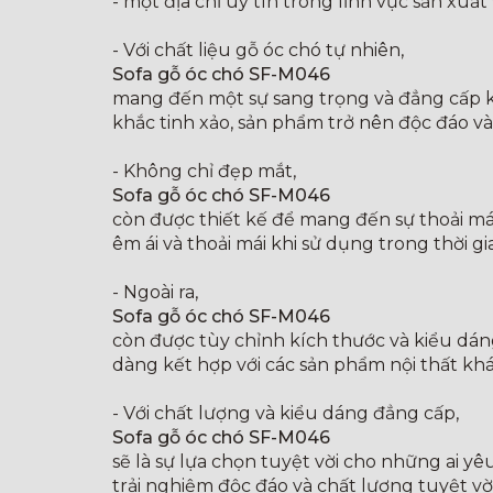
- một địa chỉ uy tín trong lĩnh vực sản xuất 
- Với chất liệu gỗ óc chó tự nhiên,
Sofa gỗ óc chó SF-M046
mang đến một sự sang trọng và đẳng cấp kh
khắc tinh xảo, sản phẩm trở nên độc đáo và
- Không chỉ đẹp mắt,
Sofa gỗ óc chó SF-M046
còn được thiết kế để mang đến sự thoải mái
êm ái và thoải mái khi sử dụng trong thời 
- Ngoài ra,
Sofa gỗ óc chó SF-M046
còn được tùy chỉnh kích thước và kiểu dán
dàng kết hợp với các sản phẩm nội thất khá
- Với chất lượng và kiểu dáng đẳng cấp,
Sofa gỗ óc chó SF-M046
sẽ là sự lựa chọn tuyệt vời cho những ai y
trải nghiệm độc đáo và chất lượng tuyệt vờ