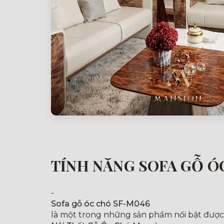
TÍNH NĂNG SOFA GỖ Ó
-
Sofa gỗ óc chó SF-M046
là một trong những sản phẩm nổi bật được t