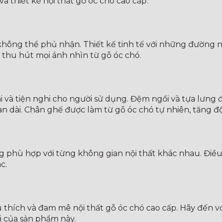
và thiết kế nội thất gỗ óc chó cao cấp.
ông thể phủ nhận. Thiết kế tinh tế với những đường né
 thu hút mọi ánh nhìn từ gỗ óc chó.
 và tiện nghi cho người sử dụng. Đệm ngồi và tựa lưng 
gian dài. Chân ghế được làm từ gỗ óc chó tự nhiên, tăng
g phù hợp với từng không gian nội thất khác nhau. Điều
c.
êu thích và đam mê nội thất gỗ óc chó cao cấp. Hãy đến
i của sản phẩm này.