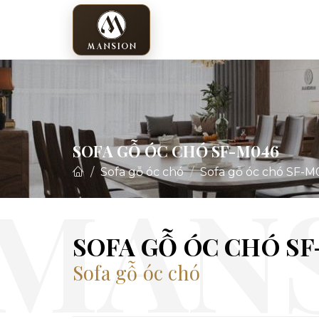
SOFA GỖ ÓC CHÓ SF-M046
Sofa gỗ óc chó
Sofa gỗ óc chó SF-M
SOFA GỖ ÓC CHÓ S
Sofa gỗ óc chó