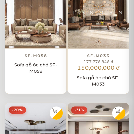
SF-M058
SF-M033
177,776,846 đ
Sofa gỗ óc chó SF-
150,000,000 đ
M058
Sofa gỗ óc chó SF-
M033
-20%
-31%