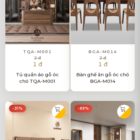
TQA-M001
BGA-M014
2 đ
2 đ
1 đ
1 đ
Tủ quần áo gỗ óc
Bàn ghế ăn gỗ óc chó
chó TQA-M001
BGA-M014
-31%
-69%