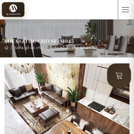
SOFA GỖ ÓC CHÓ SF-M045
Sofa gỗ óc chó
Sofa gỗ óc chó SF-M045