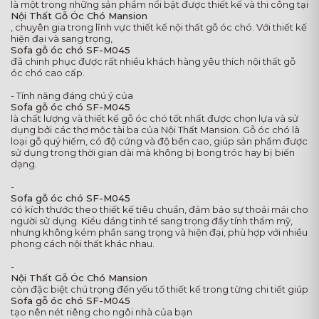
là một trong những sản phẩm nổi bật được thiết kế và thi công tại
Nội Thất Gỗ Óc Chó Mansion
, chuyên gia trong lĩnh vực thiết kế nội thất gỗ óc chó. Với thiết kế
hiện đại và sang trọng,
Sofa gỗ óc chó SF-M045
đã chinh phục được rất nhiều khách hàng yêu thích nội thất gỗ
óc chó cao cấp.
- Tính năng đáng chú ý của
Sofa gỗ óc chó SF-M045
là chất lượng và thiết kế gỗ óc chó tốt nhất được chọn lựa và sử
dụng bởi các thợ mộc tài ba của Nội Thất Mansion. Gỗ óc chó là
loại gỗ quý hiếm, có độ cứng và độ bền cao, giúp sản phẩm được
sử dụng trong thời gian dài mà không bị bong tróc hay bị biến
dạng.
-
Sofa gỗ óc chó SF-M045
có kích thước theo thiết kế tiêu chuẩn, đảm bảo sự thoải mái cho
người sử dụng. Kiểu dáng tinh tế sang trọng đầy tính thẩm mỹ,
nhưng không kém phần sang trọng và hiện đại, phù hợp với nhiều
phong cách nội thất khác nhau.
-
Nội Thất Gỗ Óc Chó Mansion
còn đặc biệt chú trọng đến yếu tố thiết kế trong từng chi tiết giúp
Sofa gỗ óc chó SF-M045
tạo nên nét riêng cho ngôi nhà của bạn