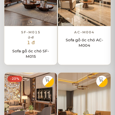
SF-M015
AC-M004
2 đ
Sofa gỗ óc chó AC-
1 đ
M004
Sofa gỗ óc chó SF-
M015
-23%