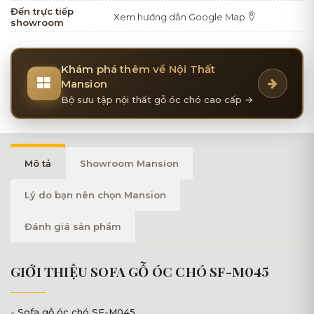
Đến trực tiếp
Xem hướng dẫn Google Map
showroom
Khám phá thêm về Nội Thất
Mansion
Bộ sưu tập nội thất gỗ óc chó cao cấp →
Mô tả
Showroom Mansion
Lý do bạn nên chọn Mansion
Đánh giá sản phẩm
GIỚI THIỆU SOFA GỖ ÓC CHÓ SF-M045
- Sofa gỗ óc chó SF-M045