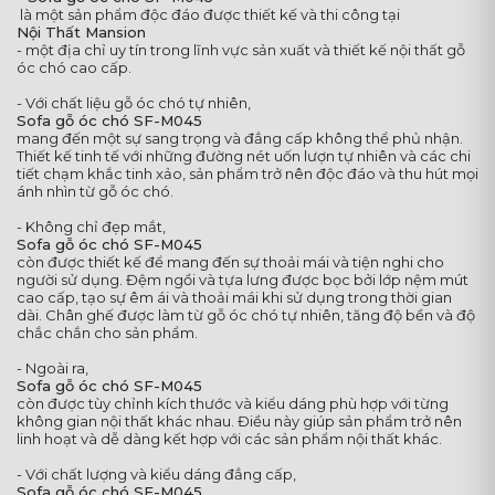
là một sản phẩm độc đáo được thiết kế và thi công tại
Nội Thất Mansion
- một địa chỉ uy tín trong lĩnh vực sản xuất và thiết kế nội thất gỗ
óc chó cao cấp.
- Với chất liệu gỗ óc chó tự nhiên,
Sofa gỗ óc chó SF-M045
mang đến một sự sang trọng và đẳng cấp không thể phủ nhận.
Thiết kế tinh tế với những đường nét uốn lượn tự nhiên và các chi
tiết chạm khắc tinh xảo, sản phẩm trở nên độc đáo và thu hút mọi
ánh nhìn từ gỗ óc chó.
- Không chỉ đẹp mắt,
Sofa gỗ óc chó SF-M045
còn được thiết kế để mang đến sự thoải mái và tiện nghi cho
người sử dụng. Đệm ngồi và tựa lưng được bọc bởi lớp nệm mút
cao cấp, tạo sự êm ái và thoải mái khi sử dụng trong thời gian
dài. Chân ghế được làm từ gỗ óc chó tự nhiên, tăng độ bền và độ
chắc chắn cho sản phẩm.
- Ngoài ra,
Sofa gỗ óc chó SF-M045
còn được tùy chỉnh kích thước và kiểu dáng phù hợp với từng
không gian nội thất khác nhau. Điều này giúp sản phẩm trở nên
linh hoạt và dễ dàng kết hợp với các sản phẩm nội thất khác.
- Với chất lượng và kiểu dáng đẳng cấp,
Sofa gỗ óc chó SF-M045