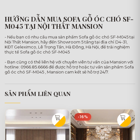
HƯỚNG DẪN MUA SOFA GỖ ÓC CHÓ SF-
M045 TẠI NỘI THẤT MANSION
- Nếu bạn có nhu cầu mua sản phẩm Sofa gỗ óc chó SF-M045 tại
Nội Thất Mansion, hãy đến Showroom 5 tầng tại địa chỉ D4-31,
KĐT Geleximco, Lê Trọng Tấn, Hà Đông, Hà Nội, để trải nghiệm
thực tế Sofa gỗ óc chó SF-M045
- Bạn cũng có thể liên hệ với chuyên viên tư vấn của Mansion với
hotline: 0966.85.6666 để được hỗ trợ hoặc tư vấn sản phẩm Sofa
gỗ óc chó SF-M045 , Mansion cam kết sẽ hỗ trợ 24/7.
SẢN PHẨM LIÊN QUAN
-16%