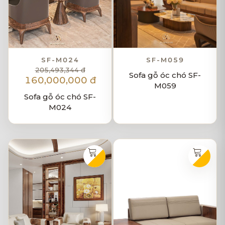
SF-M024
SF-M059
205,493,344 đ
Sofa gỗ óc chó SF-
160,000,000 đ
M059
Sofa gỗ óc chó SF-
M024