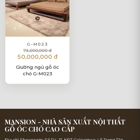
G-M023
75,000,000 đ
50,000,000 đ
Giường ngủ gỗ óc
chó G-M023
MANSION - NHÀ SẢN XUẤT NỘI THẤT
GỖ ÓC CHÓ CAO CẤP
Địa chỉ Showroom: Số D4-31, KĐT Geleximco, Lê Trọng Tấn,