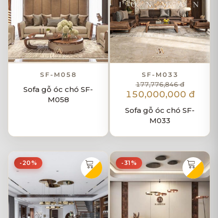
SF-M058
SF-M033
177,776,846 đ
Sofa gỗ óc chó SF-
150,000,000 đ
M058
Sofa gỗ óc chó SF-
M033
-20%
-31%