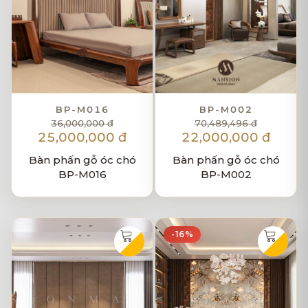
BP-M016
BP-M002
36,000,000 đ
70,489,496 đ
25,000,000 đ
22,000,000 đ
Bàn phấn gỗ óc chó
Bàn phấn gỗ óc chó
BP-M016
BP-M002
-16%