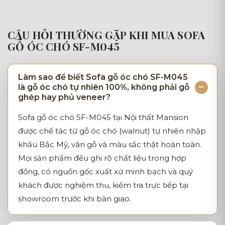
CÂU HỎI THƯỜNG GẶP KHI MUA SOFA
GỖ ÓC CHÓ SF-M045
Làm sao để biết Sofa gỗ óc chó SF-M045
là gỗ óc chó tự nhiên 100%, không phải gỗ
ghép hay phủ veneer?
Sofa gỗ óc chó SF-M045 tại Nội thất Mansion
được chế tác từ gỗ óc chó (walnut) tự nhiên nhập
khẩu Bắc Mỹ, vân gỗ và màu sắc thật hoàn toàn.
Mọi sản phẩm đều ghi rõ chất liệu trong hợp
đồng, có nguồn gốc xuất xứ minh bạch và quý
khách được nghiệm thu, kiểm tra trực tiếp tại
showroom trước khi bàn giao.