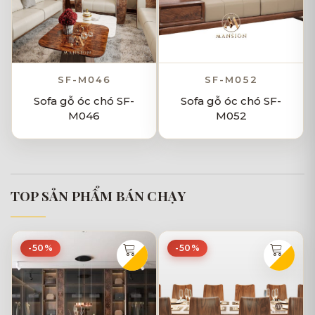
SF-M046
SF-M052
Sofa gỗ óc chó SF-
Sofa gỗ óc chó SF-
M046
M052
TOP SẢN PHẨM BÁN CHẠY
-50%
-50%