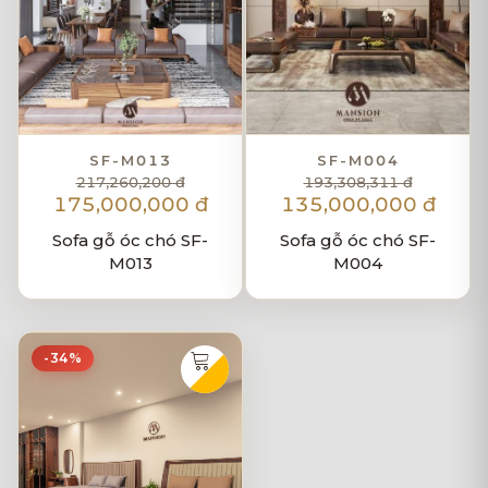
SF-M013
SF-M004
217,260,200 đ
193,308,311 đ
175,000,000 đ
135,000,000 đ
Sofa gỗ óc chó SF-
Sofa gỗ óc chó SF-
M013
M004
-34%