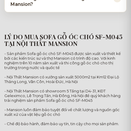
Mansion?
LÝ DO MUA SOFA GỖ ÓC CHÓ SF-M045
TẠI NỘI THẤT MANSION
- Sản phẩm Sofa gỗ óc chó SF-M045 được sản xuất và thiết kế
bởi các kiến trúc sư và thợ Mansion có trình độ cao. Với kinh
nghiệm trên 10 năm sản xuất và thi công gỗ óc chó cho thị
trường trong nước và quốc tế
- Nội Thất Mansion có xưởng sản xuất 5000m2 tại Km12 Đại Lộ
Thăng Long, Vân Côn, Hoài Đức, Hà Nội
- Nội Thất Mansion có showroom 5 Tầng tại D4-31, KĐT
Geleximco, Lê Trọng Tấn, Hà Đông, Hà Nội để quý khách hàng
trải nghiệm sản phẩm Sofa gỗ óc chó SF-M045
- Mansion luôn đảm bảo tuyệt đối về chất lượng và nguốn gốc
xuất xứ của vật liệu gỗ óc chó
- Chế độ bảo hành, đảm bảo uy tín, tin cậy cho mọi sản phẩm.