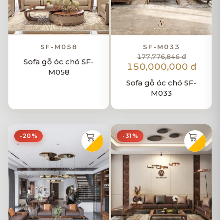
SF-M058
SF-M033
177,776,846 đ
Sofa gỗ óc chó SF-
150,000,000 đ
M058
Sofa gỗ óc chó SF-
M033
-20%
-31%