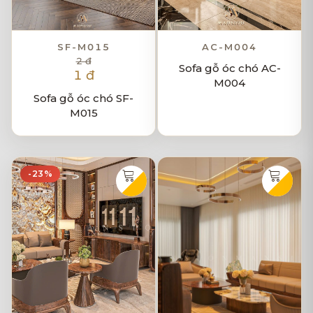
SF-M015
AC-M004
2 đ
Sofa gỗ óc chó AC-
1 đ
M004
Sofa gỗ óc chó SF-
M015
-23%