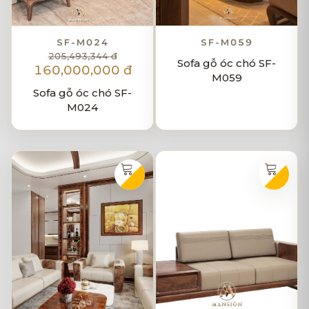
SF-M024
SF-M059
205,493,344 đ
Sofa gỗ óc chó SF-
160,000,000 đ
M059
Sofa gỗ óc chó SF-
M024