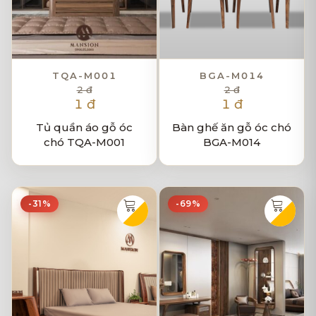
TQA-M001
BGA-M014
2 đ
2 đ
1 đ
1 đ
Tủ quần áo gỗ óc
Bàn ghế ăn gỗ óc chó
chó TQA-M001
BGA-M014
-31%
-69%