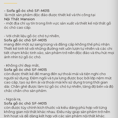
- Sofa gỗ óc chó SF-M015
là một sản phẩm độc đáo được thiết kế và thi công tại
Nội Thất Mansion
- một địa chỉ uy tín trong lĩnh vực sản xuất và thiết kế nội thất gỗ
óc chó cao cấp.
- Với chất liệu gỗ óc chó tự nhiên,
Sofa gỗ óc chó SF-M015
mang đến một sự sang trọng và đẳng cấp không thể phủ nhận.
Thiết kế tinh tế với những đường nét uốn lượn tự nhiên và các chi
tiết chạm khắc tinh xảo, sản phẩm trở nên độc đáo và thu hút mọi
ánh nhìn từ gỗ óc chó.
- Không chỉ đẹp mắt,
Sofa gỗ óc chó SF-M015
còn được thiết kế để mang đến sự thoải mái và tiện nghi cho
người sử dụng. Đệm ngồi và tựa lưng được bọc bởi lớp nệm mút
cao cấp, tạo sự êm ái và thoải mái khi sử dụng trong thời gian
dài. Chân ghế được làm từ gỗ óc chó tự nhiên, tăng độ bền và độ
chắc chắn cho sản phẩm.
- Ngoài ra,
Sofa gỗ óc chó SF-M015
còn được tùy chỉnh kích thước và kiểu dáng phù hợp với từng
không gian nội thất khác nhau. Điều này giúp sản phẩm trở nên
linh hoạt và dễ dàng kết hợp với các sản phẩm nội thất khác.