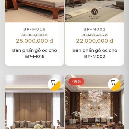
BP-M016
BP-M002
36,000,000 đ
70,489,496 đ
25,000,000 đ
22,000,000 đ
Bàn phấn gỗ óc chó
Bàn phấn gỗ óc chó
BP-M016
BP-M002
-16%