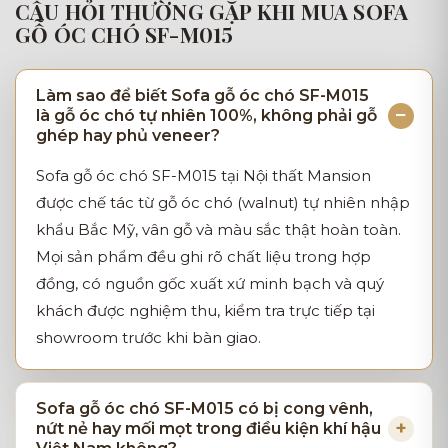
CÂU HỎI THƯỜNG GẶP KHI MUA SOFA
GỖ ÓC CHÓ SF-M015
Làm sao để biết Sofa gỗ óc chó SF-M015
là gỗ óc chó tự nhiên 100%, không phải gỗ
ghép hay phủ veneer?
Sofa gỗ óc chó SF-M015 tại Nội thất Mansion
được chế tác từ gỗ óc chó (walnut) tự nhiên nhập
khẩu Bắc Mỹ, vân gỗ và màu sắc thật hoàn toàn.
Mọi sản phẩm đều ghi rõ chất liệu trong hợp
đồng, có nguồn gốc xuất xứ minh bạch và quý
khách được nghiệm thu, kiểm tra trực tiếp tại
showroom trước khi bàn giao.
Sofa gỗ óc chó SF-M015 có bị cong vênh,
nứt nẻ hay mối mọt trong điều kiện khí hậu