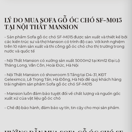
LÝ DO MUA SOFA GỖ ÓC CHÓ SF-M015
TẠI NỘI THẤT MANSION
- Sản phẩm Sofa gỗ óc chó SF-M015 được sản xuất và thiết kế bởi
các kiến trúc sư và thợ Mansion có trình độ cao. Với kinh nghiệm
trên 10 năm sản xuất và thi công gỗ óc chó cho thị trường trong
nước và quốc tế
- Nội Thất Mansion có xưởng sản xuất 5000m2 tại Km12 Đại Lộ
Thăng Long, Vân Côn, Hoài Đức, Hà Nội
- Nội Thất Mansion có showroom 5 Tầng tại D4-31, KĐT
Geleximco, Lê Trọng Tấn, Hà Đông, Hà Nội để quý khách hàng
trải nghiệm sản phẩm Sofa gỗ óc chó SF-M015
- Mansion luôn đảm bảo tuyệt đối về chất lượng và nguốn gốc
xuất xứ của vật liệu gỗ óc chó
- Chế độ bảo hành, đảm bảo uy tín, tin cậy cho mọi sản phẩm.