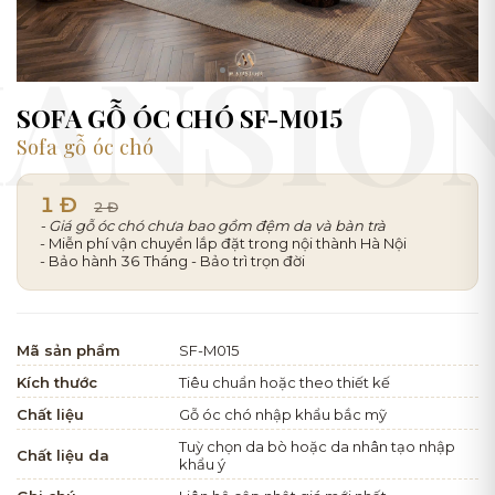
SOFA GỖ ÓC CHÓ SF-M015
Sofa gỗ óc chó
1 Đ
2 Đ
- Giá gỗ óc chó chưa bao gồm đệm da và bàn trà
- Miễn phí vận chuyển lắp đặt trong nội thành Hà Nội
- Bảo hành 36 Tháng - Bảo trì trọn đời
Mã sản phẩm
SF-M015
Kích thước
Tiêu chuẩn hoặc theo thiết kế
Chất liệu
Gỗ óc chó nhập khẩu bắc mỹ
Tuỳ chọn da bò hoặc da nhân tạo nhập
Chất liệu da
khẩu ý