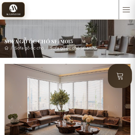
SOFA GỖ ÓC CHÓ SF-M015
Sofa gỗ óc chó
Sofa gỗ óc chó SF-M015