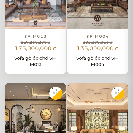
SF-M013
SF-M004
217,260,200 đ
193,308,311 đ
175,000,000 đ
135,000,000 đ
Sofa gỗ óc chó SF-
Sofa gỗ óc chó SF-
M013
M004