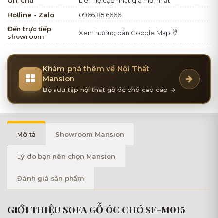
Ghi chú
Liên hệ cập nhật giá mới nhất
Hotline - Zalo
0966.85.6666
Đến trực tiếp
Xem hướng dẫn Google Map
showroom
Khám phá thêm về Nội Thất
Mansion
Bộ sưu tập nội thất gỗ óc chó cao cấp →
Mô tả
Showroom Mansion
Lý do bạn nên chọn Mansion
Đánh giá sản phẩm
GIỚI THIỆU SOFA GỖ ÓC CHÓ SF-M015