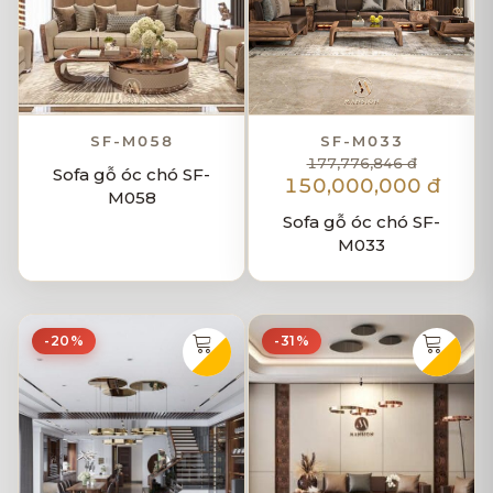
SF-M058
SF-M033
177,776,846 đ
Sofa gỗ óc chó SF-
150,000,000 đ
M058
Sofa gỗ óc chó SF-
M033
-20%
-31%