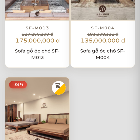
SF-M013
SF-M004
217,260,200 đ
193,308,311 đ
175,000,000 đ
135,000,000 đ
Sofa gỗ óc chó SF-
Sofa gỗ óc chó SF-
M013
M004
-34%