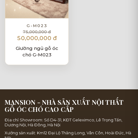
G-M023
75,000,000 đ
50,000,000 đ
Giường ngủ gỗ óc
chó G-M023
MANSION - NHÀ SẢN XUẤT NỘI THẤT
GỖ ÓC CHÓ CAO CẤP
Địa chỉ Showroom: Số D4-31, KĐT Geleximco, Lê Trọng Tấn,
Dương Nội, Hà Đông, Hà Nội
Xưởng sản xuất: Km12 Đại Lộ Thăng Long, Vân Côn, Hoài Đức, Hà
Nội