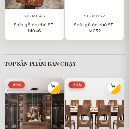
SF-M046
SF-M052
Sofa gỗ óc chó SF-
Sofa gỗ óc chó SF-
M046
M052
TOP SẢN PHẨM BÁN CHẠY
-50%
-50%