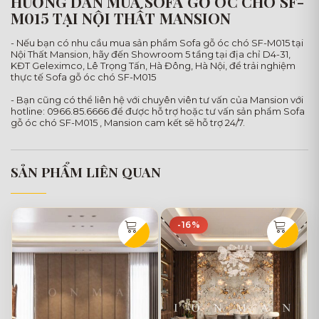
HƯỚNG DẪN MUA SOFA GỖ ÓC CHÓ SF-
M015 TẠI NỘI THẤT MANSION
- Nếu bạn có nhu cầu mua sản phẩm Sofa gỗ óc chó SF-M015 tại
Nội Thất Mansion, hãy đến Showroom 5 tầng tại địa chỉ D4-31,
KĐT Geleximco, Lê Trọng Tấn, Hà Đông, Hà Nội, để trải nghiệm
thực tế Sofa gỗ óc chó SF-M015
- Bạn cũng có thể liên hệ với chuyên viên tư vấn của Mansion với
hotline: 0966.85.6666 để được hỗ trợ hoặc tư vấn sản phẩm Sofa
gỗ óc chó SF-M015 , Mansion cam kết sẽ hỗ trợ 24/7.
SẢN PHẨM LIÊN QUAN
-16%