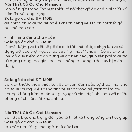
Nội Thất Gỗ Óc Chó Mansion
, chuyên gia trong lĩnh vực thiết kế nội thất gỗ óc chó. Với thiết kế
hiện đại và sang trọng,
Sofa gỗ óc chó SF-M015
đã chinh phục được rất nhiều khách hàng yêu thích nội thất gỗ
óc chó cao cấp.
- Tính năng đáng chú ý của
Sofa gỗ óc chó SF-M015
là chất lượng và thiết kế gỗ óc chó tốt nhất được chọn lựa và sử
dụng bởi các thợ mộc tài ba của Nội Thất Mansion. Gỗ óc chó là
loại gỗ quý hiếm, có độ cứng và độ bền cao, giúp sản phẩm được
sử dụng trong thời gian dài mà không bị bong tróc hay bị biến
dạng.
-
Sofa gỗ óc chó SF-M015
có kích thước theo thiết kế tiêu chuẩn, đảm bảo sự thoải mái cho
người sử dụng. Kiểu dáng tinh tế sang trọng đầy tính thẩm mỹ,
nhưng không kém phần sang trọng và hiện đại, phù hợp với nhiều
phong cách nội thất khác nhau.
-
Nội Thất Gỗ Óc Chó Mansion
còn đặc biệt chú trọng đến yếu tố thiết kế trong từng chi tiết giúp
Sofa gỗ óc chó SF-M015
tạo nên nét riêng cho ngôi nhà của bạn