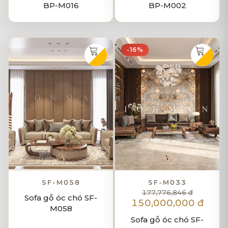
BP-M016
BP-M002
-16%
SF-M058
SF-M033
177,776,846 đ
Sofa gỗ óc chó SF-
150,000,000 đ
M058
Sofa gỗ óc chó SF-