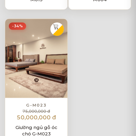
-34%
G-M023
75,000,000 đ
50,000,000 đ
Giường ngủ gỗ óc
chó G-M023