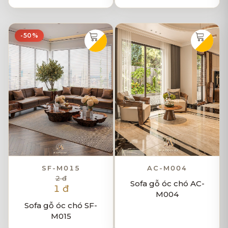
-50%
SF-M015
AC-M004
2 đ
Sofa gỗ óc chó AC-
1 đ
M004
Sofa gỗ óc chó SF-
M015