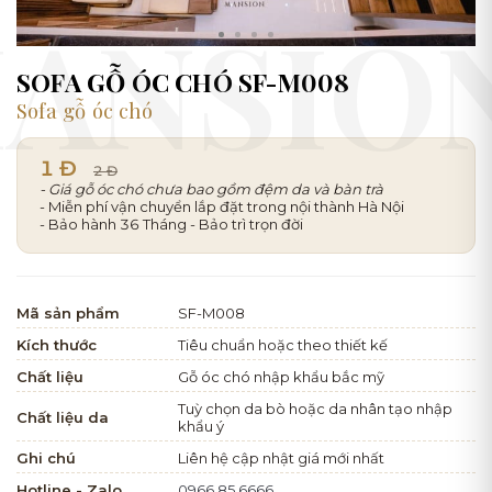
SOFA GỖ ÓC CHÓ SF-M008
Sofa gỗ óc chó
1 Đ
2 Đ
- Giá gỗ óc chó chưa bao gồm đệm da và bàn trà
- Miễn phí vận chuyển lắp đặt trong nội thành Hà Nội
- Bảo hành 36 Tháng - Bảo trì trọn đời
Mã sản phẩm
SF-M008
Kích thước
Tiêu chuẩn hoặc theo thiết kế
Chất liệu
Gỗ óc chó nhập khẩu bắc mỹ
Tuỳ chọn da bò hoặc da nhân tạo nhập
Chất liệu da
khẩu ý
Ghi chú
Liên hệ cập nhật giá mới nhất
Hotline - Zalo
0966.85.6666