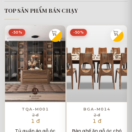
TOP SẢN PHẨM BÁN CHẠY
-50%
-50%
TQA-M001
BGA-M014
2 đ
2 đ
1 đ
1 đ
Tủ quần áo gỗ óc
Bàn ghế ăn gỗ óc chó