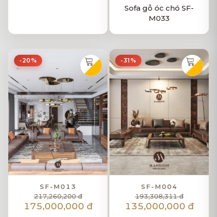
Sofa gỗ óc chó SF-
M033
-20%
-31%
SF-M013
SF-M004
217,260,200 đ
193,308,311 đ
175,000,000 đ
135,000,000 đ