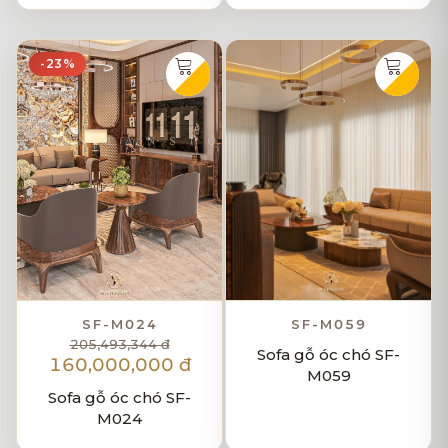
-23%
SF-M024
SF-M059
205,493,344 đ
Sofa gỗ óc chó SF-
160,000,000 đ
M059
Sofa gỗ óc chó SF-
M024