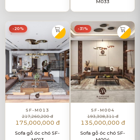
M033
-20%
-31%
SF-M013
SF-M004
217,260,200 đ
193,308,311 đ
175,000,000 đ
135,000,000 đ
Sofa gỗ óc chó SF-
Sofa gỗ óc chó SF-
M013
M004