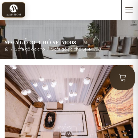
SOFA GỖ ÓC CHÓ SF-M008
Sofa gỗ óc chó
Sofa gỗ óc chó SF-M008