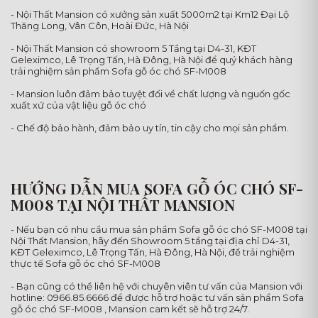
- Nội Thất Mansion có xưởng sản xuất 5000m2 tại Km12 Đại Lộ
Thăng Long, Vân Côn, Hoài Đức, Hà Nội
- Nội Thất Mansion có showroom 5 Tầng tại D4-31, KĐT
Geleximco, Lê Trọng Tấn, Hà Đông, Hà Nội để quý khách hàng
trải nghiệm sản phẩm Sofa gỗ óc chó SF-M008
- Mansion luôn đảm bảo tuyệt đối về chất lượng và nguốn gốc
xuất xứ của vật liệu gỗ óc chó
- Chế độ bảo hành, đảm bảo uy tín, tin cậy cho mọi sản phẩm.
HƯỚNG DẪN MUA SOFA GỖ ÓC CHÓ SF-
M008 TẠI NỘI THẤT MANSION
- Nếu bạn có nhu cầu mua sản phẩm Sofa gỗ óc chó SF-M008 tại
Nội Thất Mansion, hãy đến Showroom 5 tầng tại địa chỉ D4-31,
KĐT Geleximco, Lê Trọng Tấn, Hà Đông, Hà Nội, để trải nghiệm
thực tế Sofa gỗ óc chó SF-M008
- Bạn cũng có thể liên hệ với chuyên viên tư vấn của Mansion với
hotline: 0966.85.6666 để được hỗ trợ hoặc tư vấn sản phẩm Sofa
gỗ óc chó SF-M008 , Mansion cam kết sẽ hỗ trợ 24/7.