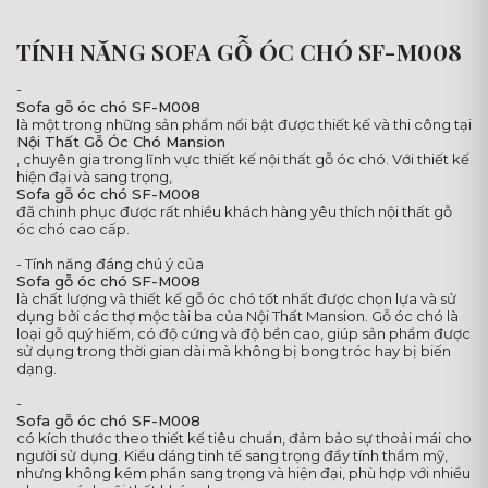
TÍNH NĂNG SOFA GỖ ÓC CHÓ SF-M008
-
Sofa gỗ óc chó SF-M008
là một trong những sản phẩm nổi bật được thiết kế và thi công tại
Nội Thất Gỗ Óc Chó Mansion
, chuyên gia trong lĩnh vực thiết kế nội thất gỗ óc chó. Với thiết kế
hiện đại và sang trọng,
Sofa gỗ óc chó SF-M008
đã chinh phục được rất nhiều khách hàng yêu thích nội thất gỗ
óc chó cao cấp.
- Tính năng đáng chú ý của
Sofa gỗ óc chó SF-M008
là chất lượng và thiết kế gỗ óc chó tốt nhất được chọn lựa và sử
dụng bởi các thợ mộc tài ba của Nội Thất Mansion. Gỗ óc chó là
loại gỗ quý hiếm, có độ cứng và độ bền cao, giúp sản phẩm được
sử dụng trong thời gian dài mà không bị bong tróc hay bị biến
dạng.
-
Sofa gỗ óc chó SF-M008
có kích thước theo thiết kế tiêu chuẩn, đảm bảo sự thoải mái cho
người sử dụng. Kiểu dáng tinh tế sang trọng đầy tính thẩm mỹ,
nhưng không kém phần sang trọng và hiện đại, phù hợp với nhiều