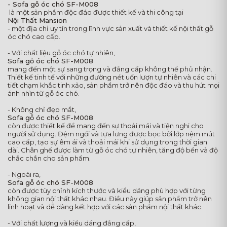
- Sofa gỗ óc chó SF-M008
là một sản phẩm độc đáo được thiết kế và thi công tại
Nội Thất Mansion
- một địa chỉ uy tín trong lĩnh vực sản xuất và thiết kế nội thất gỗ
óc chó cao cấp.
- Với chất liệu gỗ óc chó tự nhiên,
Sofa gỗ óc chó SF-M008
mang đến một sự sang trọng và đẳng cấp không thể phủ nhận.
Thiết kế tinh tế với những đường nét uốn lượn tự nhiên và các chi
tiết chạm khắc tinh xảo, sản phẩm trở nên độc đáo và thu hút mọi
ánh nhìn từ gỗ óc chó.
- Không chỉ đẹp mắt,
Sofa gỗ óc chó SF-M008
còn được thiết kế để mang đến sự thoải mái và tiện nghi cho
người sử dụng. Đệm ngồi và tựa lưng được bọc bởi lớp nệm mút
cao cấp, tạo sự êm ái và thoải mái khi sử dụng trong thời gian
dài. Chân ghế được làm từ gỗ óc chó tự nhiên, tăng độ bền và độ
chắc chắn cho sản phẩm.
- Ngoài ra,
Sofa gỗ óc chó SF-M008
còn được tùy chỉnh kích thước và kiểu dáng phù hợp với từng
không gian nội thất khác nhau. Điều này giúp sản phẩm trở nên
linh hoạt và dễ dàng kết hợp với các sản phẩm nội thất khác.
- Với chất lượng và kiểu dáng đẳng cấp,