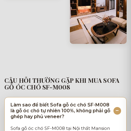
CÂU HỎI THƯỜNG GẶP KHI MUA SOFA
GỖ ÓC CHÓ SF-M008
Làm sao để biết Sofa gỗ óc chó SF-M008
là gỗ óc chó tự nhiên 100%, không phải gỗ
ghép hay phủ veneer?
Sofa gỗ óc chó SF-M008 tại Nội thất Mansion