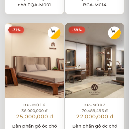
chó TQA-M001
BGA-M014
-31%
-69%
BP-M016
BP-M002
36,000,000 đ
70,489,496 đ
25,000,000 đ
22,000,000 đ
Bàn phấn gỗ óc chó
Bàn phấn gỗ óc chó