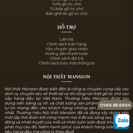
Sofa gỗ óc chó
Tủ bếp gỗ óc chó
Bàn ghế ăn gỗ óc chó
HỖ TRỢ
Liên hệ
Chính sách bán hàng
Vận chuyển giao nhận
Hướng dẫn thanh toán
Chính sách đổi trả
Chính sách bảo mật thông tin
NỘI THẤT MANSION
Nội thất Mansion được biết đến là công ty chuyên cung cấp các
dịch vụ chuyên sâu về thiết kế và thi công nội thất gỗ óc chó cao
cấp hàng đầu tại Việt Nam. Thương hiệu Mansion được tạo
dựng nên bằng uy tín và chất lượng sản phẩm, chúng tôi luôn
0966.85.6666
tự tin mang đến cho khách hàng những sản phẩm tuyệt mỹ
nhất. Thương hiệu Nội thất Mansion đã và đang xây dựng nên
một tập thể đoàn kết vững mạnh mà ở đó sức sáng tạo, sự năng
động và nhiệt huyết của mỗi cá nhân luôn luôn được khơi dậy và
phát huy cao độ. Niềm hạnh phúc của khách hàng luôn là mục
tiêu hàng đầu mà công ty theo đuổi.