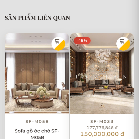
SẢN PHẨM LIÊN QUAN
-16%
SF-M058
SF-M033
177,776,846 đ
Sofa gỗ óc chó SF-
150,000,000 đ
M058