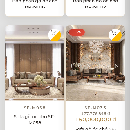
Bàn phấn gỗ óc chó
Bàn phấn gỗ óc chó
BP-M016
BP-M002
-16%
SF-M058
SF-M033
177,776,846 đ
Sofa gỗ óc chó SF-
150,000,000 đ
M058
Sofa gỗ óc chó SF-