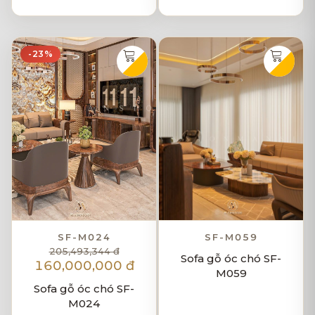
-23%
SF-M024
SF-M059
205,493,344 đ
Sofa gỗ óc chó SF-
160,000,000 đ
M059
Sofa gỗ óc chó SF-
M024