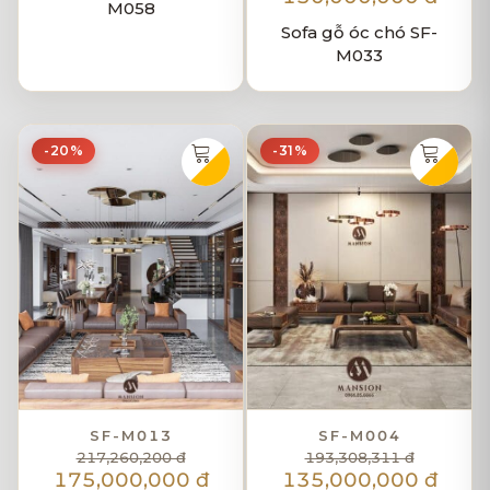
M058
Sofa gỗ óc chó SF-
M033
-20%
-31%
SF-M013
SF-M004
217,260,200 đ
193,308,311 đ
175,000,000 đ
135,000,000 đ