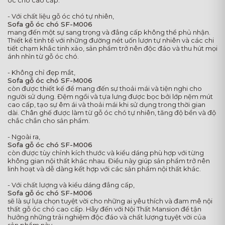
óc chó cao cấp.
- Với chất liệu gỗ óc chó tự nhiên,
Sofa gỗ óc chó SF-M006
mang đến một sự sang trọng và đẳng cấp không thể phủ nhận.
Thiết kế tinh tế với những đường nét uốn lượn tự nhiên và các chi
tiết chạm khắc tinh xảo, sản phẩm trở nên độc đáo và thu hút mọi
ánh nhìn từ gỗ óc chó.
- Không chỉ đẹp mắt,
Sofa gỗ óc chó SF-M006
còn được thiết kế để mang đến sự thoải mái và tiện nghi cho
người sử dụng. Đệm ngồi và tựa lưng được bọc bởi lớp nệm mút
cao cấp, tạo sự êm ái và thoải mái khi sử dụng trong thời gian
dài. Chân ghế được làm từ gỗ óc chó tự nhiên, tăng độ bền và độ
chắc chắn cho sản phẩm.
- Ngoài ra,
Sofa gỗ óc chó SF-M006
còn được tùy chỉnh kích thước và kiểu dáng phù hợp với từng
không gian nội thất khác nhau. Điều này giúp sản phẩm trở nên
linh hoạt và dễ dàng kết hợp với các sản phẩm nội thất khác.
- Với chất lượng và kiểu dáng đẳng cấp,
Sofa gỗ óc chó SF-M006
sẽ là sự lựa chọn tuyệt vời cho những ai yêu thích và đam mê nội
thất gỗ óc chó cao cấp. Hãy đến với Nội Thất Mansion để tận
hưởng những trải nghiệm độc đáo và chất lượng tuyệt vời của