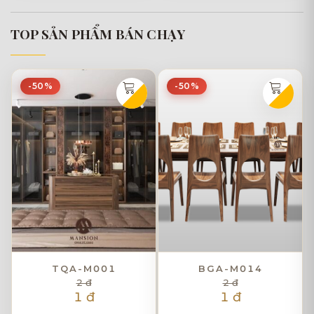
TOP SẢN PHẨM BÁN CHẠY
-50%
-50%
TQA-M001
BGA-M014
2 đ
2 đ
1 đ
1 đ