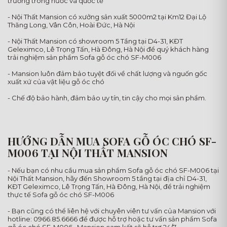
trường trong nước và quốc tế
- Nội Thất Mansion có xưởng sản xuất 5000m2 tại Km12 Đại Lộ
Thăng Long, Vân Côn, Hoài Đức, Hà Nội
- Nội Thất Mansion có showroom 5 Tầng tại D4-31, KĐT
Geleximco, Lê Trọng Tấn, Hà Đông, Hà Nội để quý khách hàng
trải nghiệm sản phẩm Sofa gỗ óc chó SF-M006
- Mansion luôn đảm bảo tuyệt đối về chất lượng và nguốn gốc
xuất xứ của vật liệu gỗ óc chó
- Chế độ bảo hành, đảm bảo uy tín, tin cậy cho mọi sản phẩm.
HƯỚNG DẪN MUA SOFA GỖ ÓC CHÓ SF-
M006 TẠI NỘI THẤT MANSION
- Nếu bạn có nhu cầu mua sản phẩm Sofa gỗ óc chó SF-M006 tại
Nội Thất Mansion, hãy đến Showroom 5 tầng tại địa chỉ D4-31,
KĐT Geleximco, Lê Trọng Tấn, Hà Đông, Hà Nội, để trải nghiệm
thực tế Sofa gỗ óc chó SF-M006
- Bạn cũng có thể liên hệ với chuyên viên tư vấn của Mansion với
hotline: 0966.85.6666 để được hỗ trợ hoặc tư vấn sản phẩm Sofa
gỗ óc chó SF-M006 , Mansion cam kết sẽ hỗ trợ 24/7.