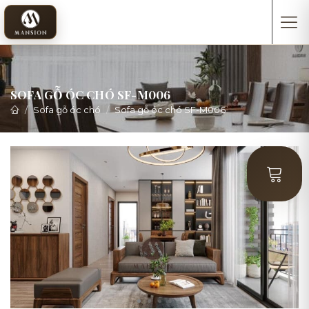
SOFA GỖ ÓC CHÓ SF-M006
Sofa gỗ óc chó
Sofa gỗ óc chó SF-M006