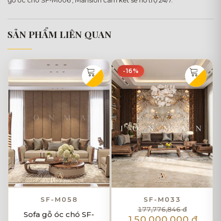
SẢN PHẨM LIÊN QUAN
-16%
SF-M058
SF-M033
177,776,846 đ
Sofa gỗ óc chó SF-
150,000,000 đ