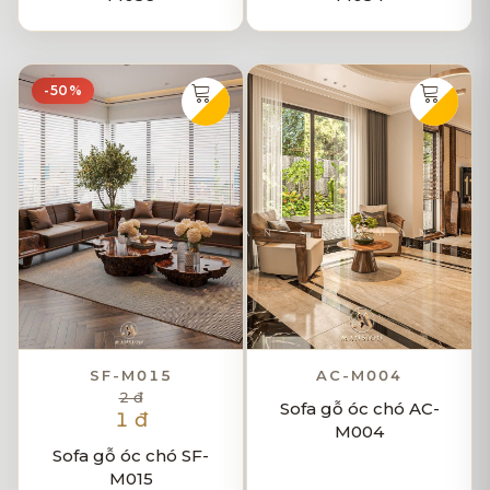
-50%
SF-M015
AC-M004
2 đ
Sofa gỗ óc chó AC-
1 đ
M004
Sofa gỗ óc chó SF-
M015