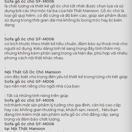
Sofa gỗ óc chó SF-M006
là chất lượng và thiết kế gỗ óc chó tốt nhất được chọn lựa và sử
dụng bởi các thợ mộc tài ba của Nội Thất Mansion. Gỗ óc chó là
loại gỗ quý hiếm, có độ cứng và độ bền cao, giúp sản phẩm được
sử dụng trong thời gian dài mà không bị bong tróc hay bị biến
dạng.
-
Sofa gỗ óc chó SF-M006
có kích thước theo thiết kế tiêu chuẩn, đảm bảo sự thoải mái cho
người sử dụng. Kiểu dáng tinh tế sang trọng đầy tính thẩm mỹ,
nhưng không kém phần sang trọng và hiện đại, phù hợp với nhiều
phong cách nội thất khác nhau.
-
Nội Thất Gỗ Óc Chó Mansion
còn đặc biệt chú trọng đến yếu tố thiết kế trong từng chi tiết giúp
Sofa gỗ óc chó SF-M006
tạo nên nét riêng cho ngôi nhà của bạn
- Tất cả những tính năng trên giúp
Sofa gỗ óc chó SF-M006
trở thành một sản phẩm lý tưởng cho gia đình, căn hộ cao cấp
hay các không gian thương mại, khách sạn, resort,.. Nếu bạn
đang tìm kiếm một sản phẩm sofa gỗ óc chó đẳng cấp, sang
trọng và đảm bảo chất lượng,
Sofa gỗ óc chó SF-M006
tại Nội Thất Mansion