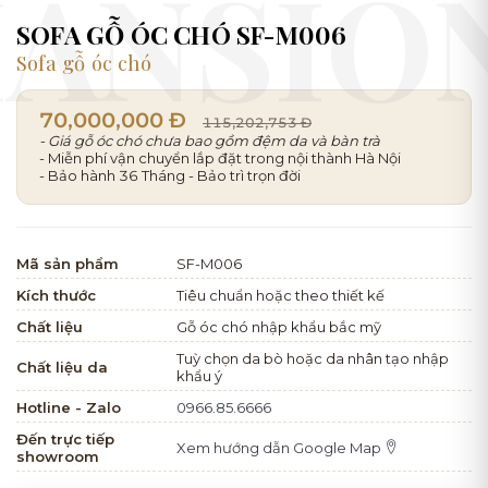
SOFA GỖ ÓC CHÓ SF-M006
Sofa gỗ óc chó
70,000,000 Đ
115,202,753 Đ
- Giá gỗ óc chó chưa bao gồm đệm da và bàn trà
- Miễn phí vận chuyển lắp đặt trong nội thành Hà Nội
- Bảo hành 36 Tháng - Bảo trì trọn đời
Mã sản phẩm
SF-M006
Kích thước
Tiêu chuẩn hoặc theo thiết kế
Chất liệu
Gỗ óc chó nhập khẩu bắc mỹ
Tuỳ chọn da bò hoặc da nhân tạo nhập
Chất liệu da
khẩu ý
Hotline - Zalo
0966.85.6666
Đến trực tiếp
Xem hướng dẫn Google Map
showroom