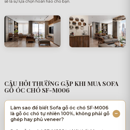
sẽ là sự lựa chọn hoàn hảo cho bạn.
CÂU HỎI THƯỜNG GẶP KHI MUA SOFA
GỖ ÓC CHÓ SF-M006
Làm sao để biết Sofa gỗ óc chó SF-M006
là gỗ óc chó tự nhiên 100%, không phải gỗ
ghép hay phủ veneer?