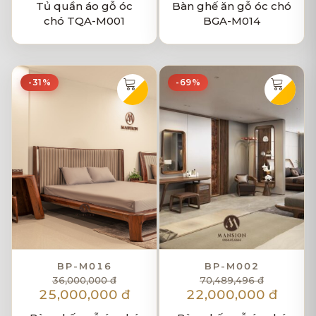
Tủ quần áo gỗ óc
Bàn ghế ăn gỗ óc chó
chó TQA-M001
BGA-M014
-31%
-69%
BP-M016
BP-M002
36,000,000 đ
70,489,496 đ
25,000,000 đ
22,000,000 đ