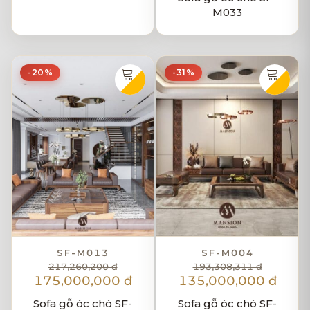
M033
-20%
-31%
SF-M013
SF-M004
217,260,200 đ
193,308,311 đ
175,000,000 đ
135,000,000 đ
Sofa gỗ óc chó SF-
Sofa gỗ óc chó SF-