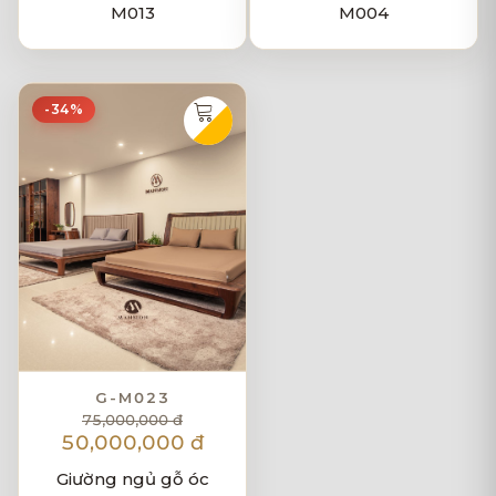
M013
M004
-34%
G-M023
75,000,000 đ
50,000,000 đ
Giường ngủ gỗ óc