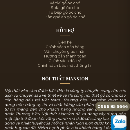
Kệ tivi gỗ óc chó
Sofa gỗ óc chó
Tủ bếp gỗ óc chó
Bàn ghế ăn gỗ óc chó
HỖ TRỢ
Liên hệ
Chính sách bán hàng
Vận chuyển giao nhận
Hướng dẫn thanh toán
Chính sách đổi trả
Chính sách bảo mật thông tin
NỘI THẤT MANSION
Nội thất Mansion được biết đến là công ty chuyên cung cấp các
dịch vụ chuyên sâu về thiết kế và thi công nội thất gỗ óc chó cao
cấp hàng đầu tại Việt Nam. Thương hiệu Mansion được tạo
dựng nên bằng uy tín và chất lượng sản phẩm, chúng tôi luôn
0966.85.6666
tự tin mang đến cho khách hàng những sản phẩm tuyệt mỹ
nhất. Thương hiệu Nội thất Mansion đã và đang xây dựng nên
một tập thể đoàn kết vững mạnh mà ở đó sức sáng tạo, sự năng
động và nhiệt huyết của mỗi cá nhân luôn luôn được khơi dậy và
phát huy cao độ. Niềm hạnh phúc của khách hàng luôn là mục