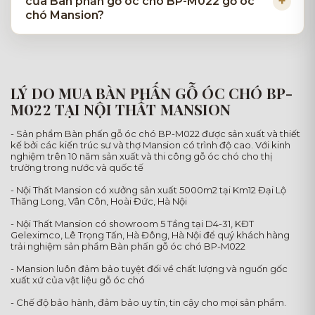
của Bàn phấn gỗ óc chó BP-M022 gỗ óc
chó Mansion?
LÝ DO MUA BÀN PHẤN GỖ ÓC CHÓ BP-
M022 TẠI NỘI THẤT MANSION
- Sản phẩm Bàn phấn gỗ óc chó BP-M022 được sản xuất và thiết
kế bởi các kiến trúc sư và thợ Mansion có trình độ cao. Với kinh
nghiệm trên 10 năm sản xuất và thi công gỗ óc chó cho thị
trường trong nước và quốc tế
- Nội Thất Mansion có xưởng sản xuất 5000m2 tại Km12 Đại Lộ
Thăng Long, Vân Côn, Hoài Đức, Hà Nội
- Nội Thất Mansion có showroom 5 Tầng tại D4-31, KĐT
Geleximco, Lê Trọng Tấn, Hà Đông, Hà Nội để quý khách hàng
trải nghiệm sản phẩm Bàn phấn gỗ óc chó BP-M022
- Mansion luôn đảm bảo tuyệt đối về chất lượng và nguốn gốc
xuất xứ của vật liệu gỗ óc chó
- Chế độ bảo hành, đảm bảo uy tín, tin cậy cho mọi sản phẩm.