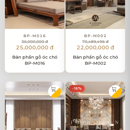
BP-M016
BP-M002
36,000,000 đ
70,489,496 đ
25,000,000 đ
22,000,000 đ
Bàn phấn gỗ óc chó
Bàn phấn gỗ óc chó
BP-M016
BP-M002
-16%