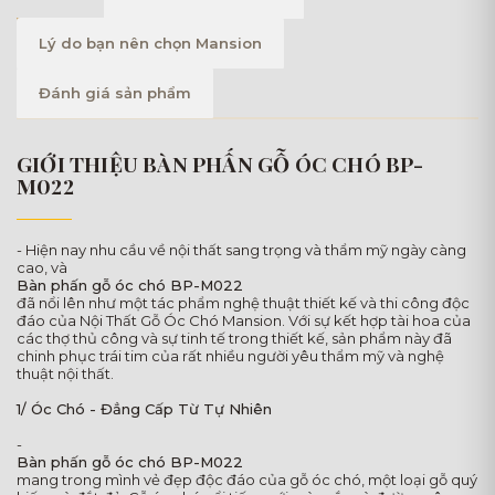
Lý do bạn nên chọn Mansion
Đánh giá sản phẩm
GIỚI THIỆU BÀN PHẤN GỖ ÓC CHÓ BP-
M022
- Hiện nay nhu cầu về nội thất sang trọng và thẩm mỹ ngày càng
cao, và
Bàn phấn gỗ óc chó BP-M022
đã nổi lên như một tác phẩm nghệ thuật thiết kế và thi công độc
đáo của Nội Thất Gỗ Óc Chó Mansion. Với sự kết hợp tài hoa của
các thợ thủ công và sự tinh tế trong thiết kế, sản phẩm này đã
chinh phục trái tim của rất nhiều người yêu thẩm mỹ và nghệ
thuật nội thất.
1/ Óc Chó - Đẳng Cấp Từ Tự Nhiên
-
Bàn phấn gỗ óc chó BP-M022
mang trong mình vẻ đẹp độc đáo của gỗ óc chó, một loại gỗ quý