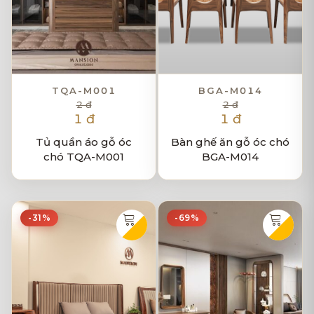
TQA-M001
BGA-M014
2 đ
2 đ
1 đ
1 đ
Tủ quần áo gỗ óc
Bàn ghế ăn gỗ óc chó
chó TQA-M001
BGA-M014
-31%
-69%