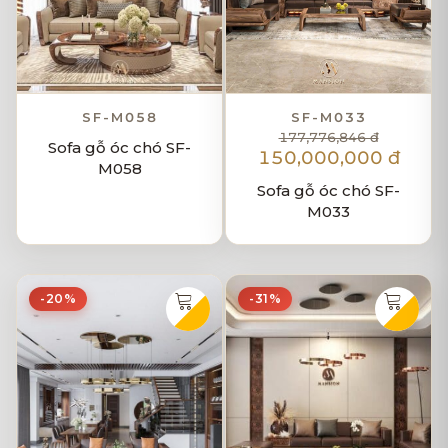
SF-M058
SF-M033
177,776,846 đ
Sofa gỗ óc chó SF-
150,000,000 đ
M058
Sofa gỗ óc chó SF-
M033
-20%
-31%