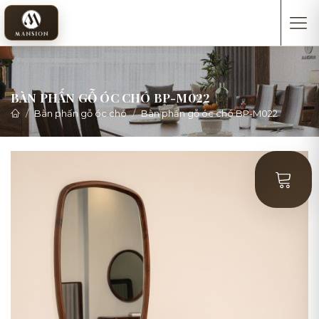
BÀN PHẤN GỖ ÓC CHÓ BP-M022
Bàn phấn gỗ óc chó
Bàn phấn gỗ óc chó BP-M022