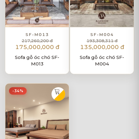
SF-M013
SF-M004
217,260,200 đ
193,308,311 đ
175,000,000 đ
135,000,000 đ
Sofa gỗ óc chó SF-
Sofa gỗ óc chó SF-
M013
M004
-34%