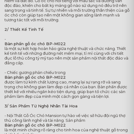
hiếm và đắt đỏ. Gỗ óc chó nổi tiếng với màu sắc và đường vân
độc đáo, khiến cho bất kỳ mảng gỗ nào sử dụng nó đều trở nên
sang trọng và tinh tế. Sự tự nhiên và môi trường thân thiện của gỗ
óc chó còn giúp tạo nên một không gian sống lành mạnh và
tương tác tốt với môi trường.
2/ Thiết Kế Tinh Tế
-
Bàn phấn gỗ óc chó BP-M022
là một sự kết hợp hoàn hảo giữa nghệ thuật và chức năng. Thiết
kế tinh tế với những đường nét mềm mại, tỉ mỉ cùng với chi tiết
đục lỗ thủ công tỷ mỹ tạo nên một sản phẩm nội thất độc đáo và
đẳng cấp.
- Chiếc gương phản chiếu trong
Bàn phấn gỗ óc chó BP-M022
được làm từ kính chất lượng cao, mang lại sự rạng rỡ và sang
trọng cho không gian làm đẹp cá nhân của bạn. Bàn phấn được
thiết kế với nhiều ngăn kéo tiện dụng, giúp bạn tổ chức các sản
phẩm làm đẹp của mình một cách gọn gàng và tiện lợi.
3/ Sản Phẩm Từ Nghệ Nhân Tài Hoa
- Nội Thất Gỗ Óc Chó Mansion tự hào về việc sở hữu đội ngũ thợ
thủ công lành nghề và tài năng. Sản phẩm
Bàn phấn gỗ óc chó BP-M022
là một minh chứng rõ ràng cho tinh hoa của nghệ thuật gỗ trong