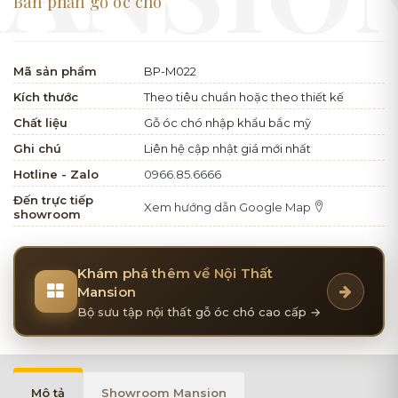
Bàn phấn gỗ óc chó
Mã sản phẩm
BP-M022
Kích thước
Theo tiêu chuẩn hoặc theo thiết kế
Chất liệu
Gỗ óc chó nhập khẩu bắc mỹ
Ghi chú
Liên hệ cập nhật giá mới nhất
Hotline - Zalo
0966.85.6666
Đến trực tiếp
Xem hướng dẫn Google Map
showroom
Khám phá thêm về Nội Thất
Mansion
Bộ sưu tập nội thất gỗ óc chó cao cấp →
Mô tả
Showroom Mansion