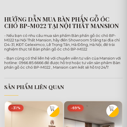
HƯỚNG DẪN MUA BÀN PHẤN GỖ ÓC
CHÓ BP-M022 TẠI NỘI THẤT MANSION
- Nếu bạn có nhu cầu mua sản phẩm Bàn phấn gỗ óc chó BP-
M022 tại Nội Thất Mansion, hãy đến Showroom 5 tầng tại địa chỉ
D4-31, KĐT Geleximco, Lê Trọng Tấn, Hà Đông, Hà Nội, để trải
nghiệm thực tế Bàn phấn gỗ óc chó BP-M022
- Bạn cũng có thể liên hệ với chuyên viên tư vấn của Mansion với
hotline: 0966.85.6666 để được hỗ trợ hoặc tư vấn sản phẩm Bàn
phấn gỗ óc chó BP-M022 , Mansion cam kết sẽ hỗ trợ 24/7.
SẢN PHẨM LIÊN QUAN
-31%
-69%