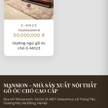
G-M023
75,000,000 đ
50,000,000 đ
Giường ngủ gỗ óc
chó G-M023
MANSION - NHÀ SẢN XUẤT NỘI THẤT
GỖ ÓC CHÓ CAO CẤP
Địa chỉ Showroom: Số D4-31, KĐT Geleximco, Lê Trọng Tấn,
Dương Nội, Hà Đông, Hà Nội