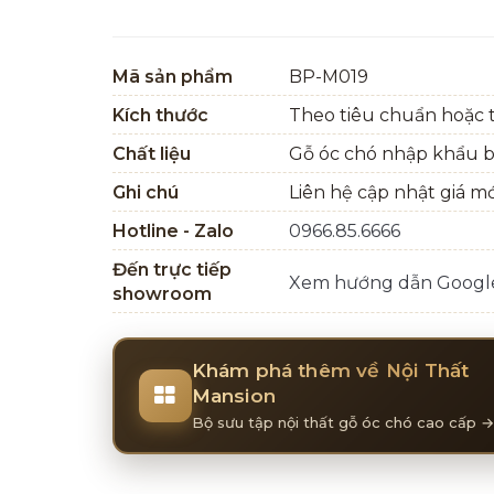
Mã sản phẩm
BP-M019
Kích thước
Theo tiêu chuẩn hoặc t
Chất liệu
Gỗ óc chó nhập khẩu 
Ghi chú
Liên hệ cập nhật giá m
Hotline - Zalo
0966.85.6666
Đến trực tiếp
Xem hướng dẫn Goog
showroom
Khám phá thêm về Nội Thất
Mansion
Bộ sưu tập nội thất gỗ óc chó cao cấp →