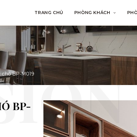
TRANG CHỦ
PHÒNG KHÁCH
PH
c chó BP-M019
Ó BP-