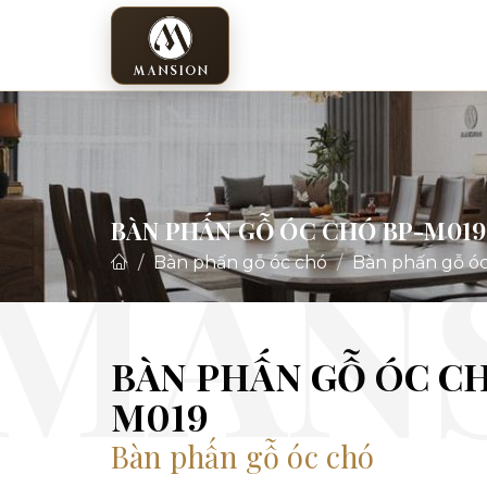
BÀN PHẤN GỖ ÓC CHÓ BP-M019
Bàn phấn gỗ óc chó
Bàn phấn gỗ ó
BÀN PHẤN GỖ ÓC CH
M019
Bàn phấn gỗ óc chó