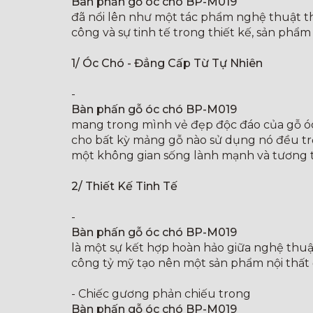
Bàn phấn gỗ óc chó BP-M019
đã nổi lên như một tác phẩm nghệ thuật thi
công và sự tinh tế trong thiết kế, sản phẩ
1/ Óc Chó - Đẳng Cấp Từ Tự Nhiên
-
Bàn phấn gỗ óc chó BP-M019
mang trong mình vẻ đẹp độc đáo của gỗ óc 
cho bất kỳ mảng gỗ nào sử dụng nó đều trở
một không gian sống lành mạnh và tương tá
2/ Thiết Kế Tinh Tế
-
Bàn phấn gỗ óc chó BP-M019
là một sự kết hợp hoàn hảo giữa nghệ thuật
công tỷ mỹ tạo nên một sản phẩm nội thất 
- Chiếc gương phản chiếu trong
Bàn phấn gỗ óc chó BP-M019