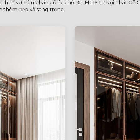
tinh tế với Bàn phấn gỗ óc chó BP-M019 từ Nội Thất Gỗ 
n thêm đẹp và sang trọng.