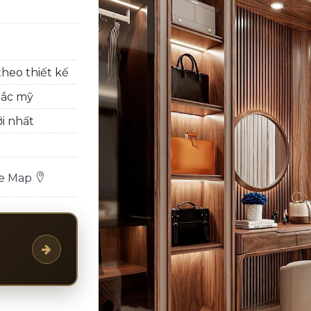
heo thiết kế
bắc mỹ
ới nhất
le Map