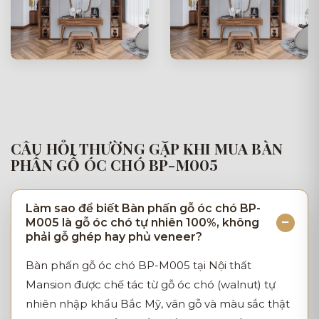
CÂU HỎI THƯỜNG GẶP KHI MUA BÀN
PHẤN GỖ ÓC CHÓ BP-M005
Làm sao để biết Bàn phấn gỗ óc chó BP-
M005 là gỗ óc chó tự nhiên 100%, không
phải gỗ ghép hay phủ veneer?
Bàn phấn gỗ óc chó BP-M005 tại Nội thất
Mansion được chế tác từ gỗ óc chó (walnut) tự
nhiên nhập khẩu Bắc Mỹ, vân gỗ và màu sắc thật