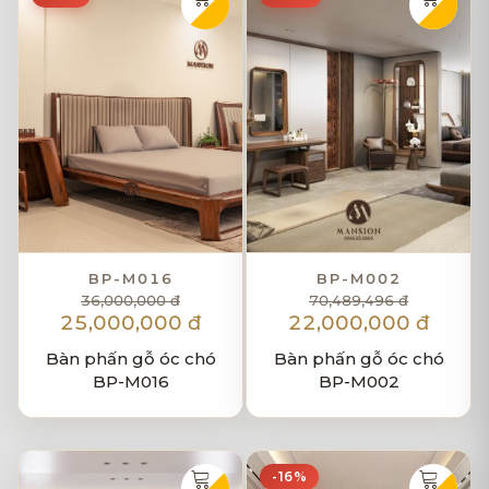
BP-M016
BP-M002
36,000,000 đ
70,489,496 đ
25,000,000 đ
22,000,000 đ
Bàn phấn gỗ óc chó
Bàn phấn gỗ óc chó
BP-M016
BP-M002
-16%