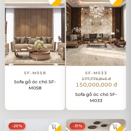
SF-M058
SF-M033
177,776,846 đ
Sofa gỗ óc chó SF-
150,000,000 đ
M058
Sofa gỗ óc chó SF-
M033
-20%
-31%