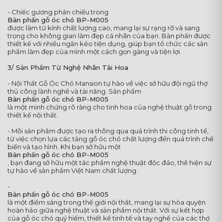
- Chiếc gương phản chiếu trong
Bàn phấn gỗ óc chó BP-M005
được làm từ kính chất lượng cao, mang lại sự rạng rỡ và sang
trọng cho không gian làm đẹp cá nhân của bạn. Bàn phấn được
thiết kế với nhiều ngăn kéo tiện dụng, giúp bạn tổ chức các sản
phẩm làm đẹp của mình một cách gọn gàng và tiện lợi.
3/ Sản Phẩm Từ Nghệ Nhân Tài Hoa
- Nội Thất Gỗ Óc Chó Mansion tự hào về việc sở hữu đội ngũ thợ
thủ công lành nghề và tài năng. Sản phẩm
Bàn phấn gỗ óc chó BP-M005
là một minh chứng rõ ràng cho tinh hoa của nghệ thuật gỗ trong
thiết kế nội thất.
- Mỗi sản phẩm được tạo ra thông qua quá trình thi công tinh tế,
từ việc chọn lựa các tảng gỗ óc chó chất lượng đến quá trình chế
biến và tạo hình. Khi bạn sở hữu một
Bàn phấn gỗ óc chó BP-M005
, bạn đang sở hữu một tác phẩm nghệ thuật độc đáo, thể hiện sự
tự hào về sản phẩm Việt Nam chất lượng.
-
Bàn phấn gỗ óc chó BP-M005
là một điểm sáng trong thế giới nội thất, mang lại sự hòa quyện
hoàn hảo giữa nghệ thuật và sản phẩm nội thất. Với sự kết hợp
của gỗ óc chó quý hiếm, thiết kế tinh tế và tay nghề của các thợ