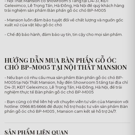
- Nội Thất Mansion có showroom 5 Tầng tại D4-31, KĐT
Geleximco, Lê Trọng Tấn, Hà Đông, Hà Nội để quý khách hàng
trải nghiệm sản phẩm Bàn phấn gỗ óc chó BP-M005
- Mansion luôn đảm bảo tuyệt đối về chất lượng và nguốn gốc
xuất xứ của vật liệu gỗ óc chó
- Chế độ bảo hành, đảm bảo uy tín, tin cậy cho mọi sản phẩm.
HƯỚNG DẪN MUA BÀN PHẤN GỖ ÓC
CHÓ BP-M005 TẠI NỘI THẤT MANSION
- Nếu bạn có nhu cầu mua sản phẩm Bàn phấn gỗ óc chó BP-
M005 tại Nội Thất Mansion, hãy đến Showroom 5 tầng tại địa chỉ
D4-31, KĐT Geleximco, Lê Trọng Tấn, Hà Đông, Hà Nội, để trải
nghiệm thực tế Bàn phấn gỗ óc chó BP-M005
- Bạn cũng có thể liên hệ với chuyên viên tư vấn của Mansion với
hotline: 0966.85.6666 để được hỗ trợ hoặc tư vấn sản phẩm Bàn
phấn gỗ óc chó BP-M005 , Mansion cam kết sẽ hỗ trợ 24/7.
SẢN PHẨM LIÊN QUAN