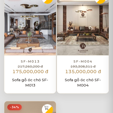
SF-M013
SF-M004
217,260,200 đ
193,308,311 đ
175,000,000 đ
135,000,000 đ
Sofa gỗ óc chó SF-
Sofa gỗ óc chó SF-
M013
M004
-34%