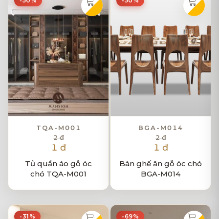
-50%
-50%
TQA-M001
BGA-M014
2 đ
2 đ
1 đ
1 đ
Tủ quần áo gỗ óc
Bàn ghế ăn gỗ óc chó
chó TQA-M001
BGA-M014
-31%
-69%