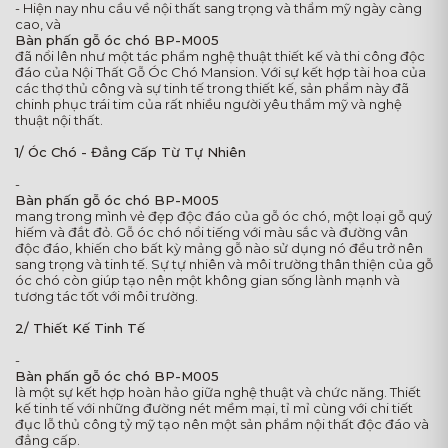
- Hiện nay nhu cầu về nội thất sang trọng và thẩm mỹ ngày càng
cao, và
Bàn phấn gỗ óc chó BP-M005
đã nổi lên như một tác phẩm nghệ thuật thiết kế và thi công độc
đáo của Nội Thất Gỗ Óc Chó Mansion. Với sự kết hợp tài hoa của
các thợ thủ công và sự tinh tế trong thiết kế, sản phẩm này đã
chinh phục trái tim của rất nhiều người yêu thẩm mỹ và nghệ
thuật nội thất.
1/ Óc Chó - Đẳng Cấp Từ Tự Nhiên
-
Bàn phấn gỗ óc chó BP-M005
mang trong mình vẻ đẹp độc đáo của gỗ óc chó, một loại gỗ quý
hiếm và đắt đỏ. Gỗ óc chó nổi tiếng với màu sắc và đường vân
độc đáo, khiến cho bất kỳ mảng gỗ nào sử dụng nó đều trở nên
sang trọng và tinh tế. Sự tự nhiên và môi trường thân thiện của gỗ
óc chó còn giúp tạo nên một không gian sống lành mạnh và
tương tác tốt với môi trường.
2/ Thiết Kế Tinh Tế
-
Bàn phấn gỗ óc chó BP-M005
là một sự kết hợp hoàn hảo giữa nghệ thuật và chức năng. Thiết
kế tinh tế với những đường nét mềm mại, tỉ mỉ cùng với chi tiết
đục lỗ thủ công tỷ mỹ tạo nên một sản phẩm nội thất độc đáo và
đẳng cấp.