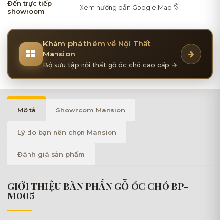
Đến trực tiếp
Xem hướng dẫn Google Map
showroom
Khám phá thêm về Nội Thất
Mansion
Bộ sưu tập nội thất gỗ óc chó cao cấp →
Mô tả
Showroom Mansion
Lý do bạn nên chọn Mansion
Đánh giá sản phẩm
GIỚI THIỆU BÀN PHẤN GỖ ÓC CHÓ BP-
M005