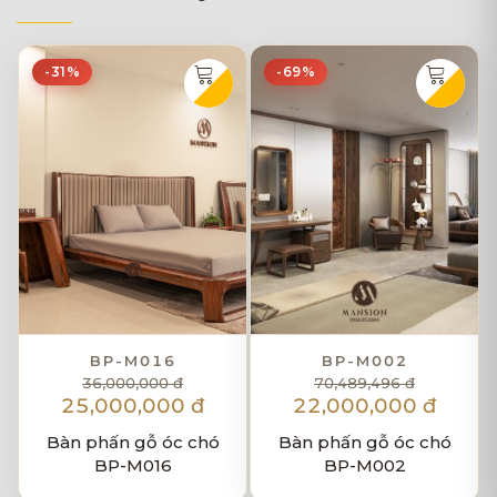
-31%
-69%
BP-M016
BP-M002
36,000,000 đ
70,489,496 đ
25,000,000 đ
22,000,000 đ
Bàn phấn gỗ óc chó
Bàn phấn gỗ óc chó
BP-M016
BP-M002