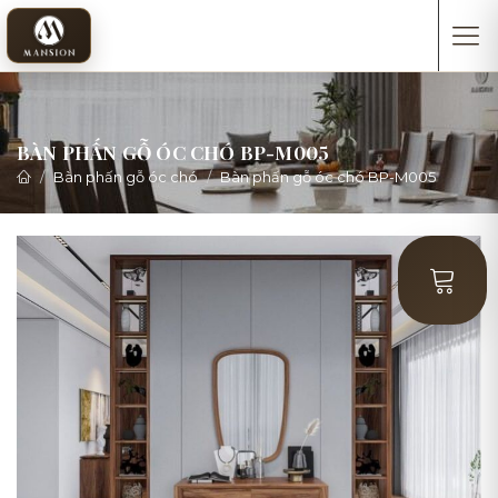
BÀN PHẤN GỖ ÓC CHÓ BP-M005
Bàn phấn gỗ óc chó
Bàn phấn gỗ óc chó BP-M005