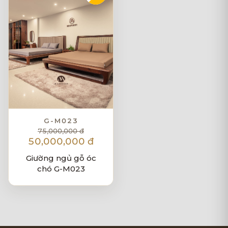
G-M023
75,000,000 đ
50,000,000 đ
Giường ngủ gỗ óc
chó G-M023