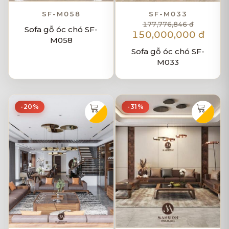
SF-M058
SF-M033
177,776,846 đ
Sofa gỗ óc chó SF-
150,000,000 đ
M058
Sofa gỗ óc chó SF-
M033
-20%
-31%