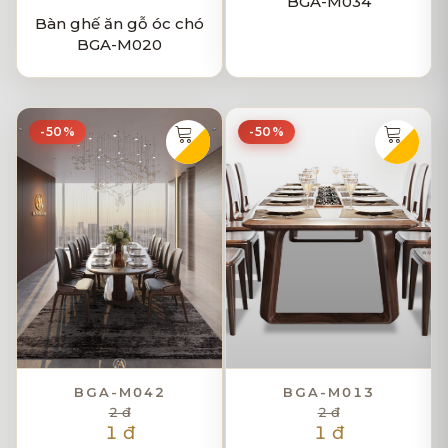
BGA-M034
Bàn ghế ăn gỗ óc chó
BGA-M020
-50%
-50%
BGA-M042
BGA-M013
2 đ
2 đ
1 đ
1 đ