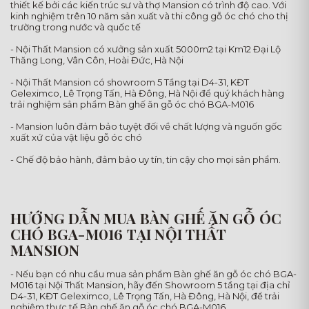
thiết kế bởi các kiến trúc sư và thợ Mansion có trình độ cao. Với
kinh nghiệm trên 10 năm sản xuất và thi công gỗ óc chó cho thị
trường trong nước và quốc tế
- Nội Thất Mansion có xưởng sản xuất 5000m2 tại Km12 Đại Lộ
Thăng Long, Vân Côn, Hoài Đức, Hà Nội
- Nội Thất Mansion có showroom 5 Tầng tại D4-31, KĐT
Geleximco, Lê Trọng Tấn, Hà Đông, Hà Nội để quý khách hàng
trải nghiệm sản phẩm Bàn ghế ăn gỗ óc chó BGA-M016
- Mansion luôn đảm bảo tuyệt đối về chất lượng và nguốn gốc
xuất xứ của vật liệu gỗ óc chó
- Chế độ bảo hành, đảm bảo uy tín, tin cậy cho mọi sản phẩm.
HƯỚNG DẪN MUA BÀN GHẾ ĂN GỖ ÓC
CHÓ BGA-M016 TẠI NỘI THẤT
MANSION
- Nếu bạn có nhu cầu mua sản phẩm Bàn ghế ăn gỗ óc chó BGA-
M016 tại Nội Thất Mansion, hãy đến Showroom 5 tầng tại địa chỉ
D4-31, KĐT Geleximco, Lê Trọng Tấn, Hà Đông, Hà Nội, để trải
nghiệm thực tế Bàn ghế ăn gỗ óc chó BGA-M016