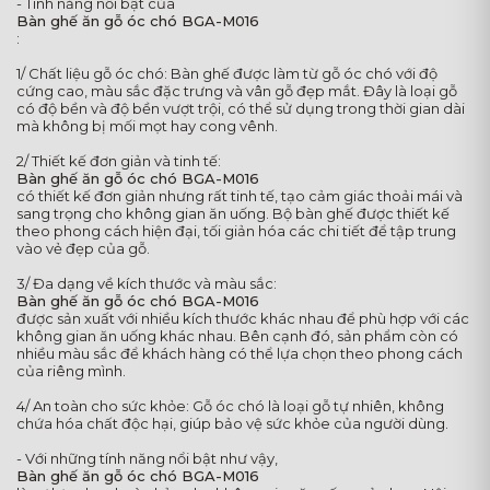
- Tính năng nổi bật của
Bàn ghế ăn gỗ óc chó BGA-M016
:
1/ Chất liệu gỗ óc chó: Bàn ghế được làm từ gỗ óc chó với độ
cứng cao, màu sắc đặc trưng và vân gỗ đẹp mắt. Đây là loại gỗ
có độ bền và độ bền vượt trội, có thể sử dụng trong thời gian dài
mà không bị mối mọt hay cong vênh.
2/ Thiết kế đơn giản và tinh tế:
Bàn ghế ăn gỗ óc chó BGA-M016
có thiết kế đơn giản nhưng rất tinh tế, tạo cảm giác thoải mái và
sang trọng cho không gian ăn uống. Bộ bàn ghế được thiết kế
theo phong cách hiện đại, tối giản hóa các chi tiết để tập trung
vào vẻ đẹp của gỗ.
3/ Đa dạng về kích thước và màu sắc:
Bàn ghế ăn gỗ óc chó BGA-M016
được sản xuất với nhiều kích thước khác nhau để phù hợp với các
không gian ăn uống khác nhau. Bên cạnh đó, sản phẩm còn có
nhiều màu sắc để khách hàng có thể lựa chọn theo phong cách
của riêng mình.
4/ An toàn cho sức khỏe: Gỗ óc chó là loại gỗ tự nhiên, không
chứa hóa chất độc hại, giúp bảo vệ sức khỏe của người dùng.
- Với những tính năng nổi bật như vậy,
Bàn ghế ăn gỗ óc chó BGA-M016