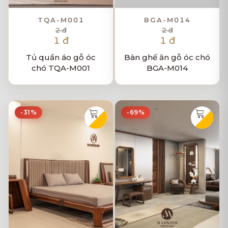
TQA-M001
BGA-M014
2 đ
2 đ
1 đ
1 đ
Tủ quần áo gỗ óc
Bàn ghế ăn gỗ óc chó
chó TQA-M001
BGA-M014
-31%
-69%