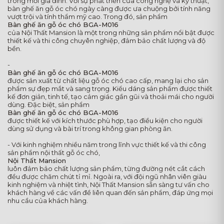
trong mỗi gia đình. Với sự phát triển của công nghệ và kỹ thuật,
bàn ghế ăn gỗ óc chó ngày càng được ưa chuộng bởi tính năng
vượt trội và tính thẩm mỹ cao. Trong đó, sản phẩm
Bàn ghế ăn gỗ óc chó BGA-M016
của Nội Thất Mansion là một trong những sản phẩm nổi bật được
thiết kế và thi công chuyên nghiệp, đảm bảo chất lượng và độ
bền.
-
Bàn ghế ăn gỗ óc chó BGA-M016
được sản xuất từ chất liệu gỗ óc chó cao cấp, mang lại cho sản
phẩm sự đẹp mắt và sang trọng. Kiểu dáng sản phẩm được thiết
kế đơn giản, tinh tế, tạo cảm giác gần gũi và thoải mái cho người
dùng. Đặc biệt, sản phẩm
Bàn ghế ăn gỗ óc chó BGA-M016
được thiết kế với kích thước phù hợp, tạo điều kiện cho người
dùng sử dụng và bài trí trong không gian phòng ăn.
- Với kinh nghiệm nhiều năm trong lĩnh vực thiết kế và thi công
sản phẩm nội thất gỗ óc chó,
Nội Thất Mansion
luôn đảm bảo chất lượng sản phẩm, từng đường nét cắt cách
đều được chăm chút tỉ mỉ. Ngoài ra, với đội ngũ nhân viên giàu
kinh nghiệm và nhiệt tình, Nội Thất Mansion sẵn sàng tư vấn cho
khách hàng về các vấn đề liên quan đến sản phẩm, đáp ứng mọi
nhu cầu của khách hàng.