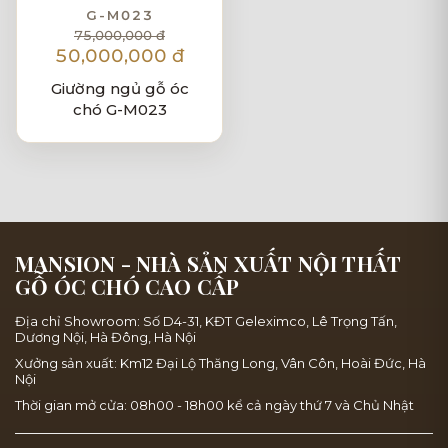
G-M023
75,000,000 đ
50,000,000 đ
Giường ngủ gỗ óc
chó G-M023
MANSION - NHÀ SẢN XUẤT NỘI THẤT
GỖ ÓC CHÓ CAO CẤP
Địa chỉ Showroom: Số D4-31, KĐT Geleximco, Lê Trọng Tấn,
Dương Nội, Hà Đông, Hà Nội
Xưởng sản xuất: Km12 Đại Lộ Thăng Long, Vân Côn, Hoài Đức, Hà
Nội
Thời gian mở cửa: 08h00 - 18h00 kể cả ngày thứ 7 và Chủ Nhật