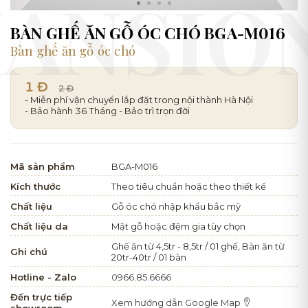
BÀN GHẾ ĂN GỖ ÓC CHÓ BGA-M016
Bàn ghế ăn gỗ óc chó
1 Đ
2 Đ
- Miễn phí vận chuyển lắp đặt trong nội thành Hà Nội
- Bảo hành 36 Tháng - Bảo trì trọn đời
Mã sản phẩm
BGA-M016
Kích thước
Theo tiêu chuẩn hoặc theo thiết kế
Chất liệu
Gỗ óc chó nhập khẩu bắc mỹ
Chất liệu da
Mặt gỗ hoặc đệm gia tùy chọn
Ghế ăn từ 4,5tr - 8,5tr / 01 ghế, Bàn ăn từ
Ghi chú
20tr-40tr / 01 bàn
Hotline - Zalo
0966.85.6666
Đến trực tiếp
Xem hướng dẫn Google Map
showroom