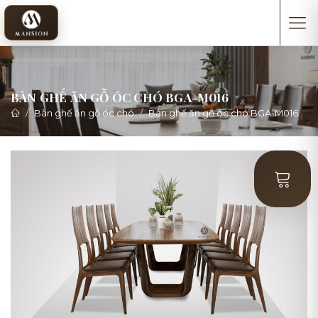
BÀN GHẾ ĂN GỖ ÓC CHÓ BGA-M016
Bàn ghế ăn gỗ óc chó
Bàn ghế ăn gỗ óc chó BGA-M016