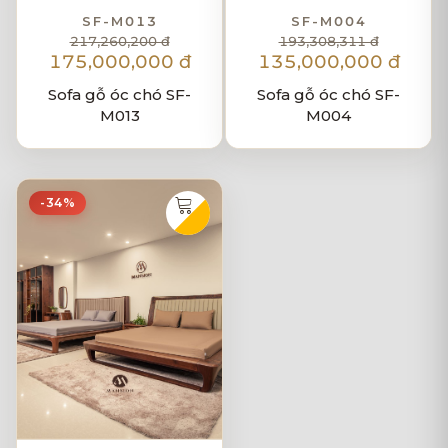
SF-M013
SF-M004
217,260,200 đ
193,308,311 đ
175,000,000 đ
135,000,000 đ
Sofa gỗ óc chó SF-
Sofa gỗ óc chó SF-
M013
M004
-34%