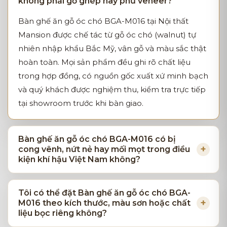
không phải gỗ ghép hay phủ veneer?
Bàn ghế ăn gỗ óc chó BGA-M016 tại Nội thất
Mansion được chế tác từ gỗ óc chó (walnut) tự
nhiên nhập khẩu Bắc Mỹ, vân gỗ và màu sắc thật
hoàn toàn. Mọi sản phẩm đều ghi rõ chất liệu
trong hợp đồng, có nguồn gốc xuất xứ minh bạch
và quý khách được nghiệm thu, kiểm tra trực tiếp
tại showroom trước khi bàn giao.
Bàn ghế ăn gỗ óc chó BGA-M016 có bị
cong vênh, nứt nẻ hay mối mọt trong điều
kiện khí hậu Việt Nam không?
Tôi có thể đặt Bàn ghế ăn gỗ óc chó BGA-
M016 theo kích thước, màu sơn hoặc chất
liệu bọc riêng không?