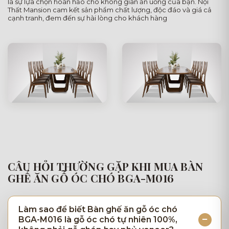
là sự lựa chọn hoàn hảo cho không gian ăn uống của bạn. Nội
Thất Mansion cam kết sản phẩm chất lượng, độc đáo và giá cả
cạnh tranh, đem đến sự hài lòng cho khách hàng
CÂU HỎI THƯỜNG GẶP KHI MUA BÀN
GHẾ ĂN GỖ ÓC CHÓ BGA-M016
Làm sao để biết Bàn ghế ăn gỗ óc chó
BGA-M016 là gỗ óc chó tự nhiên 100%,