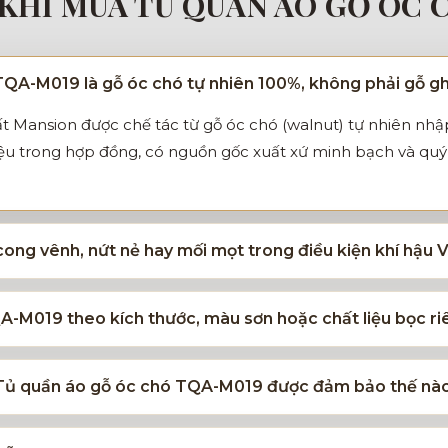
KHI MUA TỦ QUẦN ÁO GỖ ÓC 
TQA-M019 là gỗ óc chó tự nhiên 100%, không phải gỗ g
t Mansion được chế tác từ gỗ óc chó (walnut) tự nhiên nhậ
iệu trong hợp đồng, có nguồn gốc xuất xứ minh bạch và quý 
ong vênh, nứt nẻ hay mối mọt trong điều kiện khí hậu
A-M019 theo kích thước, màu sơn hoặc chất liệu bọc r
a Tủ quần áo gỗ óc chó TQA-M019 được đảm bảo thế nà