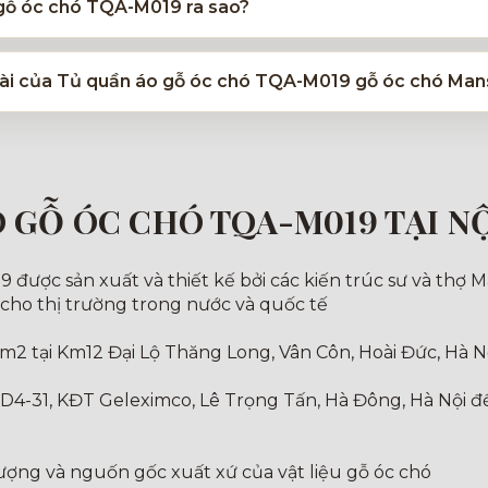
 gỗ óc chó TQA-M019 ra sao?
u dài của Tủ quần áo gỗ óc chó TQA-M019 gỗ óc chó Man
O GỖ ÓC CHÓ TQA-M019 TẠI N
ược sản xuất và thiết kế bởi các kiến trúc sư và thợ Ma
 cho thị trường trong nước và quốc tế
m2 tại Km12 Đại Lộ Thăng Long, Vân Côn, Hoài Đức, Hà N
 D4-31, KĐT Geleximco, Lê Trọng Tấn, Hà Đông, Hà Nội 
lượng và nguốn gốc xuất xứ của vật liệu gỗ óc chó