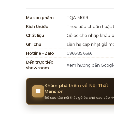
Mã sản phẩm
TQA-M019
Kích thước
Theo tiêu chuẩn hoặc t
Chất liệu
Gỗ óc chó nhập khẩu 
Ghi chú
Liên hệ cập nhật giá m
Hotline - Zalo
0966.85.6666
Đến trực tiếp
Xem hướng dẫn Goog
showroom
Khám phá thêm về Nội Thất
Mansion
Bộ sưu tập nội thất gỗ óc chó cao cấp →