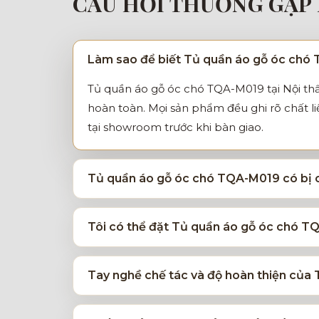
CÂU HỎI THƯỜNG GẶP 
Làm sao để biết Tủ quần áo gỗ óc chó 
Tủ quần áo gỗ óc chó TQA-M019 tại Nội thấ
hoàn toàn. Mọi sản phẩm đều ghi rõ chất l
tại showroom trước khi bàn giao.
Tủ quần áo gỗ óc chó TQA-M019 có bị c
Tôi có thể đặt Tủ quần áo gỗ óc chó TQ
Tay nghề chế tác và độ hoàn thiện củ