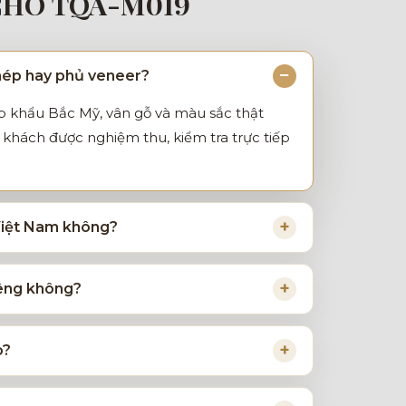
CHÓ TQA-M019
hép hay phủ veneer?
p khẩu Bắc Mỹ, vân gỗ và màu sắc thật
khách được nghiệm thu, kiểm tra trực tiếp
 Việt Nam không?
iêng không?
o?