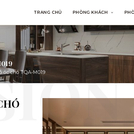
TRANG CHỦ
PHÒNG KHÁCH
PH
M019
ỗ óc chó TQA-M019
 CHÓ