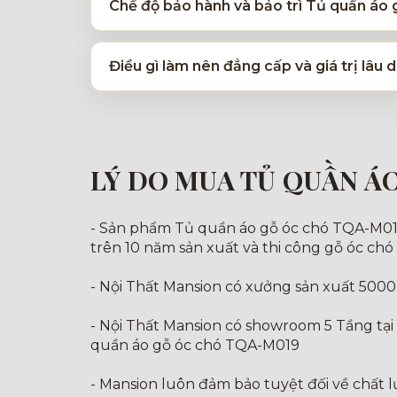
Chế độ bảo hành và bảo trì Tủ quần áo
Điều gì làm nên đẳng cấp và giá trị lâ
LÝ DO MUA TỦ QUẦN Á
- Sản phẩm Tủ quần áo gỗ óc chó TQA-M019 đ
trên 10 năm sản xuất và thi công gỗ óc chó
- Nội Thất Mansion có xưởng sản xuất 5000
- Nội Thất Mansion có showroom 5 Tầng tại
quần áo gỗ óc chó TQA-M019
- Mansion luôn đảm bảo tuyệt đối về chất 