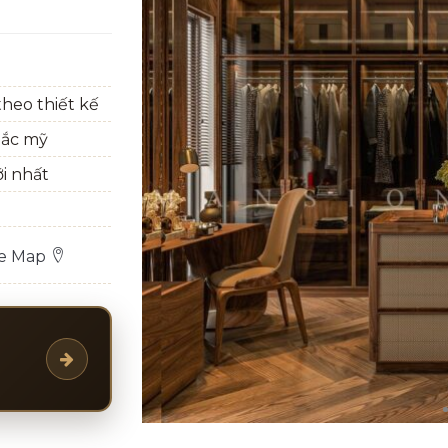
heo thiết kế
bắc mỹ
ới nhất
le Map