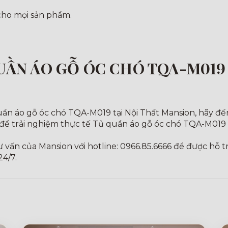
 cho mọi sản phẩm.
ẦN ÁO GỖ ÓC CHÓ TQA-M019 
n áo gỗ óc chó TQA-M019 tại Nội Thất Mansion, hãy đến
 để trải nghiệm thực tế Tủ quần áo gỗ óc chó TQA-M019
tư vấn của Mansion với hotline: 0966.85.6666 để được hỗ
24/7.