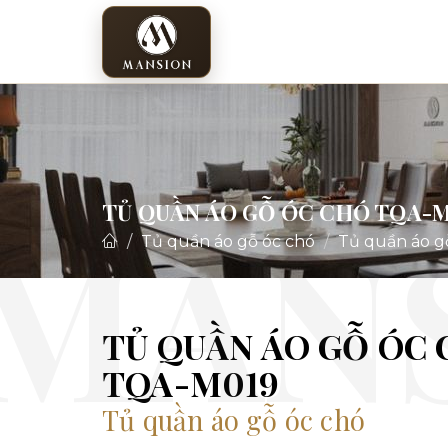
TỦ QUẦN ÁO GỖ ÓC CHÓ TQA-
Tủ quần áo gỗ óc chó
Tủ quần áo g
TỦ QUẦN ÁO GỖ ÓC
TQA-M019
Tủ quần áo gỗ óc chó