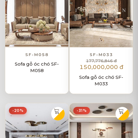
SF-M058
SF-M033
177,776,846 đ
Sofa gỗ óc chó SF-
150,000,000 đ
M058
Sofa gỗ óc chó SF-
M033
-20%
-31%