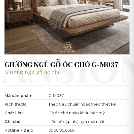
GIƯỜNG NGỦ GỖ ÓC CHÓ G-M037
Giường ngủ gỗ óc chó
Mã sản phẩm
G-M037
Kích thước
Theo tiêu chuẩn hoặc theo thiết kế
Chất liệu
Gỗ óc chó nhập khẩu bắc mỹ
Ghi chú
Liên hệ cập nhật giá mới nhất
Hotline - Zalo
0966.85.6666