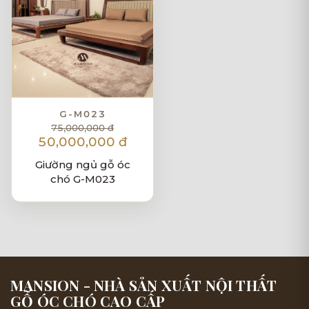
G-M023
75,000,000 đ
50,000,000 đ
Giường ngủ gỗ óc
chó G-M023
MANSION - NHÀ SẢN XUẤT NỘI THẤT
GỖ ÓC CHÓ CAO CẤP