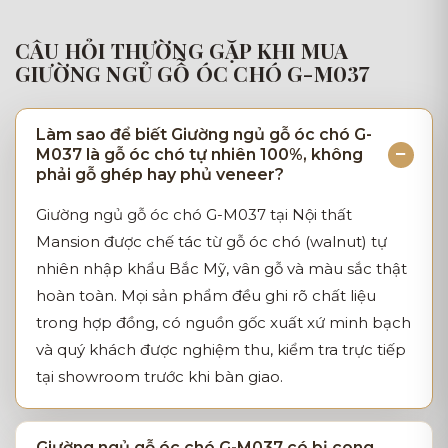
CÂU HỎI THƯỜNG GẶP KHI MUA
GIƯỜNG NGỦ GỖ ÓC CHÓ G-M037
Làm sao để biết Giường ngủ gỗ óc chó G-
M037 là gỗ óc chó tự nhiên 100%, không
phải gỗ ghép hay phủ veneer?
Giường ngủ gỗ óc chó G-M037 tại Nội thất
Mansion được chế tác từ gỗ óc chó (walnut) tự
nhiên nhập khẩu Bắc Mỹ, vân gỗ và màu sắc thật
hoàn toàn. Mọi sản phẩm đều ghi rõ chất liệu
trong hợp đồng, có nguồn gốc xuất xứ minh bạch
và quý khách được nghiệm thu, kiểm tra trực tiếp
tại showroom trước khi bàn giao.
Giường ngủ gỗ óc chó G-M037 có bị cong