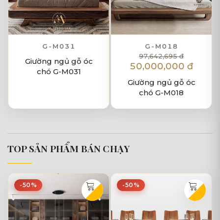
G-M031
G-M018
97,642,695 đ
Giường ngủ gỗ óc
50,000,000 đ
chó G-M031
Giường ngủ gỗ óc
chó G-M018
TOP SẢN PHẨM BÁN CHẠY
-50%
-50%