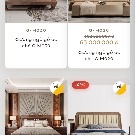
G-M030
G-M020
102,526,907 đ
Giường ngủ gỗ óc
63,000,000 đ
chó G-M030
Giường ngủ gỗ óc
chó G-M020
-49%