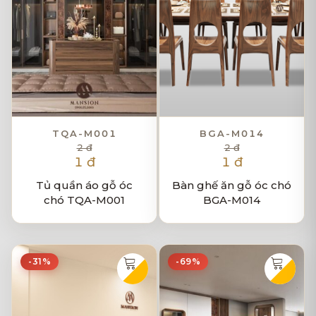
TQA-M001
BGA-M014
2 đ
2 đ
1 đ
1 đ
Tủ quần áo gỗ óc
Bàn ghế ăn gỗ óc chó
chó TQA-M001
BGA-M014
-31%
-69%