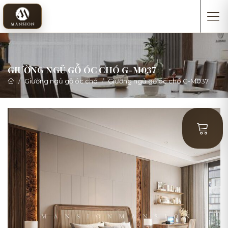
GIƯỜNG NGỦ GỖ ÓC CHÓ G-M037
Giường ngủ gỗ óc chó
Giường ngủ gỗ óc chó G-M037