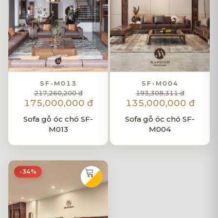
SF-M013
SF-M004
217,260,200 đ
193,308,311 đ
175,000,000 đ
135,000,000 đ
Sofa gỗ óc chó SF-
Sofa gỗ óc chó SF-
M013
M004
-34%