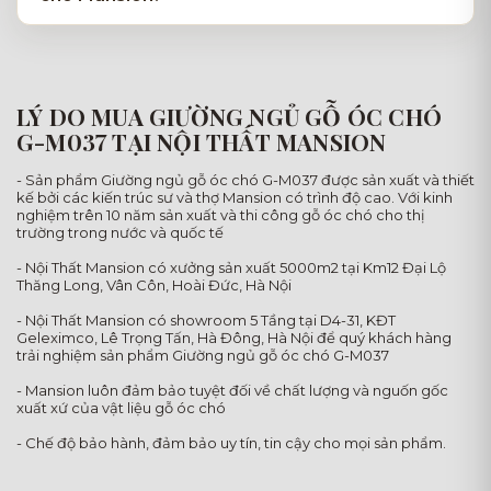
LÝ DO MUA GIƯỜNG NGỦ GỖ ÓC CHÓ
G-M037 TẠI NỘI THẤT MANSION
- Sản phẩm Giường ngủ gỗ óc chó G-M037 được sản xuất và thiết
kế bởi các kiến trúc sư và thợ Mansion có trình độ cao. Với kinh
nghiệm trên 10 năm sản xuất và thi công gỗ óc chó cho thị
trường trong nước và quốc tế
- Nội Thất Mansion có xưởng sản xuất 5000m2 tại Km12 Đại Lộ
Thăng Long, Vân Côn, Hoài Đức, Hà Nội
- Nội Thất Mansion có showroom 5 Tầng tại D4-31, KĐT
Geleximco, Lê Trọng Tấn, Hà Đông, Hà Nội để quý khách hàng
trải nghiệm sản phẩm Giường ngủ gỗ óc chó G-M037
- Mansion luôn đảm bảo tuyệt đối về chất lượng và nguốn gốc
xuất xứ của vật liệu gỗ óc chó
- Chế độ bảo hành, đảm bảo uy tín, tin cậy cho mọi sản phẩm.