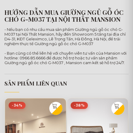
HƯỚNG DẪN MUA GIƯỜNG NGỦ GỖ ÓC
CHÓ G-M037 TẠI NỘI THẤT MANSION
- Nếu bạn có nhu cầu mua sản phẩm Giường ngủ gỗ óc chó G-
M037 tại Nội Thất Mansion, hãy đến Showroom 5 tầng tại địa chỉ
D4-31, KĐT Geleximco, Lê Trọng Tấn, Hà Đông, Hà Nội, để trải
nghiệm thực tế Giường ngủ gỗ óc chó G-M037
- Bạn cũng có thể liên hệ với chuyên viên tư vấn của Mansion với
hotline: 0966.85.6666 để được hỗ trợ hoặc tư vấn sản phẩm
Giường ngủ gỗ óc chó G-M037 , Mansion cam kết sẽ hỗ trợ 24/7.
SẢN PHẨM LIÊN QUAN
-34%
-38%