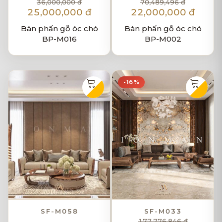
36,000,000 đ
70,489,496 đ
25,000,000 đ
22,000,000 đ
Bàn phấn gỗ óc chó
Bàn phấn gỗ óc chó
BP-M016
BP-M002
-16%
SF-M058
SF-M033
177,776,846 đ