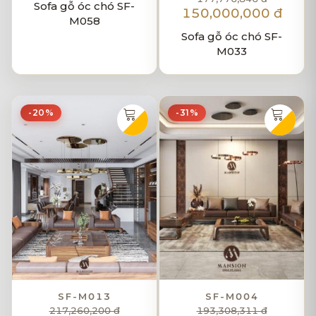
Sofa gỗ óc chó SF-
150,000,000 đ
M058
Sofa gỗ óc chó SF-
M033
-20%
-31%
SF-M013
SF-M004
217,260,200 đ
193,308,311 đ