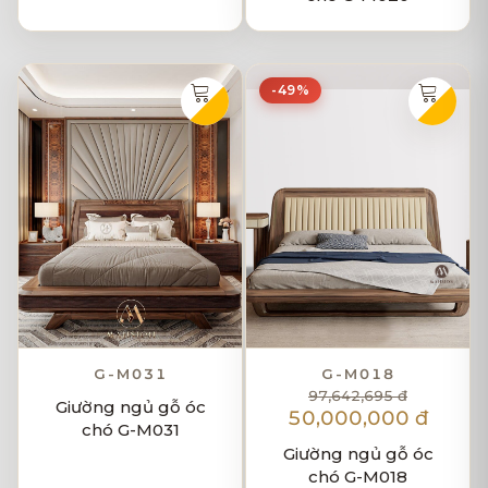
-49%
G-M031
G-M018
97,642,695 đ
Giường ngủ gỗ óc
50,000,000 đ
chó G-M031
Giường ngủ gỗ óc
chó G-M018