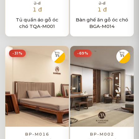
2 đ
2 đ
1 đ
1 đ
Tủ quần áo gỗ óc
Bàn ghế ăn gỗ óc chó
chó TQA-M001
BGA-M014
-31%
-69%
BP-M016
BP-M002