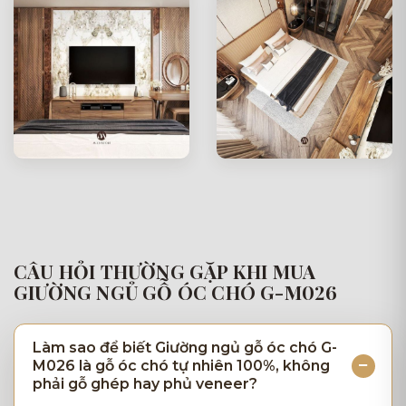
CÂU HỎI THƯỜNG GẶP KHI MUA
GIƯỜNG NGỦ GỖ ÓC CHÓ G-M026
Làm sao để biết Giường ngủ gỗ óc chó G-
M026 là gỗ óc chó tự nhiên 100%, không
phải gỗ ghép hay phủ veneer?