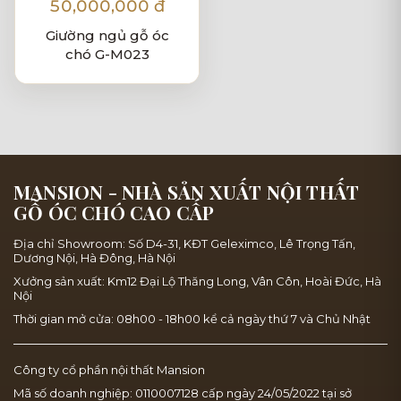
50,000,000 đ
Giường ngủ gỗ óc
chó G-M023
MANSION - NHÀ SẢN XUẤT NỘI THẤT
GỖ ÓC CHÓ CAO CẤP
Địa chỉ Showroom: Số D4-31, KĐT Geleximco, Lê Trọng Tấn,
Dương Nội, Hà Đông, Hà Nội
Xưởng sản xuất: Km12 Đại Lộ Thăng Long, Vân Côn, Hoài Đức, Hà
Nội
Thời gian mở cửa: 08h00 - 18h00 kể cả ngày thứ 7 và Chủ Nhật
Công ty cổ phần nội thất Mansion
Mã số doanh nghiệp: 0110007128 cấp ngày 24/05/2022 tại sở