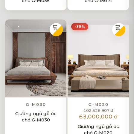
chó G-M035
chó G-M014
-39%
G-M030
G-M020
102,526,907 đ
Giường ngủ gỗ óc
63,000,000 đ
chó G-M030
Giường ngủ gỗ óc
chó G-M020