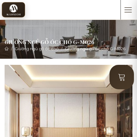
GIƯỜNG NGỦ GỖ ÓC CHÓ G-M026
Giường ngủ gỗ óc chó
Giường ngủ gỗ óc chó G-M026