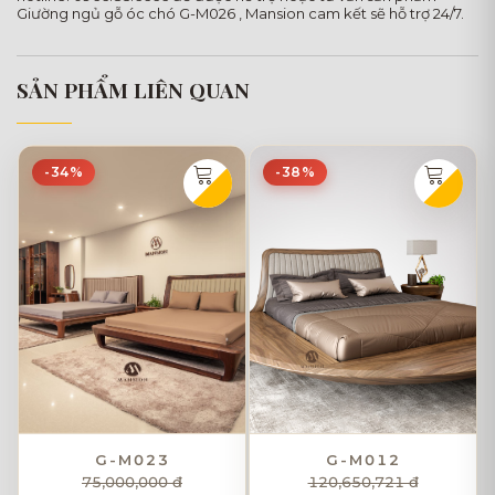
Giường ngủ gỗ óc chó G-M026 , Mansion cam kết sẽ hỗ trợ 24/7.
SẢN PHẨM LIÊN QUAN
-34%
-38%
G-M023
G-M012
75,000,000 đ
120,650,721 đ