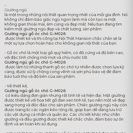
-
Giường ngủ
là một trong những nội thất quan trọng nhất của mỗi gia đình. Nó
không chỉ đảm bảo giấc ngủ ngon lành mà còn tạo ra một
không gian thoải mái, ấm cúng và đẹp mắt. Nếu bạn đang tìm
kiếm một giường ngủ đẹp và chất lượng, sản phẩm
Giường ngủ gỗ óc chó G-M026
được thiết kế và thi công tại Nội Thất Mansion chắc chắn sẽ là
một sự lựa chọn hoàn hảo cho không gian nội thất của bạn.
- Gỗ óc chó là một loại gỗ quý hiếm, có độ cứng và độ bền cao,
với đặc tính chống mối mọt và chịu nước tốt.
Giường ngủ gỗ óc chó G-M026
được làm từ những thanh gỗ óc chó tự nhiên được chọn lựa kỹ
càng, được xử lý chống cong vênh và sơn phủ bảo vệ để đảm
bảo tuổi thọ và độ bền của sản phẩm.
- Về thiết kế,
Giường ngủ gỗ óc chó G-M026
có kiểu dáng đơn giản nhưng rất tinh tế và hiện đại. Mặt giường
được thiết kế với họa tiết gỗ đan xen tinh tế, tạo nên một vẻ đẹp
sang trọng và độc đáo cho sản phẩm. Chiếc giường ngủ này còn
được trang bị các ngăn kéo rộng rãi, giúp bạn dễ dàng lưu trữ
các vật dụng cá nhân và quần áo. Các chi tiết khác như chân
giường và đầu giường được thiết kế chắc chắn, đảm bảo sự ổn
định và an toàn khi sử dụng.