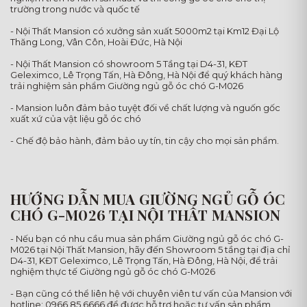
trường trong nước và quốc tế
- Nội Thất Mansion có xưởng sản xuất 5000m2 tại Km12 Đại Lộ
Thăng Long, Vân Côn, Hoài Đức, Hà Nội
- Nội Thất Mansion có showroom 5 Tầng tại D4-31, KĐT
Geleximco, Lê Trọng Tấn, Hà Đông, Hà Nội để quý khách hàng
trải nghiệm sản phẩm Giường ngủ gỗ óc chó G-M026
- Mansion luôn đảm bảo tuyệt đối về chất lượng và nguốn gốc
xuất xứ của vật liệu gỗ óc chó
- Chế độ bảo hành, đảm bảo uy tín, tin cậy cho mọi sản phẩm.
HƯỚNG DẪN MUA GIƯỜNG NGỦ GỖ ÓC
CHÓ G-M026 TẠI NỘI THẤT MANSION
- Nếu bạn có nhu cầu mua sản phẩm Giường ngủ gỗ óc chó G-
M026 tại Nội Thất Mansion, hãy đến Showroom 5 tầng tại địa chỉ
D4-31, KĐT Geleximco, Lê Trọng Tấn, Hà Đông, Hà Nội, để trải
nghiệm thực tế Giường ngủ gỗ óc chó G-M026
- Bạn cũng có thể liên hệ với chuyên viên tư vấn của Mansion với
hotline: 0966.85.6666 để được hỗ trợ hoặc tư vấn sản phẩm