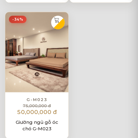
-34%
G-M023
75,000,000 đ
50,000,000 đ
Giường ngủ gỗ óc
chó G-M023