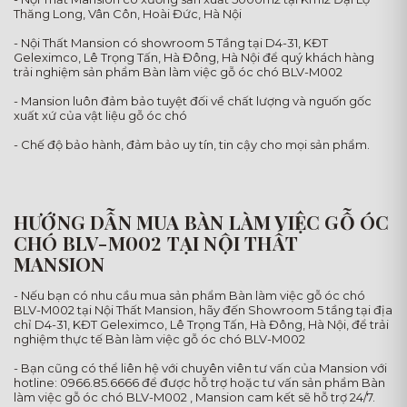
Thăng Long, Vân Côn, Hoài Đức, Hà Nội
- Nội Thất Mansion có showroom 5 Tầng tại D4-31, KĐT
Geleximco, Lê Trọng Tấn, Hà Đông, Hà Nội để quý khách hàng
trải nghiệm sản phẩm Bàn làm việc gỗ óc chó BLV-M002
- Mansion luôn đảm bảo tuyệt đối về chất lượng và nguốn gốc
xuất xứ của vật liệu gỗ óc chó
- Chế độ bảo hành, đảm bảo uy tín, tin cậy cho mọi sản phẩm.
HƯỚNG DẪN MUA BÀN LÀM VIỆC GỖ ÓC
CHÓ BLV-M002 TẠI NỘI THẤT
MANSION
- Nếu bạn có nhu cầu mua sản phẩm Bàn làm việc gỗ óc chó
BLV-M002 tại Nội Thất Mansion, hãy đến Showroom 5 tầng tại địa
chỉ D4-31, KĐT Geleximco, Lê Trọng Tấn, Hà Đông, Hà Nội, để trải
nghiệm thực tế Bàn làm việc gỗ óc chó BLV-M002
- Bạn cũng có thể liên hệ với chuyên viên tư vấn của Mansion với
hotline: 0966.85.6666 để được hỗ trợ hoặc tư vấn sản phẩm Bàn
làm việc gỗ óc chó BLV-M002 , Mansion cam kết sẽ hỗ trợ 24/7.