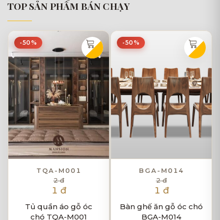
TOP SẢN PHẨM BÁN CHẠY
-50%
-50%
TQA-M001
BGA-M014
2 đ
2 đ
1 đ
1 đ
Tủ quần áo gỗ óc
Bàn ghế ăn gỗ óc chó
chó TQA-M001
BGA-M014