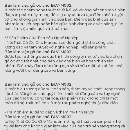
-
Bàn làm việc gỗ óc chó BLV-M002
là một tác phẩm nghệ thuật thiết kế. Với đường nét tinh tế và hiện
đại, sản phẩm này mang đến sự quý phái và tạo điểm nhấn tuyệt
vời cho không gian làm việc của bạn. Điểm đặc biệt của sản
phẩm là sự kết hợp hoàn hảo giữa hình dạng và chức năng, giúp
bạn làm việc hiệu quả và thoải mái.
3/ Sản Phẩm Của Tình Yêu Nghề Nghiệp
- Nội Thất Gỗ Óc Chó Mansion có đội ngũ thợ thủ công chất
lượng cao và tâm huyết với nghề nghiệp. Mỗi sản phẩm
Bàn làm việc gỗ óc chó BLV-M002
được tạo ra thông qua quá trình thi công tỷ mỹ, từ việc lựa chọn
gỗ óc chó tốt nhất cho đến việc chế biến và hoàn thiện sản
phẩm. Điều này đảm bảo rằng bạn sẽ sở hữu một sản phẩm chất
lượng vượt trội, đẳng cấp và bền vững.
-
Bàn làm việc gỗ óc chó BLV-M002
là một biểu tượng của sự hoàn hảo, thẩm mỹ và chất lượng trong
nội thất. Với gỗ óc chó quý hiếm, thiết kế đẳng cấp và tay nghề
của các thợ thủ công tài hoa, sản phẩm này không chỉ là một
món đồ nội thất mà còn là một tác phẩm nghệ thuật độc đáo.
- Trải nghiệm sự đẳng cấp và thẩm mỹ tinh tế với
Bàn làm việc gỗ óc chó BLV-M002
từ Nội Thất Gỗ Óc Chó Mansion, nơi nghệ thuật và sản phẩm hội
tụ để làm cho không gian làm việc của bạn trở nên sang trọng và