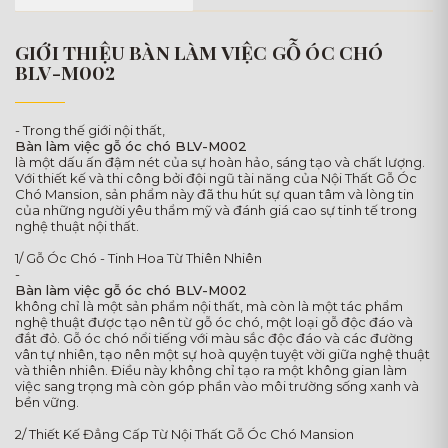
GIỚI THIỆU BÀN LÀM VIỆC GỖ ÓC CHÓ
BLV-M002
- Trong thế giới nội thất,
Bàn làm việc gỗ óc chó BLV-M002
là một dấu ấn đậm nét của sự hoàn hảo, sáng tạo và chất lượng.
Với thiết kế và thi công bởi đội ngũ tài năng của Nội Thất Gỗ Óc
Chó Mansion, sản phẩm này đã thu hút sự quan tâm và lòng tin
của những người yêu thẩm mỹ và đánh giá cao sự tinh tế trong
nghệ thuật nội thất.
1/ Gỗ Óc Chó - Tinh Hoa Từ Thiên Nhiên
-
Bàn làm việc gỗ óc chó BLV-M002
không chỉ là một sản phẩm nội thất, mà còn là một tác phẩm
nghệ thuật được tạo nên từ gỗ óc chó, một loại gỗ độc đáo và
đắt đỏ. Gỗ óc chó nổi tiếng với màu sắc độc đáo và các đường
vân tự nhiên, tạo nên một sự hoà quyện tuyệt vời giữa nghệ thuật
và thiên nhiên. Điều này không chỉ tạo ra một không gian làm
việc sang trọng mà còn góp phần vào môi trường sống xanh và
bền vững.
2/ Thiết Kế Đẳng Cấp Từ Nội Thất Gỗ Óc Chó Mansion