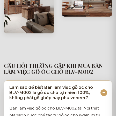
CÂU HỎI THƯỜNG GẶP KHI MUA BÀN
LÀM VIỆC GỖ ÓC CHÓ BLV-M002
Làm sao để biết Bàn làm việc gỗ óc chó
BLV-M002 là gỗ óc chó tự nhiên 100%,
không phải gỗ ghép hay phủ veneer?
Bàn làm việc gỗ óc chó BLV-M002 tại Nội thất
Mansion được chế tác từ gỗ óc chó (walnut) tự