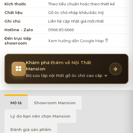
Kích thước
Theo tiêu chuẩn hoặc theo thiết kế
Chất liệu
Gỗ óc chó nhập khẩu bắc mỹ
Ghi chú
Liên hệ cập nhật giá mới nhất
Hotline - Zalo
0966.85.6666
Đến trực tiếp
Xem hướng dẫn Google Map
showroom
Khám phá thêm về Nội Thất
Mansion
Bộ sưu tập nội thất gỗ óc chó cao cấp →
Mô tả
Showroom Mansion
Lý do bạn nên chọn Mansion
Đánh giá sản phẩm