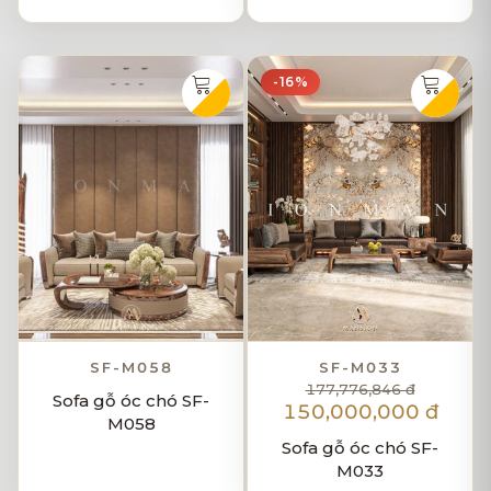
-16%
SF-M058
SF-M033
177,776,846 đ
Sofa gỗ óc chó SF-
150,000,000 đ
M058
Sofa gỗ óc chó SF-
M033