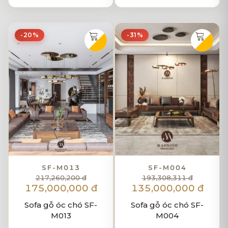
-20%
-31%
SF-M013
SF-M004
217,260,200 đ
193,308,311 đ
175,000,000 đ
135,000,000 đ
Sofa gỗ óc chó SF-
Sofa gỗ óc chó SF-
M013
M004