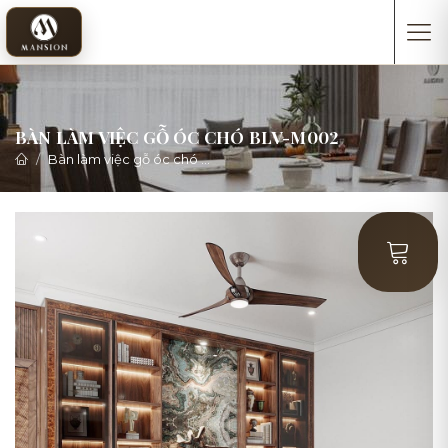
BÀN LÀM VIỆC GỖ ÓC CHÓ BLV-M002
Bàn làm việc gỗ óc chó
Bàn làm việc gỗ óc chó BLV-M002