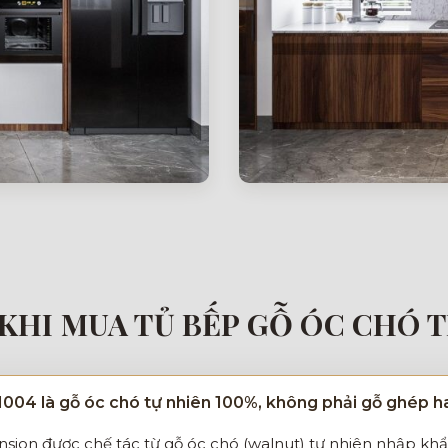
KHI MUA TỦ BẾP GỖ ÓC CHÓ 
004 là gỗ óc chó tự nhiên 100%, không phải gỗ ghép 
sion được chế tác từ gỗ óc chó (walnut) tự nhiên nhập kh