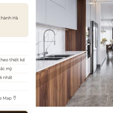
 thành Hà
heo thiết kế
bắc mỹ
ới nhất
le Map