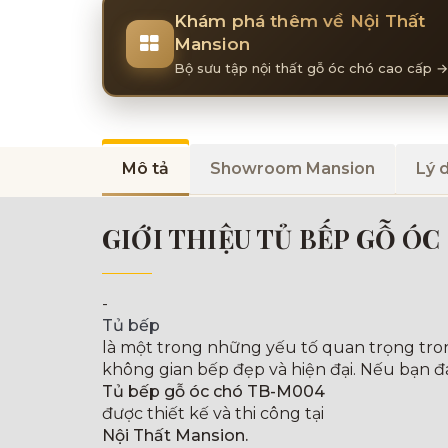
Khám phá thêm về Nội Thất
Mansion
Bộ sưu tập nội thất gỗ óc chó cao cấp →
Mô tả
Showroom Mansion
Lý 
GIỚI THIỆU TỦ BẾP GỖ Ó
-
Tủ bếp
là một trong những yếu tố quan trọng tro
không gian bếp đẹp và hiện đại. Nếu bạn 
Tủ bếp gỗ óc chó TB-M004
được thiết kế và thi công tại
Nội Thất Mansion.