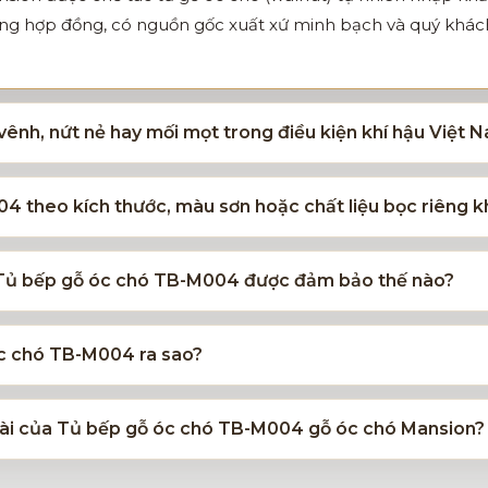
ong hợp đồng, có nguồn gốc xuất xứ minh bạch và quý khách 
ênh, nứt nẻ hay mối mọt trong điều kiện khí hậu Việt
4 theo kích thước, màu sơn hoặc chất liệu bọc riêng 
a Tủ bếp gỗ óc chó TB-M004 được đảm bảo thế nào?
óc chó TB-M004 ra sao?
u dài của Tủ bếp gỗ óc chó TB-M004 gỗ óc chó Mansion?