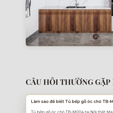
CÂU HỎI THƯỜNG GẶP 
Làm sao để biết Tủ bếp gỗ óc chó TB-M
Tủ bếp gỗ óc chó TB-M004 tại Nội thất Man