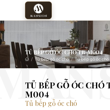
TỦ BẾP GỖ ÓC CHÓ TB-M004
Tủ bếp gỗ óc chó
Tủ bếp gỗ óc ch
TỦ BẾP GỖ ÓC CHÓ 
M004
Tủ bếp gỗ óc chó