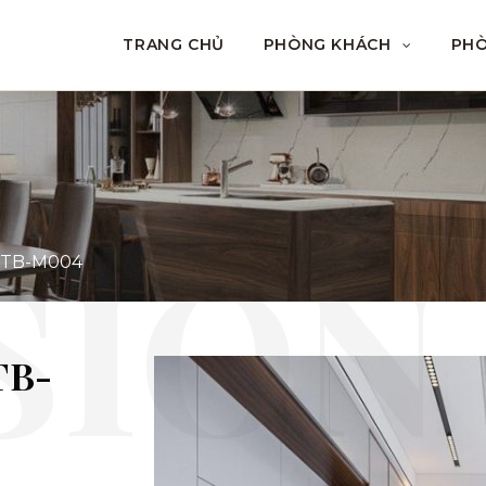
TRANG CHỦ
PHÒNG KHÁCH
PH
ó TB-M004
TB-