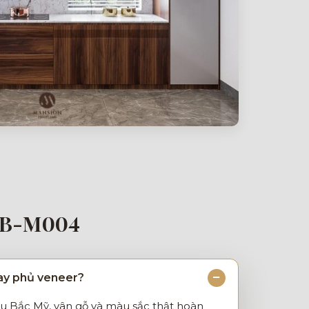
TB-M004
hay phủ veneer?
ẩu Bắc Mỹ, vân gỗ và màu sắc thật hoàn