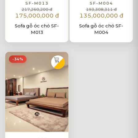
SF-M013
SF-M004
217,260,200 đ
193,308,311 đ
175,000,000 đ
135,000,000 đ
Sofa gỗ óc chó SF-
Sofa gỗ óc chó SF-
M013
M004
-34%