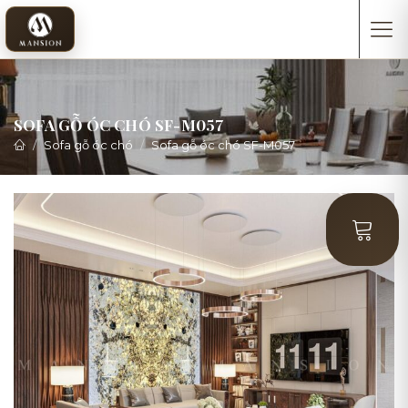
SOFA GỖ ÓC CHÓ SF-M057
Sofa gỗ óc chó
Sofa gỗ óc chó SF-M057