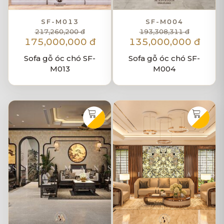
SF-M013
SF-M004
217,260,200 đ
193,308,311 đ
175,000,000 đ
135,000,000 đ
Sofa gỗ óc chó SF-
Sofa gỗ óc chó SF-
M013
M004