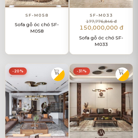
SF-M058
SF-M033
177,776,846 đ
Sofa gỗ óc chó SF-
150,000,000 đ
M058
Sofa gỗ óc chó SF-
M033
-20%
-31%