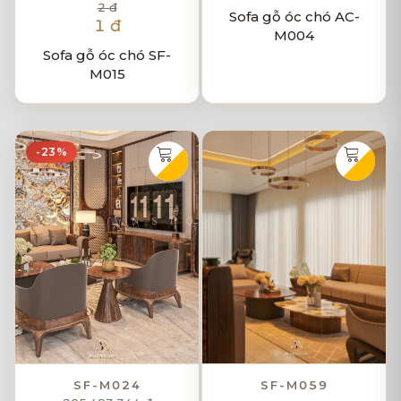
2 đ
Sofa gỗ óc chó AC-
1 đ
M004
Sofa gỗ óc chó SF-
M015
-23%
SF-M024
SF-M059