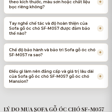
theo kích thước, màu sơn hoặc chất liệu
bọc riêng không?
Tay nghề chế tác và độ hoàn thiện của
Sofa gỗ óc chó SF-M057 được đảm bảo
thế nào?
Chế độ bảo hành và bảo trì Sofa gỗ óc chó
SF-M057 ra sao?
Điều gì làm nên đẳng cấp và giá trị lâu dài
của Sofa gỗ óc chó SF-M057 gỗ óc chó
Mansion?
LÝ DO MUA SOFA GỖ ÓC CHÓ SF-M057