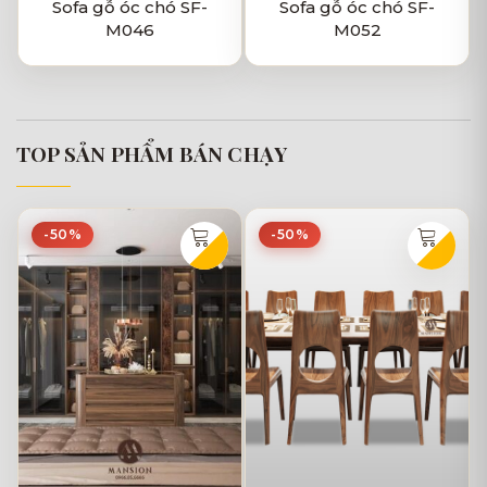
Sofa gỗ óc chó SF-
Sofa gỗ óc chó SF-
M046
M052
TOP SẢN PHẨM BÁN CHẠY
-50%
-50%