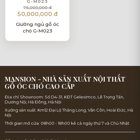
G-M023
75,000,000 đ
50,000,000 đ
Giường ngủ gỗ óc
chó G-M023
MANSION - NHÀ SẢN XUẤT NỘI THẤT
GỖ ÓC CHÓ CAO CẤP
Địa chỉ Showroom: Số D4-31, KĐT Geleximco, Lê Trọng Tấn,
Dương Nội, Hà Đông, Hà Nội
Xưởng sản xuất: Km12 Đại Lộ Thăng Long, Vân Côn, Hoài Đức, Hà
Nội
Thời gian mở cửa: 08h00 - 18h00 kể cả ngày thứ 7 và Chủ Nhật