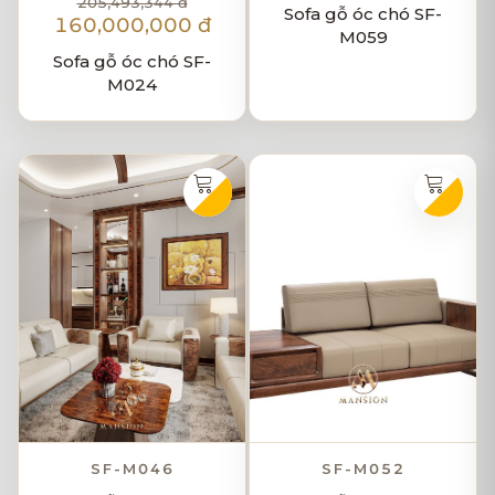
205,493,344 đ
Sofa gỗ óc chó SF-
160,000,000 đ
M059
Sofa gỗ óc chó SF-
M024
SF-M046
SF-M052