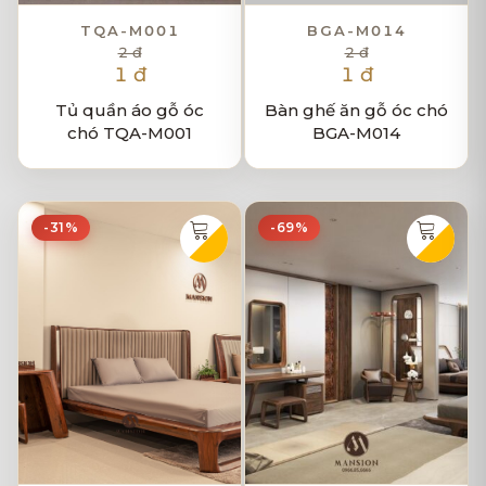
TQA-M001
BGA-M014
2 đ
2 đ
1 đ
1 đ
Tủ quần áo gỗ óc
Bàn ghế ăn gỗ óc chó
chó TQA-M001
BGA-M014
-31%
-69%