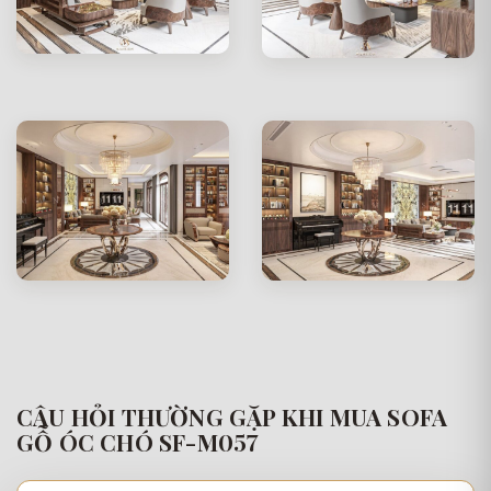
CÂU HỎI THƯỜNG GẶP KHI MUA SOFA
GỖ ÓC CHÓ SF-M057