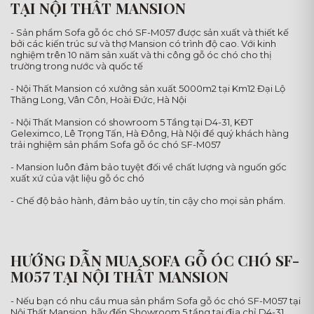
TẠI NỘI THẤT MANSION
- Sản phẩm Sofa gỗ óc chó SF-M057 được sản xuất và thiết kế
bởi các kiến trúc sư và thợ Mansion có trình độ cao. Với kinh
nghiệm trên 10 năm sản xuất và thi công gỗ óc chó cho thị
trường trong nước và quốc tế
- Nội Thất Mansion có xưởng sản xuất 5000m2 tại Km12 Đại Lộ
Thăng Long, Vân Côn, Hoài Đức, Hà Nội
- Nội Thất Mansion có showroom 5 Tầng tại D4-31, KĐT
Geleximco, Lê Trọng Tấn, Hà Đông, Hà Nội để quý khách hàng
trải nghiệm sản phẩm Sofa gỗ óc chó SF-M057
- Mansion luôn đảm bảo tuyệt đối về chất lượng và nguốn gốc
xuất xứ của vật liệu gỗ óc chó
- Chế độ bảo hành, đảm bảo uy tín, tin cậy cho mọi sản phẩm.
HƯỚNG DẪN MUA SOFA GỖ ÓC CHÓ SF-
M057 TẠI NỘI THẤT MANSION
- Nếu bạn có nhu cầu mua sản phẩm Sofa gỗ óc chó SF-M057 tại
Nội Thất Mansion, hãy đến Showroom 5 tầng tại địa chỉ D4-31,