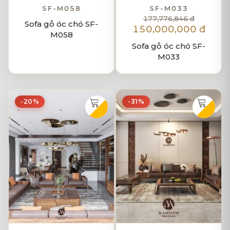
SF-M058
SF-M033
177,776,846 đ
Sofa gỗ óc chó SF-
150,000,000 đ
M058
Sofa gỗ óc chó SF-
M033
-20%
-31%