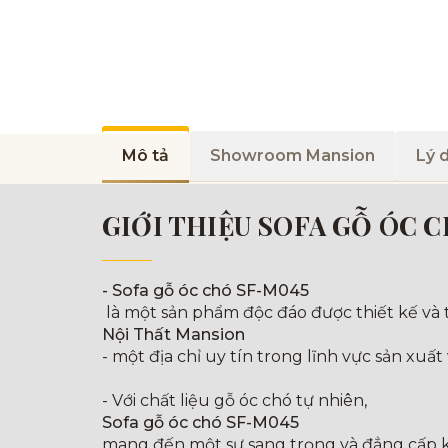
Mô tả
Showroom Mansion
Lý 
GIỚI THIỆU SOFA GỖ ÓC 
- Sofa gỗ óc chó SF-M045
là một sản phẩm độc đáo được thiết kế và t
Nội Thất Mansion
- một địa chỉ uy tín trong lĩnh vực sản xuất 
- Với chất liệu gỗ óc chó tự nhiên,
Sofa gỗ óc chó SF-M045
mang đến một sự sang trọng và đẳng cấp kh