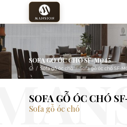
SOFA GỖ ÓC CHÓ SF-M045
Sofa gỗ óc chó
Sofa gỗ óc chó SF-M
SOFA GỖ ÓC CHÓ SF
Sofa gỗ óc chó