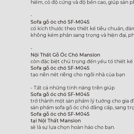
hiếm, có độ cứng và độ bền cao, giúp sản p
-
Sofa gỗ óc chó SF-M045
có kích thước theo thiết kế tiêu chuẩn, đả
không kém phần sang trọng và hiện đại, ph
-
Nội Thất Gỗ Óc Chó Mansion
còn đặc biệt chú trọng đến yếu tố thiết kế 
Sofa gỗ óc chó SF-M045
tạo nên nét riêng cho ngôi nhà của bạn
- Tất cả những tính năng trên giúp
Sofa gỗ óc chó SF-M045
trở thành một sản phẩm lý tưởng cho gia đ
sản phẩm sofa gỗ óc chó đẳng cấp, sang tr
Sofa gỗ óc chó SF-M045
tại Nội Thất Mansion
sẽ là sự lựa chọn hoàn hảo cho bạn.