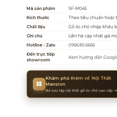
Mã sản phẩm
SF-M045
Kích thước
Theo tiêu chuẩn hoặc t
Chất liệu
Gỗ óc chó nhập khẩu 
Ghi chú
Liên hệ cập nhật giá m
Hotline - Zalo
0966.85.6666
Đến trực tiếp
Xem hướng dẫn Goog
showroom
Khám phá thêm về Nội Thất
Mansion
Bộ sưu tập nội thất gỗ óc chó cao cấp →