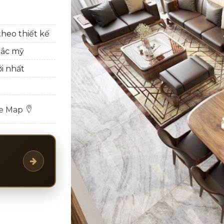
heo thiết kế
bắc mỹ
ới nhất
le Map