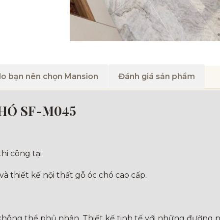
do bạn nên chọn Mansion
Đánh giá sản phẩm
CHÓ SF-M045
hi công tại
và thiết kế nội thất gỗ óc chó cao cấp.
ông thể phủ nhận. Thiết kế tinh tế với những đường né