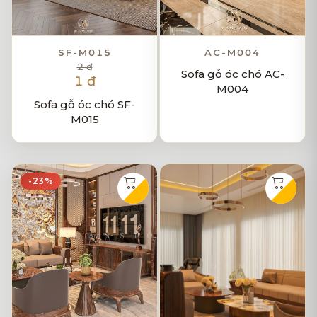
SF-M015
AC-M004
2 đ
Sofa gỗ óc chó AC-
1 đ
M004
Sofa gỗ óc chó SF-
M015
-23%