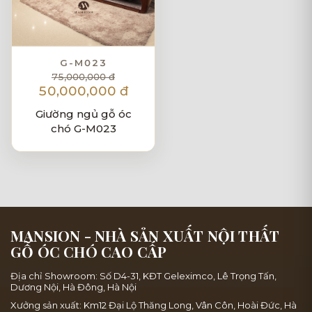
G-M023
75,000,000 đ
50,000,000 đ
Giường ngủ gỗ óc
chó G-M023
MANSION - NHÀ SẢN XUẤT NỘI THẤT
GỖ ÓC CHÓ CAO CẤP
Địa chỉ Showroom: Số D4-31, KĐT Geleximco, Lê Trọng Tấn,
Dương Nội, Hà Đông, Hà Nội
Xưởng sản xuất: Km12 Đại Lộ Thăng Long, Vân Côn, Hoài Đức, Hà