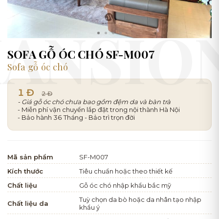
SOFA GỖ ÓC CHÓ SF-M007
Sofa gỗ óc chó
1 Đ
2 Đ
- Giá gỗ óc chó chưa bao gồm đệm da và bàn trà
- Miễn phí vận chuyển lắp đặt trong nội thành Hà Nội
- Bảo hành 36 Tháng - Bảo trì trọn đời
Mã sản phẩm
SF-M007
Kích thước
Tiêu chuẩn hoặc theo thiết kế
Chất liệu
Gỗ óc chó nhập khẩu bắc mỹ
Tuỳ chọn da bò hoặc da nhân tạo nhập
Chất liệu da
khẩu ý