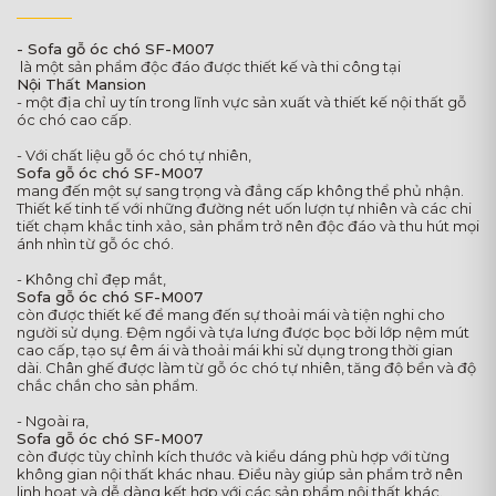
- Sofa gỗ óc chó SF-M007
là một sản phẩm độc đáo được thiết kế và thi công tại
Nội Thất Mansion
- một địa chỉ uy tín trong lĩnh vực sản xuất và thiết kế nội thất gỗ
óc chó cao cấp.
- Với chất liệu gỗ óc chó tự nhiên,
Sofa gỗ óc chó SF-M007
mang đến một sự sang trọng và đẳng cấp không thể phủ nhận.
Thiết kế tinh tế với những đường nét uốn lượn tự nhiên và các chi
tiết chạm khắc tinh xảo, sản phẩm trở nên độc đáo và thu hút mọi
ánh nhìn từ gỗ óc chó.
- Không chỉ đẹp mắt,
Sofa gỗ óc chó SF-M007
còn được thiết kế để mang đến sự thoải mái và tiện nghi cho
người sử dụng. Đệm ngồi và tựa lưng được bọc bởi lớp nệm mút
cao cấp, tạo sự êm ái và thoải mái khi sử dụng trong thời gian
dài. Chân ghế được làm từ gỗ óc chó tự nhiên, tăng độ bền và độ
chắc chắn cho sản phẩm.
- Ngoài ra,
Sofa gỗ óc chó SF-M007
còn được tùy chỉnh kích thước và kiểu dáng phù hợp với từng
không gian nội thất khác nhau. Điều này giúp sản phẩm trở nên
linh hoạt và dễ dàng kết hợp với các sản phẩm nội thất khác.