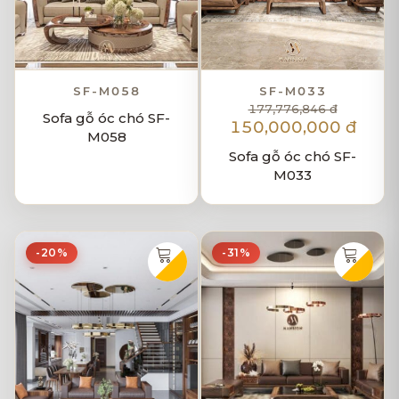
SF-M058
SF-M033
177,776,846 đ
Sofa gỗ óc chó SF-
150,000,000 đ
M058
Sofa gỗ óc chó SF-
M033
-20%
-31%