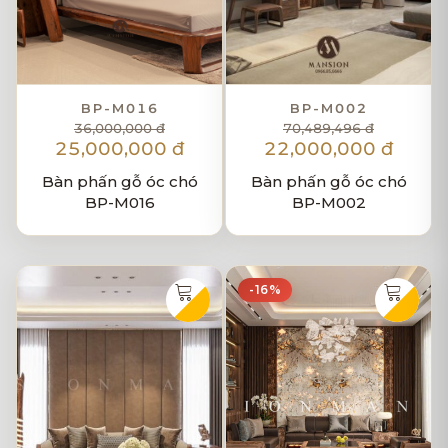
BP-M016
BP-M002
36,000,000 đ
70,489,496 đ
25,000,000 đ
22,000,000 đ
Bàn phấn gỗ óc chó
Bàn phấn gỗ óc chó
BP-M016
BP-M002
-16%