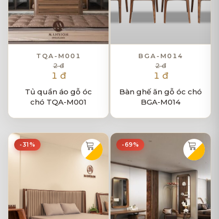
TQA-M001
BGA-M014
2 đ
2 đ
1 đ
1 đ
Tủ quần áo gỗ óc
Bàn ghế ăn gỗ óc chó
chó TQA-M001
BGA-M014
-31%
-69%