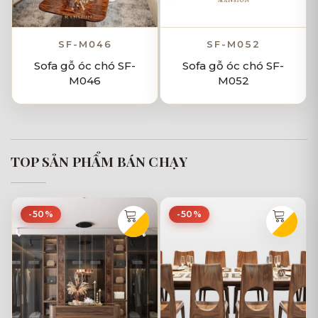
SF-M046
SF-M052
Sofa gỗ óc chó SF-
Sofa gỗ óc chó SF-
M046
M052
TOP SẢN PHẨM BÁN CHẠY
-50%
-50%