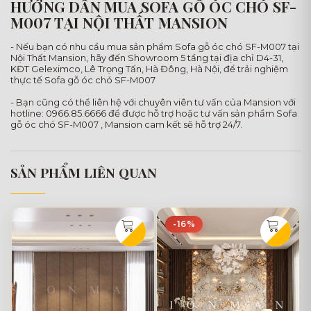
HƯỚNG DẪN MUA SOFA GỖ ÓC CHÓ SF-
M007 TẠI NỘI THẤT MANSION
- Nếu bạn có nhu cầu mua sản phẩm Sofa gỗ óc chó SF-M007 tại
Nội Thất Mansion, hãy đến Showroom 5 tầng tại địa chỉ D4-31,
KĐT Geleximco, Lê Trọng Tấn, Hà Đông, Hà Nội, để trải nghiệm
thực tế Sofa gỗ óc chó SF-M007
- Bạn cũng có thể liên hệ với chuyên viên tư vấn của Mansion với
hotline: 0966.85.6666 để được hỗ trợ hoặc tư vấn sản phẩm Sofa
gỗ óc chó SF-M007 , Mansion cam kết sẽ hỗ trợ 24/7.
SẢN PHẨM LIÊN QUAN
-16%