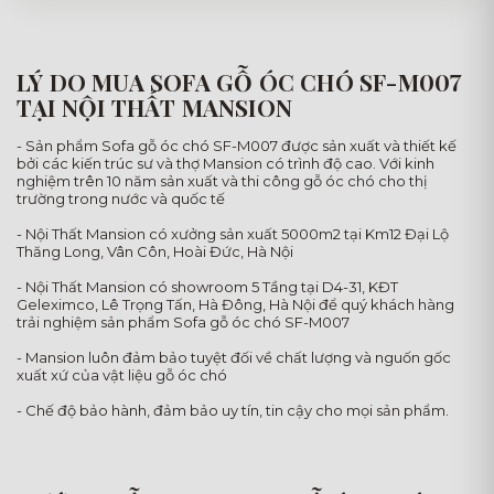
LÝ DO MUA SOFA GỖ ÓC CHÓ SF-M007
TẠI NỘI THẤT MANSION
- Sản phẩm Sofa gỗ óc chó SF-M007 được sản xuất và thiết kế
bởi các kiến trúc sư và thợ Mansion có trình độ cao. Với kinh
nghiệm trên 10 năm sản xuất và thi công gỗ óc chó cho thị
trường trong nước và quốc tế
- Nội Thất Mansion có xưởng sản xuất 5000m2 tại Km12 Đại Lộ
Thăng Long, Vân Côn, Hoài Đức, Hà Nội
- Nội Thất Mansion có showroom 5 Tầng tại D4-31, KĐT
Geleximco, Lê Trọng Tấn, Hà Đông, Hà Nội để quý khách hàng
trải nghiệm sản phẩm Sofa gỗ óc chó SF-M007
- Mansion luôn đảm bảo tuyệt đối về chất lượng và nguốn gốc
xuất xứ của vật liệu gỗ óc chó
- Chế độ bảo hành, đảm bảo uy tín, tin cậy cho mọi sản phẩm.