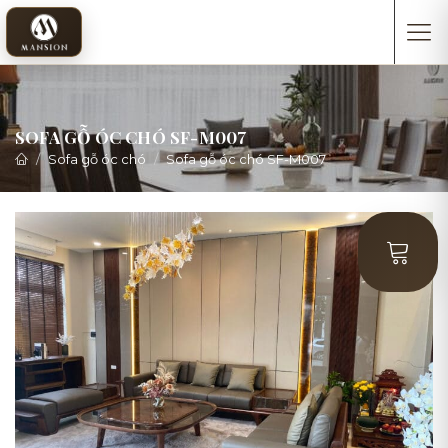
SOFA GỖ ÓC CHÓ SF-M007
Sofa gỗ óc chó
Sofa gỗ óc chó SF-M007