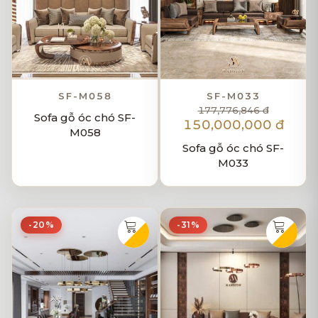
SF-M058
SF-M033
177,776,846 đ
Sofa gỗ óc chó SF-
150,000,000 đ
M058
Sofa gỗ óc chó SF-
M033
-20%
-31%