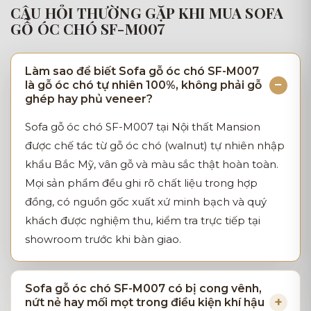
CÂU HỎI THƯỜNG GẶP KHI MUA SOFA
GỖ ÓC CHÓ SF-M007
Làm sao để biết Sofa gỗ óc chó SF-M007
là gỗ óc chó tự nhiên 100%, không phải gỗ
ghép hay phủ veneer?
Sofa gỗ óc chó SF-M007 tại Nội thất Mansion
được chế tác từ gỗ óc chó (walnut) tự nhiên nhập
khẩu Bắc Mỹ, vân gỗ và màu sắc thật hoàn toàn.
Mọi sản phẩm đều ghi rõ chất liệu trong hợp
đồng, có nguồn gốc xuất xứ minh bạch và quý
khách được nghiệm thu, kiểm tra trực tiếp tại
showroom trước khi bàn giao.
Sofa gỗ óc chó SF-M007 có bị cong vênh,
nứt nẻ hay mối mọt trong điều kiện khí hậu