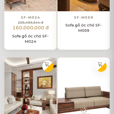
SF-M024
SF-M059
205,493,344 đ
Sofa gỗ óc chó SF-
160,000,000 đ
M059
Sofa gỗ óc chó SF-
M024