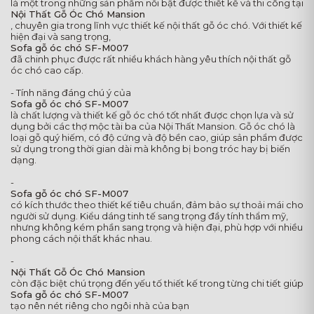
là một trong những sản phẩm nổi bật được thiết kế và thi công tại
Nội Thất Gỗ Óc Chó Mansion
, chuyên gia trong lĩnh vực thiết kế nội thất gỗ óc chó. Với thiết kế
hiện đại và sang trọng,
Sofa gỗ óc chó SF-M007
đã chinh phục được rất nhiều khách hàng yêu thích nội thất gỗ
óc chó cao cấp.
- Tính năng đáng chú ý của
Sofa gỗ óc chó SF-M007
là chất lượng và thiết kế gỗ óc chó tốt nhất được chọn lựa và sử
dụng bởi các thợ mộc tài ba của Nội Thất Mansion. Gỗ óc chó là
loại gỗ quý hiếm, có độ cứng và độ bền cao, giúp sản phẩm được
sử dụng trong thời gian dài mà không bị bong tróc hay bị biến
dạng.
-
Sofa gỗ óc chó SF-M007
có kích thước theo thiết kế tiêu chuẩn, đảm bảo sự thoải mái cho
người sử dụng. Kiểu dáng tinh tế sang trọng đầy tính thẩm mỹ,
nhưng không kém phần sang trọng và hiện đại, phù hợp với nhiều
phong cách nội thất khác nhau.
-
Nội Thất Gỗ Óc Chó Mansion
còn đặc biệt chú trọng đến yếu tố thiết kế trong từng chi tiết giúp
Sofa gỗ óc chó SF-M007
tạo nên nét riêng cho ngôi nhà của bạn