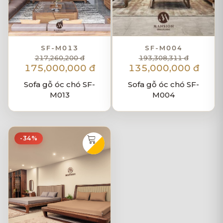
SF-M013
SF-M004
217,260,200 đ
193,308,311 đ
175,000,000 đ
135,000,000 đ
Sofa gỗ óc chó SF-
Sofa gỗ óc chó SF-
M013
M004
-34%