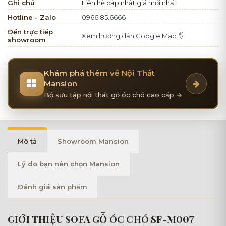
Ghi chú
Liên hệ cập nhật giá mới nhất
Hotline - Zalo
0966.85.6666
Đến trực tiếp
Xem hướng dẫn Google Map
showroom
Khám phá thêm về Nội Thất
Mansion
Bộ sưu tập nội thất gỗ óc chó cao cấp →
Mô tả
Showroom Mansion
Lý do bạn nên chọn Mansion
Đánh giá sản phẩm
GIỚI THIỆU SOFA GỖ ÓC CHÓ SF-M007