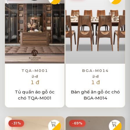
TQA-M001
BGA-M014
2 đ
2 đ
1 đ
1 đ
Tủ quần áo gỗ óc
Bàn ghế ăn gỗ óc chó
chó TQA-M001
BGA-M014
-31%
-69%