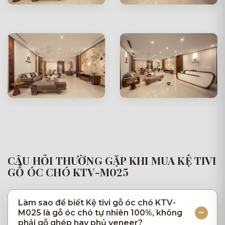
CÂU HỎI THƯỜNG GẶP KHI MUA KỆ TIVI
GỖ ÓC CHÓ KTV-M025
Làm sao để biết Kệ tivi gỗ óc chó KTV-
M025 là gỗ óc chó tự nhiên 100%, không
phải gỗ ghép hay phủ veneer?