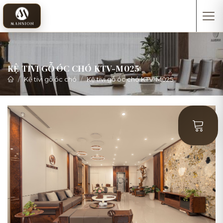
KỆ TIVI GỖ ÓC CHÓ KTV-M025
Kệ tivi gỗ óc chó
Kệ tivi gỗ óc chó KTV-M025