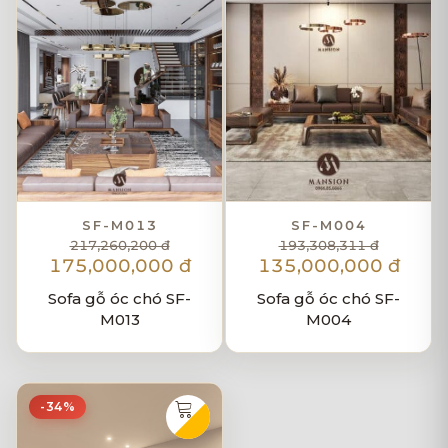
SF-M013
SF-M004
217,260,200 đ
193,308,311 đ
175,000,000 đ
135,000,000 đ
Sofa gỗ óc chó SF-
Sofa gỗ óc chó SF-
M013
M004
-34%