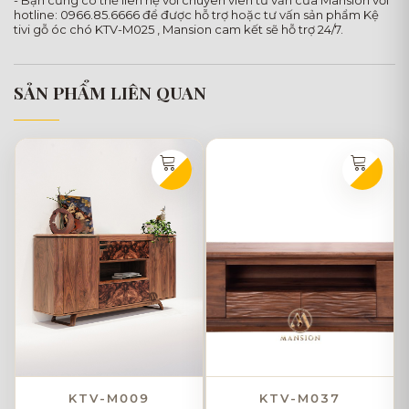
- Bạn cũng có thể liên hệ với chuyên viên tư vấn của Mansion với
hotline: 0966.85.6666 để được hỗ trợ hoặc tư vấn sản phẩm Kệ
tivi gỗ óc chó KTV-M025 , Mansion cam kết sẽ hỗ trợ 24/7.
SẢN PHẨM LIÊN QUAN
KTV-M009
KTV-M037