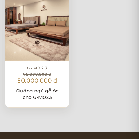
G-M023
75,000,000 đ
50,000,000 đ
Giường ngủ gỗ óc
chó G-M023