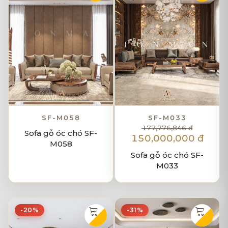
SF-M058
SF-M033
177,776,846 đ
Sofa gỗ óc chó SF-
150,000,000 đ
M058
Sofa gỗ óc chó SF-
M033
-20%
-31%