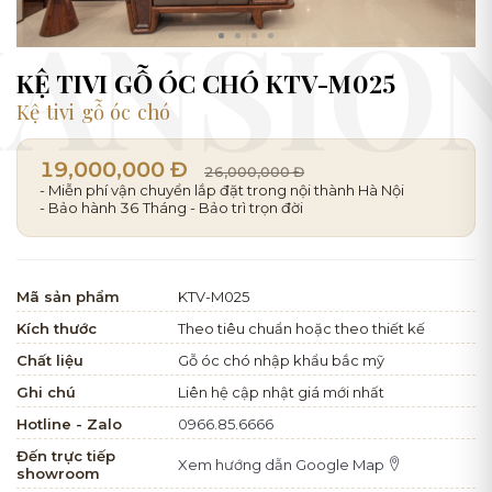
KỆ TIVI GỖ ÓC CHÓ KTV-M025
Kệ tivi gỗ óc chó
19,000,000 Đ
26,000,000 Đ
- Miễn phí vận chuyển lắp đặt trong nội thành Hà Nội
- Bảo hành 36 Tháng - Bảo trì trọn đời
Mã sản phẩm
KTV-M025
Kích thước
Theo tiêu chuẩn hoặc theo thiết kế
Chất liệu
Gỗ óc chó nhập khẩu bắc mỹ
Ghi chú
Liên hệ cập nhật giá mới nhất
Hotline - Zalo
0966.85.6666
Đến trực tiếp
Xem hướng dẫn Google Map
showroom