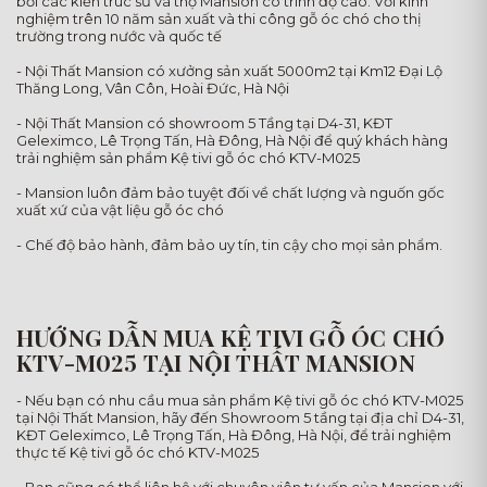
bởi các kiến trúc sư và thợ Mansion có trình độ cao. Với kinh
nghiệm trên 10 năm sản xuất và thi công gỗ óc chó cho thị
trường trong nước và quốc tế
- Nội Thất Mansion có xưởng sản xuất 5000m2 tại Km12 Đại Lộ
Thăng Long, Vân Côn, Hoài Đức, Hà Nội
- Nội Thất Mansion có showroom 5 Tầng tại D4-31, KĐT
Geleximco, Lê Trọng Tấn, Hà Đông, Hà Nội để quý khách hàng
trải nghiệm sản phẩm Kệ tivi gỗ óc chó KTV-M025
- Mansion luôn đảm bảo tuyệt đối về chất lượng và nguốn gốc
xuất xứ của vật liệu gỗ óc chó
- Chế độ bảo hành, đảm bảo uy tín, tin cậy cho mọi sản phẩm.
HƯỚNG DẪN MUA KỆ TIVI GỖ ÓC CHÓ
KTV-M025 TẠI NỘI THẤT MANSION
- Nếu bạn có nhu cầu mua sản phẩm Kệ tivi gỗ óc chó KTV-M025
tại Nội Thất Mansion, hãy đến Showroom 5 tầng tại địa chỉ D4-31,
KĐT Geleximco, Lê Trọng Tấn, Hà Đông, Hà Nội, để trải nghiệm
thực tế Kệ tivi gỗ óc chó KTV-M025