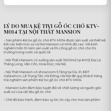
LÝ DO MUA KỆ TIVI GỖ ÓC CHÓ KTV-
M014 TẠI NỘI THẤT MANSION
- Sản phẩm Kệ tivi gỗ óc chó KTV-M014 được sản xuất và thiết kế
bởi các kiến trúc sư và thợ Mansion có trình độ cao. Với kinh
nghiệm trên 10 năm sản xuất và thi công gỗ óc chó cho thị
trường trong nước và quốc tế
- Nội Thất Mansion có xưởng sản xuất 5000m2 tại Km12 Đại Lộ
Thăng Long, Vân Côn, Hoài Đức, Hà Nội
- Nội Thất Mansion có showroom 5 Tầng tại D4-31, KĐT
Geleximco, Lê Trọng Tấn, Hà Đông, Hà Nội để quý khách hàng
trải nghiệm sản phẩm Kệ tivi gỗ óc chó KTV-M014
- Mansion luôn đảm bảo tuyệt đối về chất lượng và nguốn gốc
xuất xứ của vật liệu gỗ óc chó
- Chế độ bảo hành, đảm bảo uy tín, tin cậy cho mọi sản phẩm.