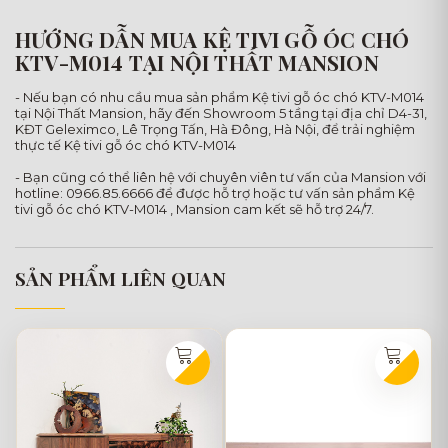
HƯỚNG DẪN MUA KỆ TIVI GỖ ÓC CHÓ
KTV-M014 TẠI NỘI THẤT MANSION
- Nếu bạn có nhu cầu mua sản phẩm Kệ tivi gỗ óc chó KTV-M014
tại Nội Thất Mansion, hãy đến Showroom 5 tầng tại địa chỉ D4-31,
KĐT Geleximco, Lê Trọng Tấn, Hà Đông, Hà Nội, để trải nghiệm
thực tế Kệ tivi gỗ óc chó KTV-M014
- Bạn cũng có thể liên hệ với chuyên viên tư vấn của Mansion với
hotline: 0966.85.6666 để được hỗ trợ hoặc tư vấn sản phẩm Kệ
tivi gỗ óc chó KTV-M014 , Mansion cam kết sẽ hỗ trợ 24/7.
SẢN PHẨM LIÊN QUAN