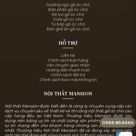
Giường ngủ gỗ óc chó
Bàn phấn gỗ óc chó
Kệ tivi gỗ óc chó
Sofa gỗ óc chó
Tủ bếp gỗ óc chó
Bàn ghế ăn gỗ óc chó
HỖ TRỢ
Liên hệ
Chính sách bán hàng
Vận chuyển giao nhận
Hướng dẫn thanh toán
Chính sách đổi trả
Chính sách bảo mật thông tin
NỘI THẤT MANSION
Nội thất Mansion được biết đến là công ty chuyên cung cấp các
dịch vụ chuyên sâu về thiết kế và thi công nội thất gỗ óc chó cao
cấp hàng đầu tại Việt Nam. Thương hiệu Mansion được tạo
dựng nên bằng uy tín và chất lượng sản phẩm, chúng tôi luôn
0966.85.6666
tự tin mang đến cho khách hàng những sản phẩm tuyệt mỹ
nhất. Thương hiệu Nội thất Mansion đã và đang xây dựng nên
một tập thể đoàn kết vững mạnh mà ở đó sức sáng tạo, sự năng