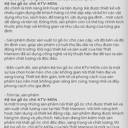
Kệ tivi gỗ óc chó KTV-M014
đó chính là tính năng linh hoạt và tiện dụng. Kệ được thiết kế với
nhiều ngăn đựng để khách hàng có thể sắp xếp và bố trí các vật
dụng như tivi, sách báo, đồ trang trí, vật dụng gia đình... một cách
dễ dàng và tiện lợi. Đồng thời, sản phẩm còn có thể tùy chỉnh kích
thước phù hợp với không gian và nhu cầu sử dụng của từng gia
đình.
- Sản phẩm được sản xuất từ gỗ óc chó cao cấp, với độ bền và độ
ổn định cao, giúp sản phẩm có tuổi thọ lâu dài và chịu được tác
động môi trường. Đội ngũ thiết kế và sản xuất của Nội Thất
Mansion đã sử dụng công nghệ và kỹ thuật hiện đại để tạo ra sản
phẩm chất lượng và độc đáo.
- Bên cạnh đó, sản phẩm Kệ tivi gỗ óc chó KTV-M014 còn là một
sự lựa chọn hoàn hảo cho các không gian nội thất hiện đại và
sang trọng. Thiết kế đơn giản, tinh tế và phong cách của sản
phẩm tạo nên một không gian sống ấm cúng, trang nhã và đầy
phong cách cho gia đình.
- Tóm lại, sản phẩm
Kệ tivi gỗ óc chó KTV-M014
là một trong những sản phẩm nội thất gỗ óc chó được thiết kế và
sản xuất chất lượng cao tại Nội Thất Mansion. Với tính năng linh
hoạt, tiện dụng và thiết kế đẳng cấp, sản phẩm đang được khách
hàng tin dùng và yêu thích. Nếu bạn đang tìm kiếm một sản
phẩm nội thất gỗ óc chó độc đáo, sang trọng và chất lượng, thì
Kệ tivi gỗ óc chó KTV-M014 của Nội Thất Mansion là một sự l lựa