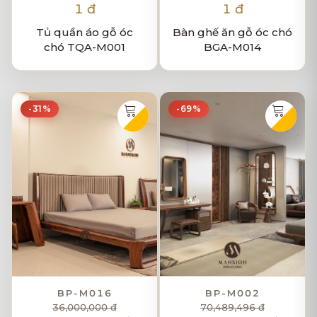
1 đ
1 đ
Tủ quần áo gỗ óc
Bàn ghế ăn gỗ óc chó
chó TQA-M001
BGA-M014
-31%
-69%
BP-M016
BP-M002
36,000,000 đ
70,489,496 đ