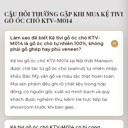
CÂU HỎI THƯỜNG GẶP KHI MUA KỆ TIVI
GỖ ÓC CHÓ KTV-M014
Làm sao để biết Kệ tivi gỗ óc chó KTV-
M014 là gỗ óc chó tự nhiên 100%, không
phải gỗ ghép hay phủ veneer?
Kệ tivi gỗ óc chó KTV-M014 tại Nội thất Mansion
được chế tác từ gỗ óc chó (walnut) tự nhiên nhập
khẩu Bắc Mỹ, vân gỗ và màu sắc thật hoàn toàn.
Mọi sản phẩm đều ghi rõ chất liệu trong hợp
đồng, có nguồn gốc xuất xứ minh bạch và quý
khách được nghiệm thu, kiểm tra trực tiếp tại
showroom trước khi bàn giao.
Kệ tivi gỗ óc chó KTV-M014 có bị cong