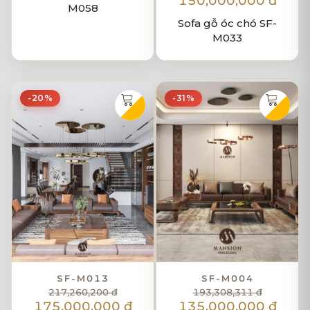
150,000,000 đ
M058
Sofa gỗ óc chó SF-
M033
-20%
-31%
SF-M013
SF-M004
217,260,200 đ
193,308,311 đ
175,000,000 đ
135,000,000 đ