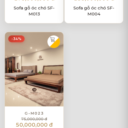
Sofa gỗ óc chó SF-
Sofa gỗ óc chó SF-
M013
M004
-34%
G-M023
75,000,000 đ
50,000,000 đ