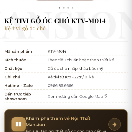
KỆ TIVI GỖ ÓC CHÓ KTV-M014
Kệ tivi gỗ óc chó
Mã sản phẩm
KTV-M014
Kích thước
Theo tiêu chuẩn hoặc theo thiết kế
Chất liệu
Gỗ óc chó nhập khẩu bắc mỹ
Ghi chú
Kệ tivi từ 16tr - 22tr / 01 kệ
Hotline - Zalo
0966.85.6666
Đến trực tiếp
Xem hướng dẫn Google Map
showroom
Khám phá thêm về Nội Thất
Mansion
Bộ sưu tập nội thất gỗ óc chó cao cấp →