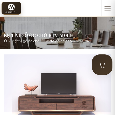
KỆ TIVI GỖ ÓC CHÓ KTV-M014
Kệ tivi gỗ óc chó
Kệ tivi gỗ óc chó KTV-M014