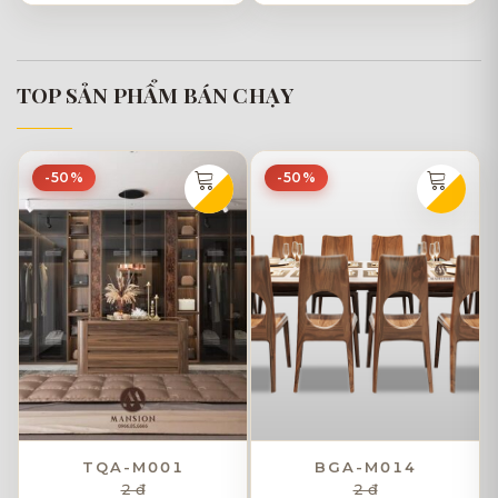
TOP SẢN PHẨM BÁN CHẠY
-50%
-50%
TQA-M001
BGA-M014
2 đ
2 đ