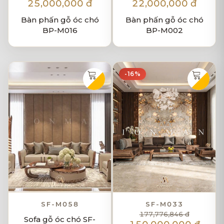
25,000,000 đ
22,000,000 đ
Bàn phấn gỗ óc chó
Bàn phấn gỗ óc chó
BP-M016
BP-M002
-16%
SF-M058
SF-M033
177,776,846 đ
Sofa gỗ óc chó SF-