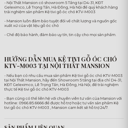
- Nội Thất Mansion có showroom 5 Tầng tại D4-31, KĐT
Geleximco, Lê Trọng Tấn, Hà Đông, Hà Nội để quý khách hàng
trải nghiệm sản phẩm Kệ tivi gỗ óc chó KTV-M003
- Mansion luôn đảm bảo tuyệt đối về chất lượng và nguốn gốc
xuất xứ của vật liệu gỗ óc chó
- Chế độ bảo hành, đảm bảo uy tín, tin cậy cho mọi sản phẩm.
HƯỚNG DẪN MUA KỆ TIVI GỖ ÓC CHÓ
KTV-M003 TẠI NỘI THẤT MANSION
- Nếu bạn có nhu cầu mua sản phẩm Kệ tivi gỗ óc chó KTV-M003
tại Nội Thất Mansion, hãy đến Showroom 5 tầng tại địa chỉ D4-31,
KĐT Geleximco, Lê Trọng Tấn, Hà Đông, Hà Nội, để trải nghiệm
thực tế Kệ tivi gỗ óc chó KTV-M003
- Bạn cũng có thể liên hệ với chuyên viên tư vấn của Mansion với
hotline: 0966.85.6666 để được hỗ trợ hoặc tư vấn sản phẩm Kệ
tivi gỗ óc chó KTV-M003 , Mansion cam kết sẽ hỗ trợ 24/7.
SẢN PHẨM LIÊN QUAN