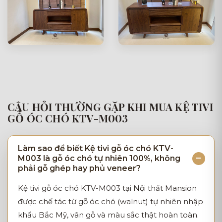
CÂU HỎI THƯỜNG GẶP KHI MUA KỆ TIVI
GỖ ÓC CHÓ KTV-M003
Làm sao để biết Kệ tivi gỗ óc chó KTV-
M003 là gỗ óc chó tự nhiên 100%, không
phải gỗ ghép hay phủ veneer?
Kệ tivi gỗ óc chó KTV-M003 tại Nội thất Mansion
được chế tác từ gỗ óc chó (walnut) tự nhiên nhập
khẩu Bắc Mỹ, vân gỗ và màu sắc thật hoàn toàn.