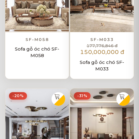
SF-M058
SF-M033
177,776,846 đ
Sofa gỗ óc chó SF-
150,000,000 đ
M058
Sofa gỗ óc chó SF-
M033
-20%
-31%