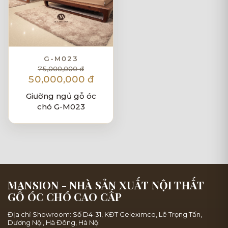
G-M023
75,000,000 đ
50,000,000 đ
Giường ngủ gỗ óc
chó G-M023
MANSION - NHÀ SẢN XUẤT NỘI THẤT
GỖ ÓC CHÓ CAO CẤP
Địa chỉ Showroom: Số D4-31, KĐT Geleximco, Lê Trọng Tấn,
Dương Nội, Hà Đông, Hà Nội