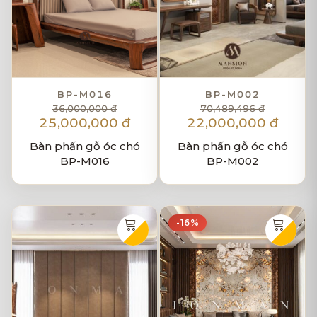
BP-M016
BP-M002
36,000,000 đ
70,489,496 đ
25,000,000 đ
22,000,000 đ
Bàn phấn gỗ óc chó
Bàn phấn gỗ óc chó
BP-M016
BP-M002
-16%