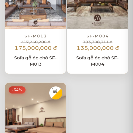
SF-M013
SF-M004
217,260,200 đ
193,308,311 đ
175,000,000 đ
135,000,000 đ
Sofa gỗ óc chó SF-
Sofa gỗ óc chó SF-
M013
M004
-34%