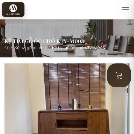
KỆ TIVI GỖ ÓC CHÓ KTV-M003
Kệ tivi gỗ óc chó
Kệ tivi gỗ óc chó KTV-M003