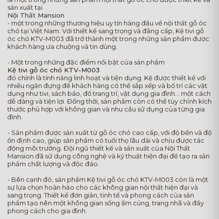
sản xuất tại
Nội Thất Mansion
- một trong những thương hiệu uy tín hàng đầu về nội thất gỗ óc
chó tại Việt Nam. Với thiết kế sang trọng và đẳng cấp, Kệ tivi gỗ
óc chó KTV-M003 đã trở thành một trong những sản phẩm được
khách hàng ưa chuộng và tin dùng.
- Một trong những đặc điểm nổi bật của sản phẩm
Kệ tivi gỗ óc chó KTV-M003
đó chính là tính năng linh hoạt và tiện dụng. Kệ được thiết kế với
nhiều ngăn đựng để khách hàng có thể sắp xếp và bố trí các vật
dụng như tivi, sách báo, đồ trang trí, vật dụng gia đình... một cách
dễ dàng và tiện lợi. Đồng thời, sản phẩm còn có thể tùy chỉnh kích
thước phù hợp với không gian và nhu cầu sử dụng của từng gia
đình.
- Sản phẩm được sản xuất từ gỗ óc chó cao cấp, với độ bền và độ
ổn định cao, giúp sản phẩm có tuổi thọ lâu dài và chịu được tác
động môi trường. Đội ngũ thiết kế và sản xuất của Nội Thất
Mansion đã sử dụng công nghệ và kỹ thuật hiện đại để tạo ra sản
phẩm chất lượng và độc đáo.
- Bên cạnh đó, sản phẩm Kệ tivi gỗ óc chó KTV-M003 còn là một
sự lựa chọn hoàn hảo cho các không gian nội thất hiện đại và
sang trọng. Thiết kế đơn giản, tinh tế và phong cách của sản
phẩm tạo nên một không gian sống ấm cúng, trang nhã và đầy
phong cách cho gia đình.