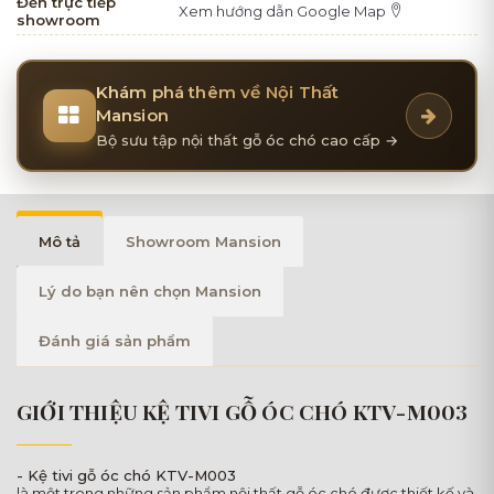
Đến trực tiếp
Xem hướng dẫn Google Map
showroom
Khám phá thêm về Nội Thất
Mansion
Bộ sưu tập nội thất gỗ óc chó cao cấp →
Mô tả
Showroom Mansion
Lý do bạn nên chọn Mansion
Đánh giá sản phẩm
GIỚI THIỆU KỆ TIVI GỖ ÓC CHÓ KTV-M003
- Kệ tivi gỗ óc chó KTV-M003
là một trong những sản phẩm nội thất gỗ óc chó được thiết kế và