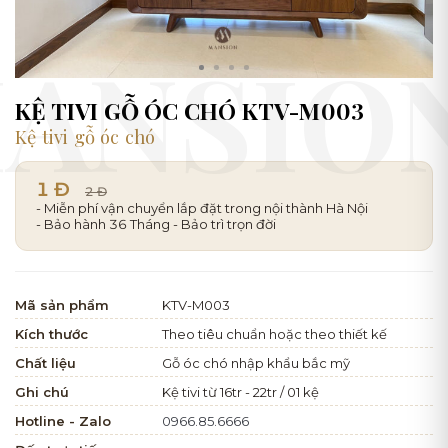
KỆ TIVI GỖ ÓC CHÓ KTV-M003
Kệ tivi gỗ óc chó
1 Đ
2 Đ
- Miễn phí vận chuyển lắp đặt trong nội thành Hà Nội
- Bảo hành 36 Tháng - Bảo trì trọn đời
Mã sản phẩm
KTV-M003
Kích thước
Theo tiêu chuẩn hoặc theo thiết kế
Chất liệu
Gỗ óc chó nhập khẩu bắc mỹ
Ghi chú
Kệ tivi từ 16tr - 22tr / 01 kệ
Hotline - Zalo
0966.85.6666